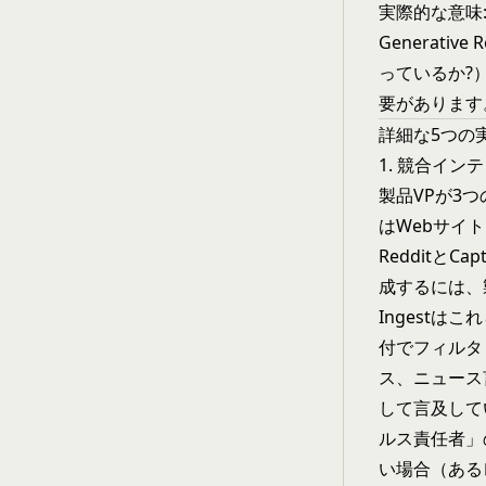
実際的な意味
Generat
っているか?
要があります
詳細な5つの
1. 競合イ
製品VPが3
はWebサイト
Redditと
成するには、
Ingestは
付でフィルタ
ス、ニュース言
して言及して
ルス責任者」
い場合（ある