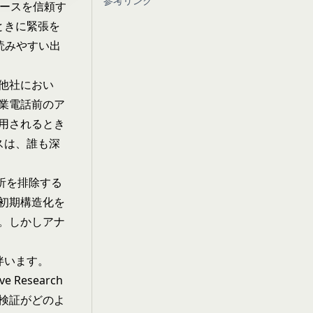
参考リンク
ソースを信頼す
ときに緊張を
読みやすい出
他社におい
業電話前のア
用されるとき
スは、誰も深
。分析を排除する
初期構造化を
。しかしアナ
伴います。
Research
検証がどのよ