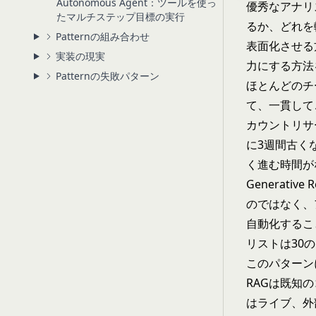
Autonomous Agent：ツールを使っ
優秀なアナリ
たマルチステップ目標の実行
るか、どれを
Patternの組み合わせ
表面化させる
実装の現実
力にする方法
Patternの失敗パターン
ほとんどのチ
て、一貫して
カウントリサ
に3週間古く
く進む時間が
Generat
のではなく、
自動化するこ
リストは30
このパターン
RAGは既知の
はライブ、外