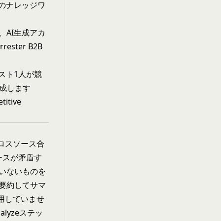
のナレッジワ
、AI生成アカ
ter B2B
スト1人が競
合成します
tive
クロスソース合
ースが矛盾す
いないものを
要約してサマ
使用していませ
yzeステッ