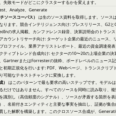
、失敗モードがどこにクラスターするかを変えます。
st、Analyze、Generate
マルチソースコーパス）
は生のソース資料を取得します。ソース
ります。競合インテリジェンス向け: プレスリリース、G2とCap
nkedInの求人掲載、カンファレンス録音、決算説明会のトラン
アカウントリサーチ向け: ターゲット企業の最近のニュース、
edInプロファイル、業界アナリストレポート、最近の資金調達発
クティブトレンド合成向け: セクターの10〜20の上場企業の
GartnerまたはForresterの抜粋、ボードレベルのニュース記事
と初期正規化を行います: PDF、Webページ、トランスクリプ
り可能なテキストチャンクに変換します。
合成）
はこのパターンで最も要求の高いステップです。モデルは
るだけではありません。すべてのソースを同時に読み取り、複
を識別し（高信頼度のシグナル）、ソースが矛盾する箇所を表
）、名前付きエンティティと主要な事実を抽出し、証拠が集合
した解釈を構築します。このクロスソース合成が、Generative R