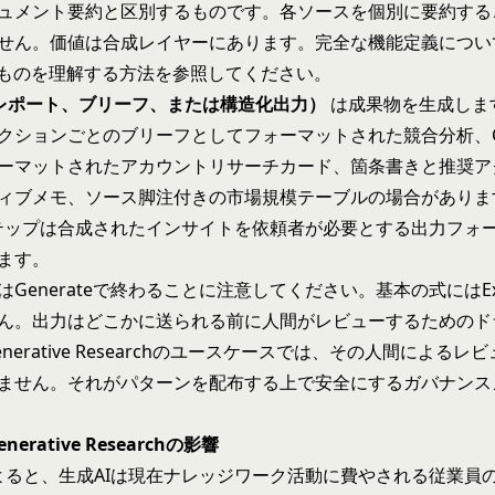
ュメント要約と区別するものです。各ソースを個別に要約する
せん。価値は合成レイヤーにあります。完全な機能定義につい
たものを理解する方法
を参照してください。
e（レポート、ブリーフ、または構造化出力）
は成果物を生成しま
クションごとのブリーフとしてフォーマットされた競合分析、
ーマットされたアカウントリサーチカード、箇条書きと推奨ア
ィブメモ、ソース脚注付きの市場規模テーブルの場合がありま
teステップは合成されたインサイトを依頼者が必要とする出力フォ
ます。
Generateで終わることに注意してください。基本の式にはExe
ん。出力はどこかに送られる前に人間がレビューするためのド
nerative Researchのユースケースでは、その人間によるレ
ません。それがパターンを配布する上で安全にするガバナンス
 Generative Researchの影響
yによると、生成AIは現在ナレッジワーク活動に費やされる従業員