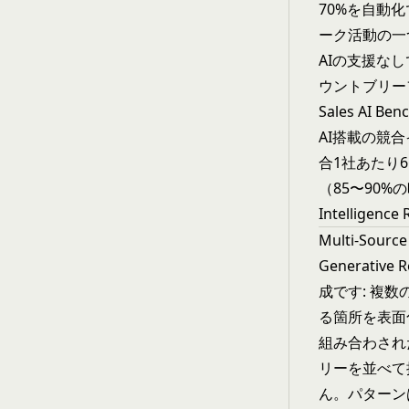
70%を自動
ーク活動の一つ
AIの支援な
ウントブリーフ
Sales AI B
AI搭載の競
合1社あたり
（85〜90%の
Intelligenc
Multi-Sou
Generat
成です: 複
る箇所を表面
組み合わされ
リーを並べて提
ん。パターン