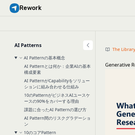
Rework
AI Patterns
The Librar
AI Patternの基本概念
Generati
AI Patternとは何か：企業AIの基本
構成要素
AI PatternがCapabilityをソリュー
ションに組み合わせる仕組み
10のPatternがビジネスAIユースケ
ースの90%をカバーする理由
課題に合ったAI Patternの選び方
AI Pattern間のリスクグラデーショ
ン
10のコアPattern