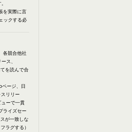
す。
主張を実際に言
ェックする必
。各競合他社
リース、
すべてを読んで合
ebページ、日
レスリリー
レビューで一貫
プライズセー
ースが一致しな
てフラグする）