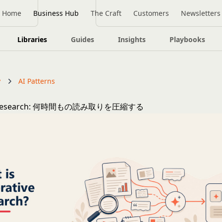
Home
Business Hub
The Craft
Customers
Newsletters
Libraries
Guides
Insights
Playbooks
y
AI Patterns
ve Research: 何時間もの読み取りを圧縮する