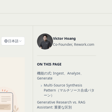
Victor Hoang
日本語
Co-Founder, Rework.com
ON THIS PAGE
機能の式: Ingest、Analyze、
Generate
Multi-Source Synthesis
Pattern（マルチソース合成パタ
ーン）
Generative Research vs. RAG
Assistant: 重要な区別