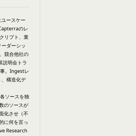
はユースケー
terraのレ
スクリプト、業
リーダーシッ
表、競合他社の
決算説明会トラ
。Ingestレ
ト、構造化デ
各ソースを独
数のソースが
面化させ（不
的に何を言っ
esearch