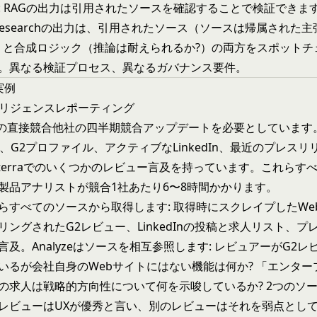
: RAGの出力は引用されたソースを確認することで検証できま
ive Researchの出力は、引用されたソース（ソースは帰属された
）と合成ロジック（推論は耐えられるか?）の両方をスポットチ
。異なる検証プロセス、異なるガバナンス要件。
実例
ンテリジェンスレポーティング
つの直接競合他社の四半期競合アップデートを必要としています
、G2プロファイル、アクティブなLinkedIn、最近のプレスリ
Capterraでのいくつかのレビュー言及を持っています。これら
製品アナリストが競合1社あたり6〜8時間かかります。
これらすべてのソースから取得します: 取得時にスクレイプしたW
リングされたG2レビュー、LinkedInの投稿と求人リスト、プ
及。Analyzeはソースを相互参照します: レビュアーがG2
いるが会社自身のWebサイトにはない機能は何か? 「エンター
の求人は戦略的方向性について何を示唆しているか? 2つのソ
レビューはUXが優秀と言い、別のレビューはそれを弱点とし