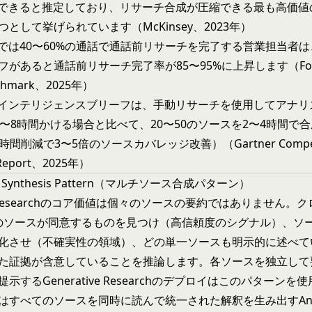
化できると推定しており、リサーチ合成が圧縮できる最も高価値
として挙げられています（McKinsey、2023年）
しでは40〜60%の通話で通話前リサーチを完了する営業担当者は
があると通話前リサーチ完了率が85〜95%に上昇します（Forres
enchmark、2025年）
合インテリジェンスブリーフは、手動リサーチを使用してアナリ
6〜8時間かける場合と比べて、20〜50のソースを2〜4時間で
時間削減で3〜5倍のソースカバレッジ改善）（Gartner Competi
e Report、2025年）
rce Synthesis Pattern（マルチソース合成パターン）
ive Researchのコア価値は個々のソースの要約ではありません。
数のソースが同意するものを見つけ（高信頼度のシグナル）、ソ
化させ（不確実性の領域）、どの単一ソースも明示的に述べて
た証拠が含意していることを推論します。各ソースを独立して
示するGenerative Researchのデプロイはこのパターンを
はすべてのソースを同時に読んで統一された解釈を生み出すAnal