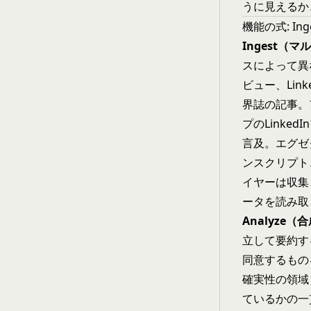
うに見えるか
機能の式: Inge
Ingest（
スによって異な
ビュー、Li
界誌の記事。
プのLink
言及。エグゼ
ンスクリプト、
イヤーは収集
ータを読み取
Analyze（
立して要約す
同意するもの
確実性の領域
ているかの一貫