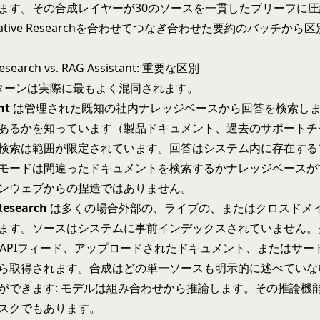
ます。その合成レイヤーが30のソースを一貫したブリーフに
rative Researchを合わせてつなぎ合わせた要約のバッチから
Research vs. RAG Assistant: 重要な区別
ターンは実際に最もよく混同されます。
nt
は管理された既知の社内ナレッジベースから回答を検索し
あるかを知っています（製品ドキュメント、過去のサポートチ
検索は範囲が限定されています。回答はシステム内に存在する
モードは間違ったドキュメントを検索するかナレッジベースが
ンウェブからの捏造ではありません。
Research
は多くの場合外部の、ライブの、またはクロスドメ
ます。ソースはシステムに事前インデックスされていません。
、APIフィード、アップロードされたドキュメント、またはサー
ら取得されます。合成はどの単一ソースも明示的に述べていな
ができます: モデルは組み合わせから推論します。その推論機
スクでもあります。