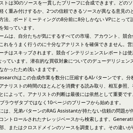
ストは30のソースを一貫したブリーフに合成できます。どの
軽く重み付けするか、2つの信頼できるソースが異なる意見の
方法、ボードミーティングの8分前に8分しかない VPにとって
を知っています。
ームは、自分たちが気にするすべての市場、アカウント、競合
これをうまく行うのに十分なアナリストを確保できません。営
ーチはスキップされます。競合インテリジェンスレポートは使
なっています。潜在的な買収対象についてのデューデリジェン
なかったため浅いままです。
ive Researchはこの合成作業を数分に圧縮するAIパターンです
アナリストの時間のほとんどを消費する読み取り、相互参照、
とによって。アナリストの判断は最後には依然として重要です
のブラウザタブではなく10ページのブリーフから始めます。
には、兄弟パターンの
RAG Assistant
が持たない信頼の問題が
コントロールされたナレッジベースから検索します。Generative 
部、またはクロスドメインのソースを調査します。その違いが