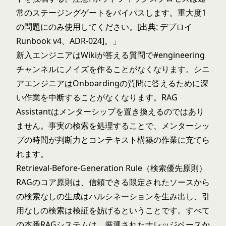
常のステージングゲートをバイパスします。重大度1
の問題にのみ使用してください。[出典: デプロイ
Runbook v4、ADR-024]。」
新入エンジニアはWikiが答える質問で#engineering
チャンネルにノイズを作ることがなくなります。シニ
アエンジニアはOnboardingの質問に答えるために深
い作業を中断することがなくなります。RAG
Assistantはメンターシップを置き換えるのではあり
ません。事実の検索を処理することで、メンターシッ
プの時間が判断力とコンテキスト構築の作業に充てら
れます。
Retrieval-Before-Generation Rule（検索優先原則）
RAGのコア原則は、信頼できる限定されたソースから
の検索なしの生成はハルシネーションを生み出し、引
用なしの検索は検証を妨げるということです。すべて
の本番RAGシステムは、厳選されたナレッジベースか