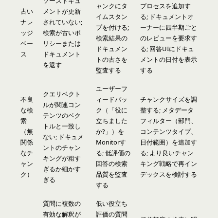
ソースドキュ
ャンクにタ
プロセスを追加す
古い
メントが更新
イムスタン
る; ドキュメントオ
ナレ
されていない;
プを付ける;
ーナーに四半期ごと
ッジ
検索が古いポ
検索結果の
のレビューを要求す
ベー
リシーまたは
ドキュメン
る; 回答UIにドキュ
ス
ドキュメント
トの古さを
メントの日付を表示
を返す
監査する
する
ユーザーフ
クエリベクト
不良
ィードバッ
チャンクサイズを調
ルが関連コン
な検
ク（「役に
整する; メタデータ
テンツのベク
索
立ちました
フィルター（部門、
トルと一致し
（無
か?」）を
コンテンツタイプ、
ない; ドキュメ
関係
Monitorす
日付範囲）を追加す
ントのチャン
なチ
る; 低評価の
る; より良いチャン
キングが粗す
ャン
回答の検索
キング戦略で再イン
ぎるか細かす
ク）
品質を監査
デックスを検討する
ぎる
する
質問に複数の
低い役立ち
有効な解釈が
評価の質問