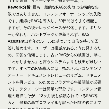
（全従業員、マネージャー、特定チーム）。
Rework分析:
最も一般的なRAGの失敗は技術的な失
敗ではありません。コンテンツオーナーシップの失敗
です。組織はRAGを導入し、60日間はうまく機能し
ますが、その後ナレッジベースが劣化します。ポリシ
ーが変わり、ハンドブックが更新されず、RAG
Assistantは昨年のルールに基づいて自信を持って回
答し始めます。ユーザーは権威があるように見えるた
め、回答を信頼します。古いRAGからの被害は、単に
「わかりません」と言うシステムよりも検出が難しい
です。すべてのRAG導入には、指名されたコンテンツ
オーナー、ドキュメントレビューのリズム、ドキュメ
ントを再レビューのためにフラグする年齢閾値が必要
です。テクノロジーは簡単な部分です。コンテンツ管
理の規律こそが、18ヶ月後も信頼されているRAG導
入と、最初の高プロファイルな誤った回答の後にオフ