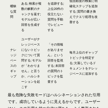
低信頼度の検索に明
ある; 検索が複
を追跡する;
曖昧
確化ステップを追加
数の解釈のチ
上位20件の
な質
する; 質問の書き換
ャンクを返す;
役立たない
問
えでクエリ処理を改
モデルが広い
質問を手動
善する
回答を生成す
でレビュー
る
する
ユーザーがナ
レッジベース
「その情報
ナレ
にないトピッ
がありませ
毎月上位のギャップ
ッジ
クについて質
ん」という
トピックを特定す
ベー
問する; モデル
回答を監視
る; 欠落しているド
スの
が「わかりま
する; 未回答
キュメントをナレッ
ギャ
せん」と言う
の質問のト
ジベースに追加する
ップ
か、ハルシネ
ピックを監
ーションを起
査する
こす
最も危険な失敗モードはハルシネーションされた引用
です。成功しているように見えるからです。ユーザー