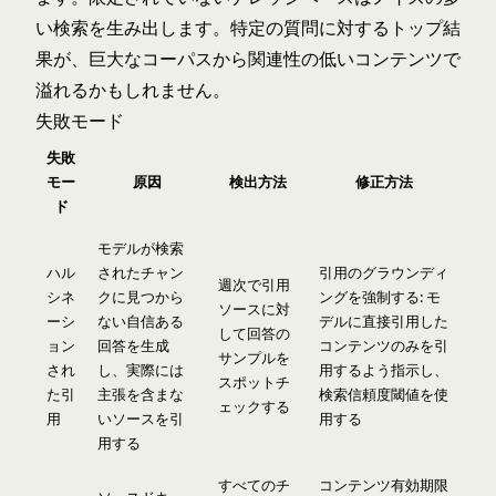
い検索を生み出します。特定の質問に対するトップ結
果が、巨大なコーパスから関連性の低いコンテンツで
溢れるかもしれません。
失敗モード
失敗
モー
原因
検出方法
修正方法
ド
モデルが検索
ハル
されたチャン
引用のグラウンディ
週次で引用
シネ
クに見つから
ングを強制する: モ
ソースに対
ーシ
ない自信ある
デルに直接引用した
して回答の
ョン
回答を生成
コンテンツのみを引
サンプルを
され
し、実際には
用するよう指示し、
スポットチ
た引
主張を含まな
検索信頼度閾値を使
ェックする
用
いソースを引
用する
用する
すべてのチ
コンテンツ有効期限