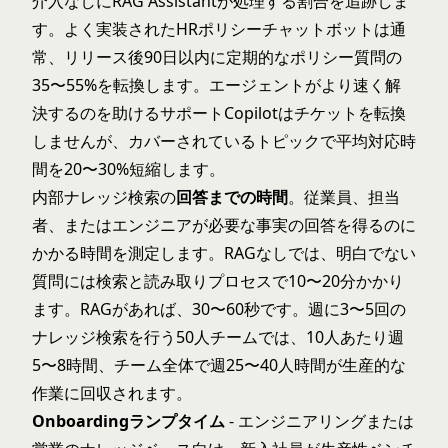
介入なしにRAG Assistantが処理する割合を追跡しま
す。よく実装されたHRポリシーチャットボットは通
常、リリース後90日以内に定期的なポリシー質問の
35〜55%を転換します。エージェントがより速く解
決するのを助けるサポートCopilotはチケットを転換
しませんが、カバーされているトピックで平均対応時
間を20〜30%短縮します。
内部ナレッジ検索の
回答までの時間
。従業員、担当
者、またはエンジニアが必要な事実の回答を得るのに
かかる時間を測定します。RAGなしでは、明白でない
質問には検索と読み取りプロセスで10〜20分かかり
ます。RAGがあれば、30〜60秒です。週に3〜5回の
ナレッジ検索を行う50人チームでは、10人あたり週
5〜8時間、チーム全体で週25〜40人時間が生産的な
作業に回収されます。
Onboardingランプタイム
- エンジニアリングまたは