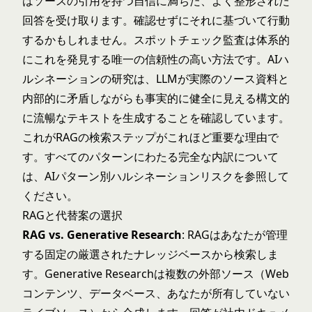
はソースの引用を持つ自信に満ちた、よく整形された
回答を受け取ります。確認せずにそれに基づいて行動
するかもしれません。スポットチェック監査は体系的
にこれを発見する唯一の信頼性の高い方法です。AIハ
ルシネーションの研究は、LLMが実際のソース資料と
内部的に矛盾しながらも事実的に健全に見える構文的
に流暢なテキストを生成することを確認しています。
これがRAGの検索ステップがこれほど重要な理由で
す。すべてのパターンにわたる完全な内訳について
は、
AIパターン別ハルシネーションリスク
を参照して
ください。
RAGと代替案の選択
RAG vs. Generative Research
: RAGはあなたが管理
する固定の厳選されたナレッジベースから検索しま
す。
Generative Research
は複数の外部ソース（Web
コンテンツ、データベース、あなたが所有していない