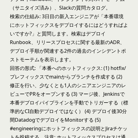
（サニタイズ済み）、Slackの質問カタログ。
検索の仕組み: 3日目の新入エンジニアが「本番環境
にホットフィックスをデプロイするにはどうすればよ
いですか?」と質問します。検索はデプロイ
Runbook、リリースプロセスに関する最新のADR、
デプロイ手順が関連する2件の過去のインシデントポ
ストモーテムを表示します。
回答の形式: 「本番へのホットフィックス: (1) hotfix/
プレフィックスでmainからブランチを作成する (2)
修正を行い、少なくとも1人のシニアエンジニアのレ
ビューでPRをオープンする (3) マージ後、Jenkinsで
本番デプロイパイプラインを手動でトリガーする（標
準的なCI自動デプロイではなく） (4) デプロイ後30分
間DatadogでデプロイをMonitorする (5)
#engineeringにホットフィックスの説明とJiraチケッ
トを投稿する。注意: ホットフィックスプロセスは通