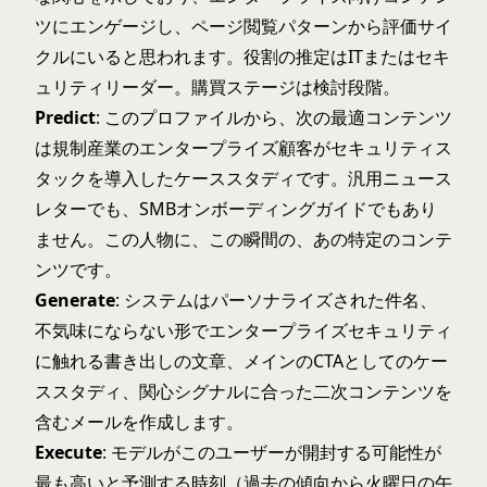
ツにエンゲージし、ページ閲覧パターンから評価サイ
クルにいると思われます。役割の推定はITまたはセキ
ュリティリーダー。購買ステージは検討段階。
Predict
: このプロファイルから、次の最適コンテンツ
は規制産業のエンタープライズ顧客がセキュリティス
タックを導入したケーススタディです。汎用ニュース
レターでも、SMBオンボーディングガイドでもあり
ません。この人物に、この瞬間の、あの特定のコンテ
ンツです。
Generate
: システムはパーソナライズされた件名、
不気味にならない形でエンタープライズセキュリティ
に触れる書き出しの文章、メインのCTAとしてのケー
ススタディ、関心シグナルに合った二次コンテンツを
含むメールを作成します。
Execute
: モデルがこのユーザーが開封する可能性が
最も高いと予測する時刻（過去の傾向から火曜日の午