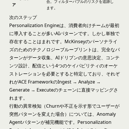
合。フィルターバブルのリスクを追跡し
ア
ます。
次のステップ
Personalization Engineは、消費者向けチームが最初
に導入することが多いAIパターンです。しかし単独で
存在することはまれです。McKinseyのパーソナライ
ズのためのテクノロジーブループリントは、完全なパ
ターンがデータ収集、AIドリブンの意思決定、コンテ
ンツ設計、配信という4つのケイパビリティのオーケ
ストレーションを必要とすると特定しており、それぞ
れがACE FrameworkのIngest → Analyze →
Generate → Executeのチェーンに直接マッピングさ
れます。
行動の異常検知（Churnや不正を示す形でユーザーが
突然パターンを変えた場合）については、
Anomaly
Agentパターン
が補完機能です。Personalization