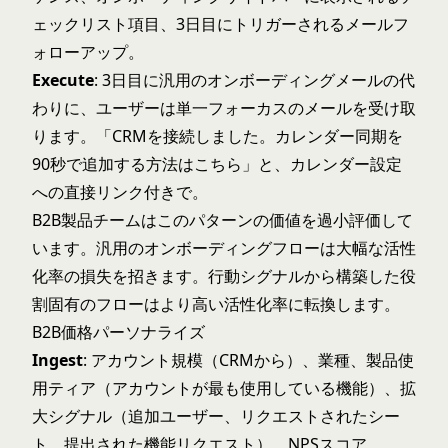
ェックリスト項目、3日目にトリガーされるメールフ
ォローアップ。
Execute
: 3日目に汎用のオンボーディングメールの代
わりに、ユーザーは単一フォーカスのメールを受け取
ります。「CRMを接続しました。カレンダー同期を
90秒で追加する方法はこちら」と、カレンダー設定
への直接リンク付きで。
B2B製品チームはこのパターンの価値を過小評価して
います。汎用のオンボーディングフローは大幅な活性
化率の損失を招きます。行動シグナルから構築した役
割固有のフローはより高い活性化率に転換します。
B2B価格パーソナライズ
Ingest
: アカウント規模（CRMから）、業種、製品使
用ティア（アカウントが最も使用している機能）、拡
大シグナル（追加ユーザー、リクエストされたシー
ト、提出された機能リクエスト）、NPSスコア。