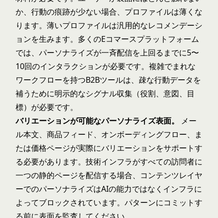
か、行動の痕跡が少ない場合、プロファイルは薄くな
ります。薄いプロファイルは汎用的なレコメンデーシ
ョンを生みます。多くのEコマースプラットフォーム
では、パーソナライズが一斉配信を上回るまでに5〜
10回のインタラクションが必要です。複雑でまれな
ワークフローを持つB2Bツールは、疎な行動データを
補うために明示的なシグナル収集（役割、意図、目
標）が必要です。
バリエーションが可能なパーソナライズ表面。
メー
ル本文、商品フィード、オンボーディングフロー、ま
たは価格ページが実際にバリエーションをサポートす
る必要があります。技術インフラがすべての訪問者に
一つの静的ページを配信する場合、コンテンツレイヤ
ーでのパーソナライズはAIの能力ではなくインフラに
よってブロックされています。パターンにコミットす
る前に表面を監査してください。