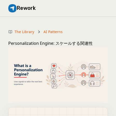
Rework
The Library
AI Patterns
Personalization Engine: スケールする関連性