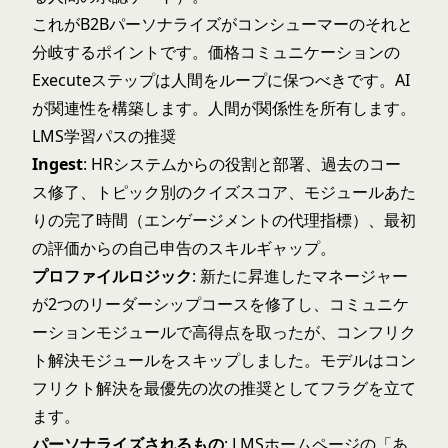
これがB2Bパーソナライズがコンシューマーのそれと
分岐するポイントです。価格コミュニケーションの
Executeステップは人間をループに保つべきです。AI
が関連性を構築します。人間が関係性を所有します。
LMS学習パスの推奨
Ingest
: HRシステムからの役割と部署、過去のコー
ス修了、トピック別のクイズスコア、モジュールあた
りの完了時間（エンゲージメントの代理指標）、最初
の評価からの自己申告のスキルギャップ。
プロファイルロジック
: 新たに昇進したマネージャー
が2つのリーダーシップコースを修了し、コミュニケ
ーションモジュールで高得点を取ったが、コンフリク
ト解決モジュールをスキップしました。モデルはコン
フリクト解決を最優先の次の推奨としてフラグを立て
ます。
パーソナライズされるもの
: LMSホームページの「あ