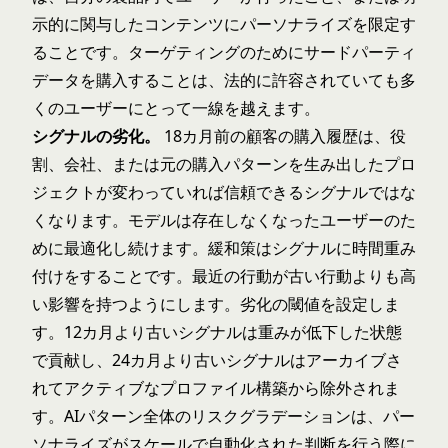
示的に関与したコンテンツにパーソナライズを限定す
ることです。ターゲティングのためにサードパーティ
データを購入することは、法的に許容されていても多
くのユーザーにとって一線を越えます。
シグナルの劣化。
18カ月前の顧客の購入履歴は、役
割、会社、または元の購入パターンを生み出したプロ
ジェクトが変わっていれば信頼できるシグナルではな
くなります。モデルは存在しなくなったユーザーのた
めに最適化し続けます。緩和策はシグナルに時間重み
付けをすることです。最近の行動が古い行動よりも高
い影響を持つようにします。劣化の閾値を設定しま
す。12カ月より古いシグナルは重みが低下した状態
で貢献し、24カ月より古いシグナルはアーカイブさ
れてアクティブなプロファイル構築から除外されま
す。
AIパターン全体のリスクグラデーション
は、パー
ソナライズがスケールで自動化された判断を行う際に