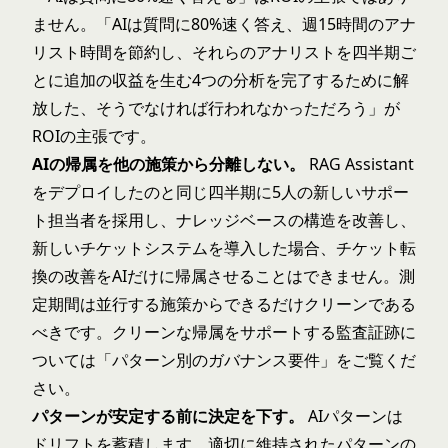
ません。「AIは質問に80%速く答え、週15時間のアナ
リスト時間を節約し、それらのアナリストを四半期ご
とに追加の収益を生む4つの分析を完了するために解
放した、そうでなければ行われなかっただろう」が
ROIの主張です。
AIの帰属を他の施策から分離しない。
RAG Assistant
をデプロイしたのと同じ四半期に5人の新しいサポー
ト担当者を採用し、ナレッジベースの構造を改善し、
新しいチケットシステムを導入した場合、チケット転
換の改善をAIだけに帰属させることはできません。測
定期間は並行する施策からできるだけクリーンである
べきです。クリーンな帰属をサポートする監査証跡に
ついては「
パターン別のガバナンス要件
」をご覧くだ
さい。
パターンが安定する前に決定を下す。
AIパターンは
ドリフトを蓄積します
。適切に維持されたパターンの