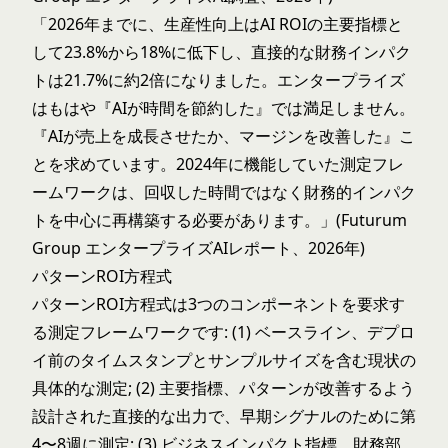
「2026年までに、生産性向上はAI ROIの主要指標と
して23.8%から18%に低下し、直接的な財務インパク
トは21.7%に約2倍になりました。エンタープライズ
はもはや『AIが時間を節約した』では満足しません。
『AIが売上を成長させたか、マージンを改善した』こ
とを求めています。2024年に機能していた測定フレ
ームワークは、回収した時間ではなく財務的インパク
トを中心に再構築する必要があります。」(Futurum
Group エンタープライズAIレポート、2026年)
パターンROI方程式
パターンROI方程式は3つのコンポーネントを要求す
る測定フレームワークです: (1) ベースライン、デプロ
イ前のタイムスタンプとサンプルサイズを含む現状の
具体的な測定; (2) 主要指標、パターンが改善するよう
設計された直接的な出力で、早期シグナルのために第
4〜8週に測定; (3) ビジネスインパクト指標、財務部