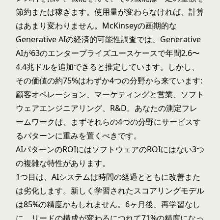
節約または稼ぎます。使用量が変わらなければ、計算
はあまり変わりません。McKinseyの画期的な
Generative AIの経済的可能性
調査では、Generative
AIが63のエンタープライズユースケースで年間2.6〜
4.4兆ドルを追加できると推定しています。しかし、
その価値の約75%はわずか4つの分野から来ています:
顧客オペレーション、マーケティングと営業、ソフト
ウェアエンジニアリング、R&D。あなたの測定フレ
ームワークは、まずそれらの4つの分野にサービスす
るパターンに重みを置くべきです。
AIパターンのROIにはソフトウェアのROIにはない3つ
の複雑な特性があります。
1つ目は、AIシステムは時間の経過とともに改善また
は劣化します。新しく学習されたスコアリングモデル
は85%の精度かもしれません。6ヶ月後、再学習なし
に、リードの構成が変わるにつれて71%の精度になっ