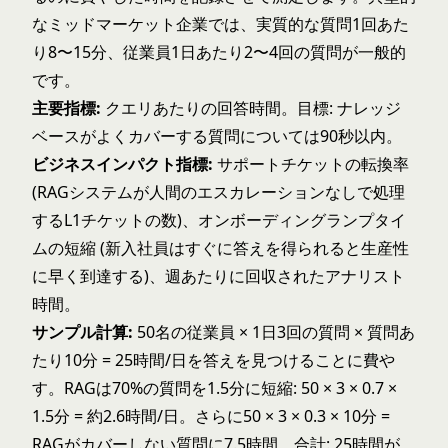
なミッドマーケット企業では、実質的な質問1回あた
り8〜15分、従業員1日あたり2〜4回の質問が一般的
です。
主要指標:
クエリあたりの回答時間。目標: ナレッジ
ベースがよくカバーする質問については90秒以内。
ビジネスインパクト指標:
サポートチケットの転換率
(RAGシステムが人間のエスカレーションなしで処理
するL1チケットの数)、オンボーディングランプタイ
ムの短縮 (新入社員はすぐに答えを得られると生産性
に早く到達する)、週あたりに回収されたアナリスト
時間。
サンプル計算:
50名の従業員 × 1日3回の質問 × 質問あ
たり10分 = 25時間/日を答えを見つけることに費や
す。RAGは70%の質問を1.5分に短縮: 50 × 3 × 0.7 ×
1.5分 = 約2.6時間/日。さらに50 × 3 × 0.3 × 10分 =
RAGがカバーしない質問に7.5時間。合計: 25時間が