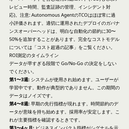
レビュー時間、監査証跡の管理、インシデント対
応)。注意: Autonomous AgentのTCOはほぼ常に過
小評価されます。適切に運用されたデプロイのガバナ
ンスオーバーヘッドは、明白な自動化の節約に30〜
50%を追加することがあります。完全なコストモデル
については「
コスト超過の記事
」をご覧ください。
ROI測定のタイムライン
データが早すぎる段階で Go/No-Go の決定をしない
でください。
第1〜3週:
システムが使用され始めます。ユーザーが
学習中です。動作が典型的でありません。この期間の
データはノイズです。
第4〜8週:
早期の先行指標が現れます。時間節約のデ
ータが意味を持ち始めます。採用率が安定します。こ
れが主要指標を確認するときです。
第3〜4ヶ月:
ビジネスインパクト指標がシグナルを示