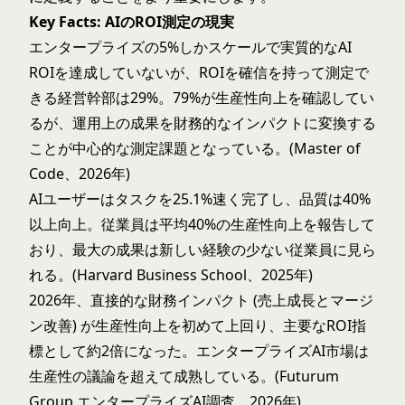
Key Facts: AIのROI測定の現実
エンタープライズの5%しかスケールで実質的なAI
ROIを達成していないが、ROIを確信を持って測定で
きる経営幹部は29%。79%が生産性向上を確認してい
るが、運用上の成果を財務的なインパクトに変換する
ことが中心的な測定課題となっている。(Master of
Code、2026年)
AIユーザーはタスクを25.1%速く完了し、品質は40%
以上向上。従業員は平均40%の生産性向上を報告して
おり、最大の成果は新しい経験の少ない従業員に見ら
れる。(Harvard Business School、2025年)
2026年、直接的な財務インパクト (売上成長とマージ
ン改善) が生産性向上を初めて上回り、主要なROI指
標として約2倍になった。エンタープライズAI市場は
生産性の議論を超えて成熟している。(Futurum
Group エンタープライズAI調査、2026年)