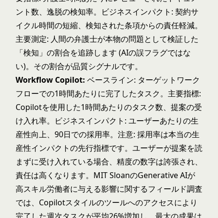
ント数、逸脱の検知率。ビジネスインパクト: 契約サ
イクル時間の短縮、検知された条項からの責任軽減。
主要測定: 人間の弁護士が本物の問題として検証した
「検知」の割合を追跡します (AIの誤フラグではな
い)。その割合が品質シグナルです。
Workflow Copilot:
ベースライン: ターゲットワーク
フローでの1時間あたりに完了したタスク。主要指標:
Copilotを使用した1時間あたりのタスク数、提案の受
け入れ率。ビジネスインパクト: ユーザーあたりの生
産性向上、90日での採用率。注意: 採用率は本当の生
産性インパクトの先行指標です。ユーザーが提案を読
まずに受け入れている場合、精度の数字は誇張され、
責任は高くなります。MIT Sloanの
Generative AIが
高スキル労働者に与える影響
に関するフィールド調査
では、Copilotスタイルのツールへのアクセスにより
完了した週次タスクが平均26%増加し、最大の成果は