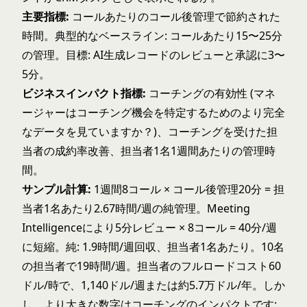
主要指標:
コールあたりのコール後管理で節約された
時間。典型的なベースライン: コールあたり15〜25分
の管理。目標: AI生成レコードのレビューと承認に3〜
5分。
ビジネスインパクト指標:
コーチングの有効性 (マネ
ージャーはコーチング機会を特定するためのより完全
なデータを見ていますか？)、コーチングを受けた担
当者の成約率改善、担当者1名1週間あたりの管理時
間。
サンプル計算:
1週間8コール × コール後管理20分 = 担
当者1名あたり2.67時間/週の純管理。Meeting
Intelligenceにより5分レビュー × 8コール = 40分/週
に短縮。純: 1.9時間/週回収、担当者1名あたり。10名
の担当者で19時間/週。担当者のフルロードコスト60
ドル/時で、1,140ドル/週または約5.7万ドル/年。しか
し、より大きな数字はコーチングのインパクトです: