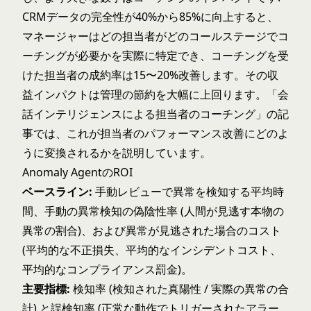
CRMデータの完全性が40%から85%に向上すると、
マネージャーはどの担当者がどのコールステージでコ
ーチングが必要かを実際に特定でき、コーチングを受
けた担当者の成約率は15〜20%改善します。その収
益インパクトは管理の節約を大幅に上回ります。「
会
話インテリジェンスによる担当者のコーチング
」の記
事では、これが担当者のパフォーマンス改善にどのよ
うに変換されるかを説明しています。
Anomaly AgentのROI
ベースライン:
手動レビューで異常を検知する平均時
間、手動の異常検知の偽陰性率 (人間が見逃す本物の
異常の割合)、および異常が見逃された場合のコスト
(平均的な不正損失、平均的なインシデントコスト、
平均的なコンプライアンス罰金)。
主要指標:
検知率 (検知された真陽性 / 実際の異常の合
計) と誤検知率 (正常な動作でトリガーされたアラー