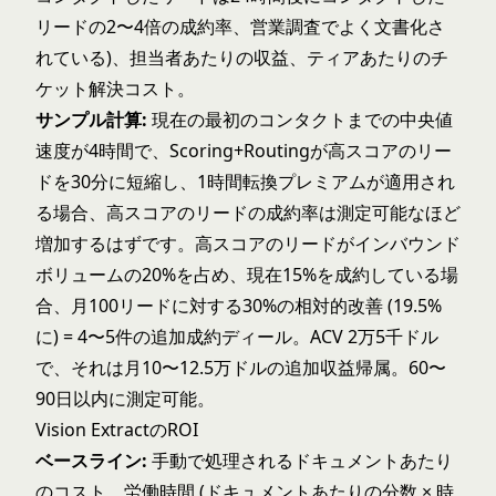
リードの2〜4倍の成約率、営業調査でよく文書化さ
れている)、担当者あたりの収益、ティアあたりのチ
ケット解決コスト。
サンプル計算:
現在の最初のコンタクトまでの中央値
速度が4時間で、Scoring+Routingが高スコアのリー
ドを30分に短縮し、1時間転換プレミアムが適用され
る場合、高スコアのリードの成約率は測定可能なほど
増加するはずです。高スコアのリードがインバウンド
ボリュームの20%を占め、現在15%を成約している場
合、月100リードに対する30%の相対的改善 (19.5%
に) = 4〜5件の追加成約ディール。ACV 2万5千ドル
で、それは月10〜12.5万ドルの追加収益帰属。60〜
90日以内に測定可能。
Vision ExtractのROI
ベースライン:
手動で処理されるドキュメントあたり
のコスト。労働時間 (ドキュメントあたりの分数 × 時