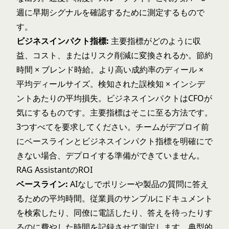
週に早期シグナルを確認するために測定するもので
す。
ビジネスインパクト指標:
主要指標がどのように収
益、コスト、またはリスク削減に変換されるか。節約
時間 × ブレンド時給。より高い成約率のディール ×
平均ディールサイズ。検知された誤検知 × インシデ
ントあたりの平均損失。ビジネスインパクトはCFOが
気にするものです。主要指標はそこに至る方法です。
3つすべてを要求してください。チームがデプロイ前
にベースラインとビジネスインパクト指標を明確にで
きない場合、デプロイする準備ができていません。
RAG AssistantのROI
ベースライン:
AIなしでポリシーや製品の質問に答え
るための平均時間。従業員のサンプルにドキュメント
を検索したり、同僚に電話したり、答えを待ったりす
るのに費やした時間を記録させて測定します。典型的