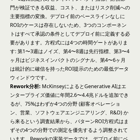
門が検証できる収益、コスト、またはリスク削減への
主要指標の変換。デプロイ前のベースラインなしに
ROIのケースは存在しないため、3つのコンポーネン
トはすべて承認の条件としてデプロイ前に定義する必
要があります。方程式には4つの時間ゲートがありま
す: 第1〜3週はノイズ、第4〜8週は先行指標、第3〜4
ヶ月はビジネスインパクトのシグナル、第4〜6ヶ月
は統計的に確信を持ったROI提示のための最低データ
ウィンドウです。
Rework分析:
McKinseyによるとGenerative AIはエ
ンタープライズ価値に年間2.6〜4.4兆ドルを追加でき
るが、75%はわずか4つの分野 (顧客オペレーショ
ン、営業、ソフトウェアエンジニアリング、R&D) か
ら来るという調査結果から、パターンROI方程式はま
ずその4つの分野での測定を優先するよう調整されて
います。Reworkの実装データでは、デプロイ前にベ