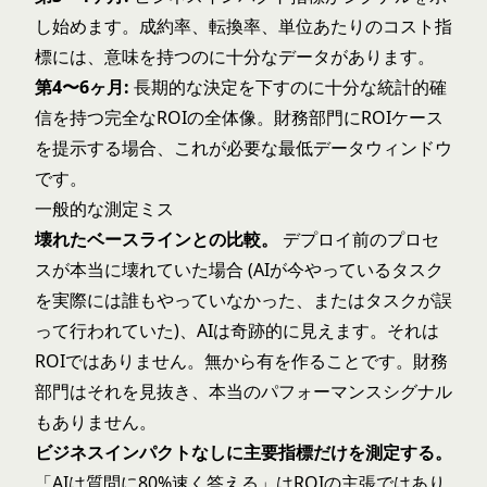
し始めます。成約率、転換率、単位あたりのコスト指
標には、意味を持つのに十分なデータがあります。
第4〜6ヶ月:
長期的な決定を下すのに十分な統計的確
信を持つ完全なROIの全体像。財務部門にROIケース
を提示する場合、これが必要な最低データウィンドウ
です。
一般的な測定ミス
壊れたベースラインとの比較。
デプロイ前のプロセ
スが本当に壊れていた場合 (AIが今やっているタスク
を実際には誰もやっていなかった、またはタスクが誤
って行われていた)、AIは奇跡的に見えます。それは
ROIではありません。無から有を作ることです。財務
部門はそれを見抜き、本当のパフォーマンスシグナル
もありません。
ビジネスインパクトなしに主要指標だけを測定する。
「AIは質問に80%速く答える」はROIの主張ではあり