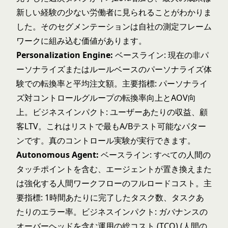
新しい経験の少ない労働者に見られることがわかりま
した。そのセグメンテーションは自社の測定フレーム
ワークに組み込む価値があります。
Personalization Engine:
ベースライン: 現在の非パ
ーソナライズまたはルールベースのパーソナライズ体
験での転換率と平均注文額。主要指標: パーソナライ
ズ対コントロールグループの転換率向上とAOV向
上。ビジネスインパクト: ユーザーあたりの収益、顧
客LTV。これはリストで最もA/Bテスト可能なパター
ンです。真のコントロール実験が実行できます。
Autonomous Agent:
ベースライン: すべての人間の
タッチポイントを含む、エージェントが置き換えまた
は強化する人間ワークフローのフルロードコスト。主
要指標: 1時間あたりに完了したタスク数、タスクあ
たりのエラー率。ビジネスインパクト: ガバナンスの
オーバーヘッドを含む運用の総コスト (TCO) (人間の