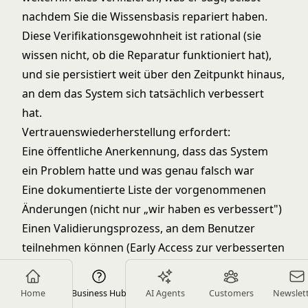
nachdem Sie die Wissensbasis repariert haben.
Diese Verifikationsgewohnheit ist rational (sie
wissen nicht, ob die Reparatur funktioniert hat),
und sie persistiert weit über den Zeitpunkt hinaus,
an dem das System sich tatsächlich verbessert
hat.
Vertrauenswiederherstellung erfordert:
Eine öffentliche Anerkennung, dass das System
ein Problem hatte und was genau falsch war
Eine dokumentierte Liste der vorgenommenen
Änderungen (nicht nur „wir haben es verbessert")
Einen Validierungsprozess, an dem Benutzer
teilnehmen können (Early Access zur verbesserten
Version, Feedback-Mechanismus)
Eine nachgewiesene Genauigkeitsverbesserung,
Home
Business Hub
AI Agents
Customers
Newslet
die Benutzer beobachten können, nicht nur über