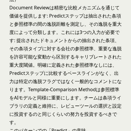
Document Reviewは精密な比較メカニズムを通じて
価値を提供します: Predictステップは抽出された条項
と参照標準の間の逸脱距離を測定し、その逸脱を重大
度によって分類します。これには3つの入力が必要で
す: 提出されたドキュメントからの抽出された条項、
その条項タイプに対する会社の参照標準、重要な逸脱
を許容可能な変動から区別するキャリブレートされた
重大度閾値。明確に定義された参照標準なしには、
Predictステップに比較するベースラインがなく、出
力は特定の逸脱フラグではなく一般的なコメントにな
ります。Template-Comparison Methodは参照標準
をAIモデルと同様に重要にします。チームは条項ライ
ブラリの定義と維持に、レビューツールの選択と設定
に投資するのと同じくらいの努力を投資するべきで
す。
このパターンでの「Predict」の意味