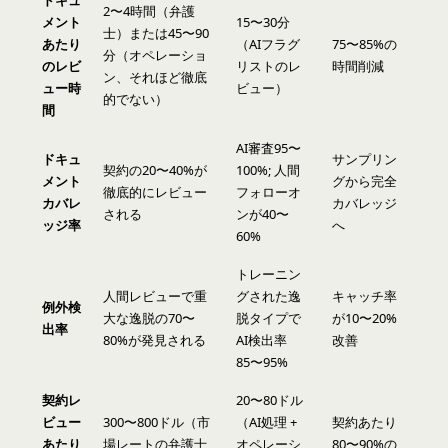
ドキュ
2〜4時間（弁護
メント
15〜30分
士）または45〜90
あたり
（AIフラグ
75〜85%の
分（オペレーショ
のレビ
リストのレ
時間削減
ン、それほど徹底
ュー時
ビュー）
的でない）
間
AI審査95〜
ドキュ
サンプリン
契約の20〜40%が
100%; 人間
メント
グから完全
徹底的にレビュー
フォローオ
カバレ
カバレッジ
される
ンが40〜
ッジ率
へ
60%
トレーニン
人間レビューで重
グされた逸
キャッチ率
例外検
大な逸脱の70〜
脱タイプで
が10〜20%
出率
80%が発見される
AI検出率
改善
85〜95%
契約レ
20〜80ドル
ビュー
300〜800ドル（市
（AI処理 +
契約あたり
あたり
場レートの弁護士
オペレーシ
80〜90%の