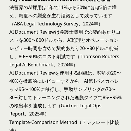
法曹界のAI採用は1年で11%から30%にほぼ3倍に増
え、精度への懸念が主な躊躇として残っています
（ABA Legal Technology Survey、2024年）
AI Document Reviewは弁護士費用での契約あたりコ
ストを300〜800ドルから、AI処理とオペレーション
レビュー時間を含めて契約あたり20〜80ドルに削減
し、80〜90%のコスト削減です（Thomson Reuters
Legal AI Benchmark、2024年）
AI Document Reviewを使用する組織は、契約の20〜
40%を徹底的にレビューするから、AI第1パスカバレ
ッジ95〜100%に移行し、手動サンプリングの70〜
80%対してトレーニングされた逸脱タイプで85〜95%
の検出率を達成します（Gartner Legal Ops
Report、2025年）
Template-Comparison Method（テンプレート比較
法）