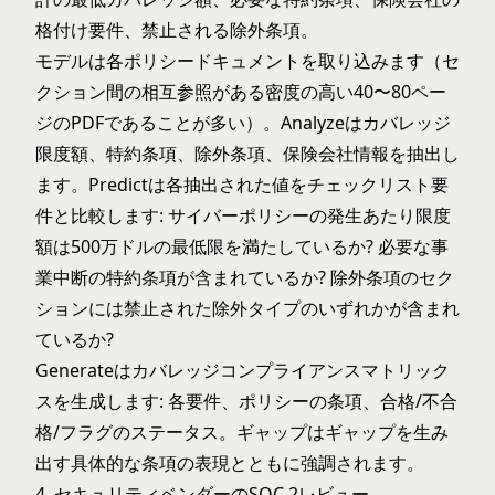
格付け要件、禁止される除外条項。
モデルは各ポリシードキュメントを取り込みます（セ
クション間の相互参照がある密度の高い40〜80ペー
ジのPDFであることが多い）。Analyzeはカバレッジ
限度額、特約条項、除外条項、保険会社情報を抽出し
ます。Predictは各抽出された値をチェックリスト要
件と比較します: サイバーポリシーの発生あたり限度
額は500万ドルの最低限を満たしているか? 必要な事
業中断の特約条項が含まれているか? 除外条項のセク
ションには禁止された除外タイプのいずれかが含まれ
ているか?
Generateはカバレッジコンプライアンスマトリック
スを生成します: 各要件、ポリシーの条項、合格/不合
格/フラグのステータス。ギャップはギャップを生み
出す具体的な条項の表現とともに強調されます。
4. セキュリティベンダーのSOC 2レビュー