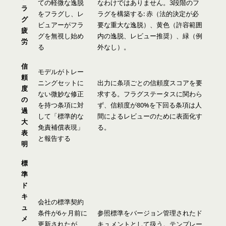
ての軽微な逸脱
なわけではありません。3段階のフ
ラ
をフラグし、レ
ラグを構築する: 赤（法的決定が必
グ
ビュアーがフラ
要な重大な逸脱）、黄色（許容範囲
疲
グを無視し始め
内の逸脱、レビュー推奨）、緑（例
労
る
外なし）。
信
モデルがトレー
頼
ニングセットに
出力に条項ごとの信頼度スコアを要
度
ない微妙な修正
求する。フラグステータスに関わら
の
を持つ条項に対
ず、信頼度が80%を下回る条項は人
過
して「標準的な
間によるレビューのために表面化す
大
免責補償表現」
る。
表
と報告する
明
標
準
ド
キ
会社の標準契約
ュ
条件が6ヶ月前に
参照標準をバージョン管理されたド
メ
更新されたが、
キュメントとして扱う。テンプレー