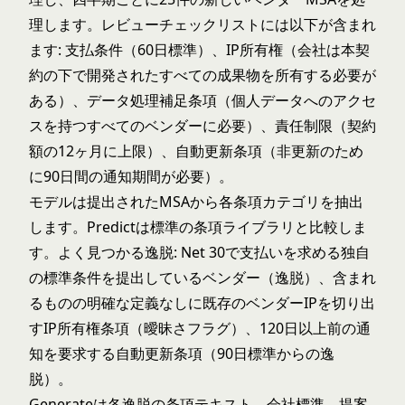
理します。レビューチェックリストには以下が含まれ
ます: 支払条件（60日標準）、IP所有権（会社は本契
約の下で開発されたすべての成果物を所有する必要が
ある）、データ処理補足条項（個人データへのアクセ
スを持つすべてのベンダーに必要）、責任制限（契約
額の12ヶ月に上限）、自動更新条項（非更新のため
に90日間の通知期間が必要）。
モデルは提出されたMSAから各条項カテゴリを抽出
します。Predictは標準の条項ライブラリと比較しま
す。よく見つかる逸脱: Net 30で支払いを求める独自
の標準条件を提出しているベンダー（逸脱）、含まれ
るものの明確な定義なしに既存のベンダーIPを切り出
すIP所有権条項（曖昧さフラグ）、120日以上前の通
知を要求する自動更新条項（90日標準からの逸
脱）。
Generateは各逸脱の条項テキスト、会社標準、提案