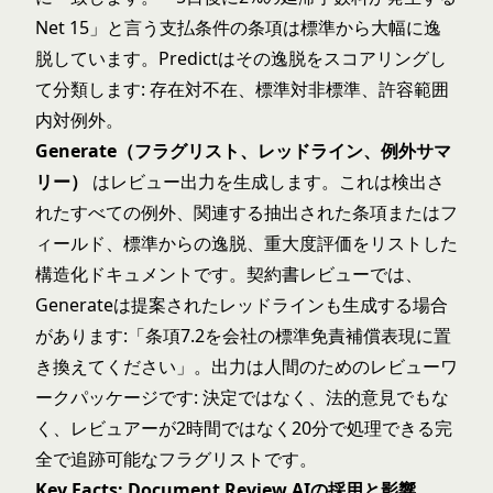
Net 15」と言う支払条件の条項は標準から大幅に逸
脱しています。Predictはその逸脱をスコアリングし
て分類します: 存在対不在、標準対非標準、許容範囲
内対例外。
Generate（フラグリスト、レッドライン、例外サマ
リー）
はレビュー出力を生成します。これは検出さ
れたすべての例外、関連する抽出された条項またはフ
ィールド、標準からの逸脱、重大度評価をリストした
構造化ドキュメントです。契約書レビューでは、
Generateは提案されたレッドラインも生成する場合
があります:「条項7.2を会社の標準免責補償表現に置
き換えてください」。出力は人間のためのレビューワ
ークパッケージです: 決定ではなく、法的意見でもな
く、レビュアーが2時間ではなく20分で処理できる完
全で追跡可能なフラグリストです。
Key Facts: Document Review AIの採用と影響