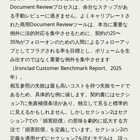
Document Reviewプロセスは、余分なステップがあ
る手動レビューに過ぎません。よくキャリブレートさ
れた商用Document Reviewツールは、本当に重要な
例外に法的対応を集中させるために、契約の25〜
35%がフォローオンのための人間によるフォローアッ
プとしてフラグされる率を目標とし、ボリュームを生
み出すのではなく重要な例外を集中させます
（Ironclad Customer Benchmark Report、2025
年）。
相互参照の失敗は最も高いコストを持つ失敗モードで
あるため、具体的な例に値します。契約書にはセクシ
ョン7に免責補償条項があり、独立して見ると標準的
に見えるかもしれません。しかしセクション2はセク
ション7での「損害賠償」の意味を劇的に拡大する方
法で「損害賠償」を定義しています。セクション2の
定義を適用せずにセクション7を読むモデルは、誤っ