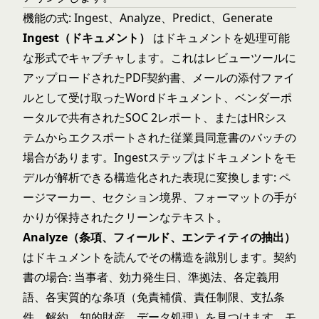
機能の式: Ingest、Analyze、Predict、Generate
Ingest（ドキュメント）
はドキュメントを処理可能
な形式でキャプチャします。これはレビューツールに
アップロードされたPDF契約書、メールの添付ファイ
ルとして受け取ったWordドキュメント、ベンダーポ
ータルで共有されたSOC 2レポート、またはHRシス
テムからエクスポートされた従業員同意書のバッチの
場合があります。Ingestステップはドキュメントをモ
デルが解析できる構造化された表現に変換します: ペ
ージマーカー、セクション境界、フォーマットの手が
かりが保持されたクリーンなテキスト。
Analyze（条項、フィールド、エンティティの抽出）
はドキュメントを読んでその構造を識別します。契約
書の場合: 当事者、効力発生日、準拠法、各定義用
語、各実質的な条項（免責補償、責任制限、支払条
件、解約、知的財産、データ処理）を見つけます。モ