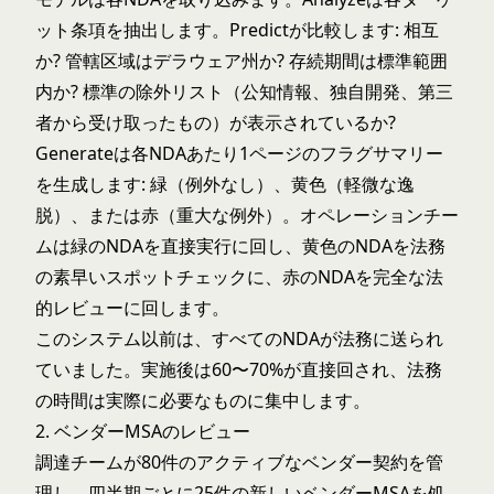
ット条項を抽出します。Predictが比較します: 相互
か? 管轄区域はデラウェア州か? 存続期間は標準範囲
内か? 標準の除外リスト（公知情報、独自開発、第三
者から受け取ったもの）が表示されているか?
Generateは各NDAあたり1ページのフラグサマリー
を生成します: 緑（例外なし）、黄色（軽微な逸
脱）、または赤（重大な例外）。オペレーションチー
ムは緑のNDAを直接実行に回し、黄色のNDAを法務
の素早いスポットチェックに、赤のNDAを完全な法
的レビューに回します。
このシステム以前は、すべてのNDAが法務に送られ
ていました。実施後は60〜70%が直接回され、法務
の時間は実際に必要なものに集中します。
2. ベンダーMSAのレビュー
調達チームが80件のアクティブなベンダー契約を管
理し、四半期ごとに25件の新しいベンダーMSAを処