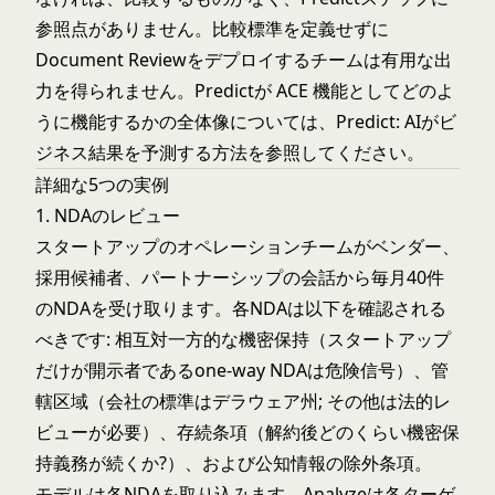
参照点がありません。比較標準を定義せずに
Document Reviewをデプロイするチームは有用な出
力を得られません。Predictが ACE 機能としてどのよ
うに機能するかの全体像については、
Predict: AIがビ
ジネス結果を予測する方法
を参照してください。
詳細な5つの実例
1. NDAのレビュー
スタートアップのオペレーションチームがベンダー、
採用候補者、パートナーシップの会話から毎月40件
のNDAを受け取ります。各NDAは以下を確認される
べきです: 相互対一方的な機密保持（スタートアップ
だけが開示者であるone-way NDAは危険信号）、管
轄区域（会社の標準はデラウェア州; その他は法的レ
ビューが必要）、存続条項（解約後どのくらい機密保
持義務が続くか?）、および公知情報の除外条項。
モデルは各NDAを取り込みます。Analyzeは各ターゲ