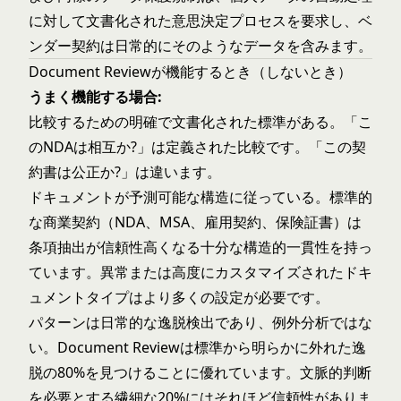
に対して文書化された意思決定プロセスを要求し、ベ
ンダー契約は日常的にそのようなデータを含みます。
Document Reviewが機能するとき（しないとき）
うまく機能する場合:
比較するための明確で文書化された標準がある。「こ
のNDAは相互か?」は定義された比較です。「この契
約書は公正か?」は違います。
ドキュメントが予測可能な構造に従っている。標準的
な商業契約（NDA、MSA、雇用契約、保険証書）は
条項抽出が信頼性高くなる十分な構造的一貫性を持っ
ています。異常または高度にカスタマイズされたドキ
ュメントタイプはより多くの設定が必要です。
パターンは日常的な逸脱検出であり、例外分析ではな
い。Document Reviewは標準から明らかに外れた逸
脱の80%を見つけることに優れています。文脈的判断
を必要とする繊細な20%にはそれほど信頼性がありま