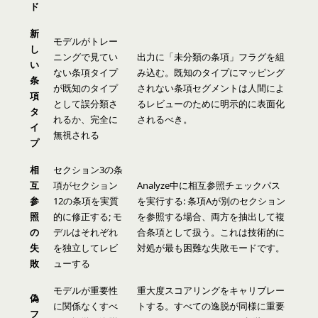
ド
新
モデルがトレー
し
ニングで見てい
出力に「未分類の条項」フラグを組
い
ない条項タイプ
み込む。既知のタイプにマッピング
条
が既知のタイプ
されない条項セグメントは人間によ
項
として誤分類さ
るレビューのために明示的に表面化
タ
れるか、完全に
されるべき。
イ
無視される
プ
相
セクション3の条
互
項がセクション
Analyze中に相互参照チェックパス
参
12の条項を実質
を実行する: 条項Aが別のセクション
照
的に修正する; モ
を参照する場合、両方を抽出して複
の
デルはそれぞれ
合条項として扱う。これは技術的に
失
を独立してレビ
対処が最も困難な失敗モードです。
敗
ューする
モデルが重要性
重大度スコアリングをキャリブレー
偽
に関係なくすべ
トする。すべての逸脱が同様に重要
フ