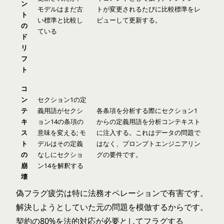
ン
モデルはまだ古
トが変更されるたびに比較標準をレ
ト
い標準と比較し
ビューして更新する。
の
ている
ド
リ
フ
ト
コ
ン
セクション1の定
テ
義用語がセクシ
各条項を分析する際にセクション1
キ
ョン14の条項の
からの定義用語を分析コンテキスト
ス
意味を変える; モ
に注入する。これはデータの問題で
ト
デルはその定義
はなく、プロンプトエンジニアリン
の
なしにセクショ
グの要件です。
崩
ン14を解釈する
壊
偽フラグ疲労は特に法務オペレーションで有害です。
解決しようとしていた元の問題を模倣するからです。
契約の80%を法的対応が必要としてフラグする