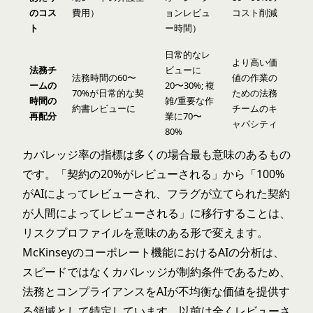
のコス
費用）
ョンレビュ
コスト削減
ト
ー時間）
日常的なレ
より高い価
法務チ
ビューに
法務時間の60〜
値の作業の
ームの
20〜30%; 複
70%が日常的な契
ための法務
時間の
雑/重要な作
約書レビューに
チームのキ
再配分
業に70〜
ャパシティ
80%
カバレッジ率の指標は多くの場合最も意味のあるもの
です。「契約の20%がレビューされる」から「100%
がAIによってレビューされ、フラグが立てられた契約
が人間によってレビューされる」に移行することは、
リスクプロファイルを意味のある形で変えます。
McKinseyのコーポレート機能におけるAIの分析
は、
スピードではなくカバレッジが制約条件であるため、
法務とコンプライアンスをAIが不均衡な価値を提供す
る領域として特定しています。以前は全くレビューさ