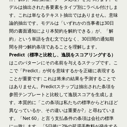
デルは抽出された各要素をタイプ別にラベル付けしま
す。これは単なるテキスト抽出ではありません。意味
論的抽出です。モデルは「いずれかの当事者は30日
間の書面通知により本契約を解約できる」が、「解
約」という単語を含む文ではなく、30日間の通知期
間を持つ解約条項であることを理解します。
Predict（標準と比較し、逸脱をスコアリングする）
はこのパターンにその名前を与えるステップです。こ
こで「Predict」が何を意味するかを正確に表現する
ことが重要です: これは将来の結果を予測することで
はありません。Predictステップは抽出された条項を
参照テンプレートと比較して逸脱スコアを生成しま
す。本質的に「この条項は私たちの標準からどれほど
異なっているか、その違いは重要か?」と尋ねていま
す。「Net 60」と言う支払条件の条項は会社の標準
に一致します。「5日後に2%の延滞手数料が発生する