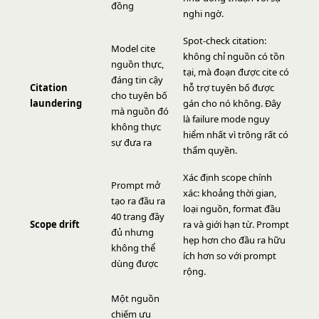
đồng
nghi ngờ.
Spot-check citation:
Model cite
không chỉ nguồn có tồn
nguồn thực,
tại, mà đoạn được cite có
đáng tin cậy
Citation
hỗ trợ tuyên bố được
cho tuyên bố
laundering
gán cho nó không. Đây
mà nguồn đó
là failure mode nguy
không thực
hiểm nhất vì trông rất có
sự đưa ra
thẩm quyền.
Xác định scope chính
Prompt mở
xác: khoảng thời gian,
tạo ra đầu ra
loại nguồn, format đầu
40 trang đầy
Scope drift
ra và giới hạn từ. Prompt
đủ nhưng
hẹp hơn cho đầu ra hữu
không thể
ích hơn so với prompt
dùng được
rộng.
Một nguồn
chiếm ưu