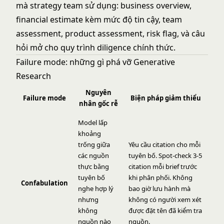
mà strategy team sử dụng: business overview,
financial estimate kèm mức độ tin cậy, team
assessment, product assessment, risk flag, và câu
hỏi mở cho quy trình diligence chính thức.
Failure mode: những gì phá vỡ Generative
Research
Nguyên
Failure mode
Biện pháp giảm thiểu
nhân gốc rễ
Model lấp
khoảng
trống giữa
Yêu cầu citation cho mỗi
các nguồn
tuyên bố. Spot-check 3-5
thực bằng
citation mỗi brief trước
tuyên bố
khi phân phối. Không
Confabulation
nghe hợp lý
bao giờ lưu hành mà
nhưng
không có người xem xét
không
được đặt tên đã kiểm tra
nguồn nào
nguồn.