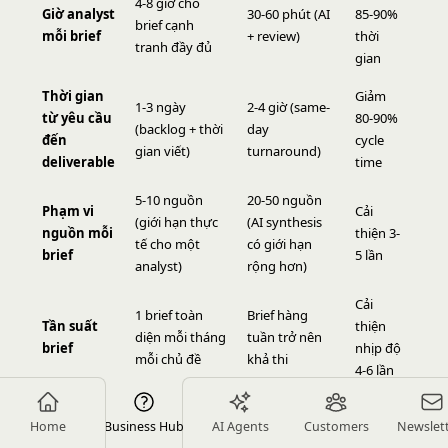
4-8 giờ cho
Giờ analyst
30-60 phút (AI
85-90%
brief cạnh
mỗi brief
+ review)
thời
tranh đầy đủ
gian
Thời gian
Giảm
1-3 ngày
2-4 giờ (same-
từ yêu cầu
80-90%
(backlog + thời
day
đến
cycle
gian viết)
turnaround)
deliverable
time
5-10 nguồn
20-50 nguồn
Phạm vi
Cải
(giới hạn thực
(AI synthesis
nguồn mỗi
thiện 3-
tế cho một
có giới hạn
brief
5 lần
analyst)
rộng hơn)
Cải
1 brief toàn
Brief hàng
Tần suất
thiện
diện mỗi tháng
tuần trở nên
brief
nhịp độ
mỗi chủ đề
khả thi
4-6 lần
Tỷ lệ hoàn
40-60% cuộc
85-95% với
Cải
Home
Business Hub
AI Agents
Customers
Newslet
thành pre-
gọi sales có bất
việc tạo
thiện