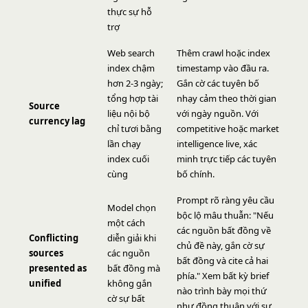
thực sự hỗ
trợ
Web search
Thêm crawl hoặc index
index chậm
timestamp vào đầu ra.
hơn 2-3 ngày;
Gắn cờ các tuyên bố
tổng hợp tài
nhạy cảm theo thời gian
Source
liệu nội bộ
với ngày nguồn. Với
currency lag
chỉ tươi bằng
competitive hoặc market
lần chạy
intelligence live, xác
index cuối
minh trực tiếp các tuyên
cùng
bố chính.
Prompt rõ ràng yêu cầu
Model chọn
bộc lộ mâu thuẫn: "Nếu
một cách
các nguồn bất đồng về
Conflicting
diễn giải khi
chủ đề này, gắn cờ sự
sources
các nguồn
bất đồng và cite cả hai
presented as
bất đồng mà
phía." Xem bất kỳ brief
unified
không gắn
nào trình bày mọi thứ
cờ sự bất
như đồng thuận với sự