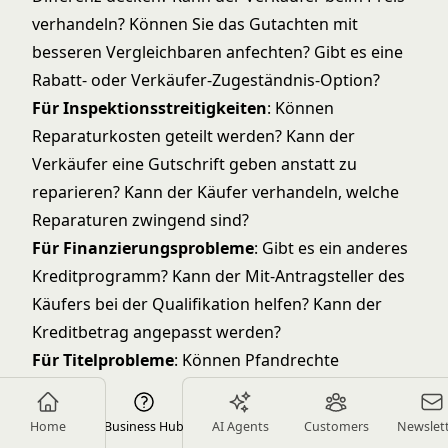
verhandeln? Können Sie das Gutachten mit
besseren Vergleichbaren anfechten? Gibt es eine
Rabatt- oder Verkäufer-Zugeständnis-Option?
Für Inspektionsstreitigkeiten
: Können
Reparaturkosten geteilt werden? Kann der
Verkäufer eine Gutschrift geben anstatt zu
reparieren? Kann der Käufer verhandeln, welche
Reparaturen zwingend sind?
Für Finanzierungsprobleme
: Gibt es ein anderes
Kreditprogramm? Kann der Mit-Antragsteller des
Käufers bei der Qualifikation helfen? Kann der
Kreditbetrag angepasst werden?
Für Titelprobleme
: Können Pfandrechte
ausgezahlt werden? Können Ansprüche gelöst
werden? Kann Versicherung für das Problem
Home
Business Hub
AI Agents
Customers
Newslet
erhalten werden?