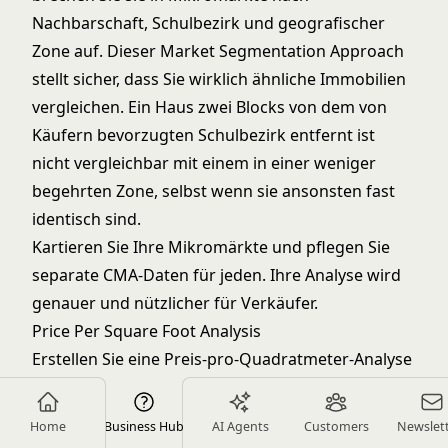
Nachbarschaft, Schulbezirk und geografischer
Zone auf. Dieser
Market Segmentation Approach
stellt sicher, dass Sie wirklich ähnliche Immobilien
vergleichen. Ein Haus zwei Blocks von dem von
Käufern bevorzugten Schulbezirk entfernt ist
nicht vergleichbar mit einem in einer weniger
begehrten Zone, selbst wenn sie ansonsten fast
identisch sind.
Kartieren Sie Ihre Mikromärkte und pflegen Sie
separate CMA-Daten für jeden. Ihre Analyse wird
genauer und nützlicher für Verkäufer.
Price Per Square Foot Analysis
Erstellen Sie eine Preis-pro-Quadratmeter-Analyse
nach Comparable und Zeitperiode. Zeigen Sie, wie
sich Preis pro Quadratmeter über die letzten
Home
Business Hub
AI Agents
Customers
Newslet
sechs Monate bewegt hat. Dies offenbart