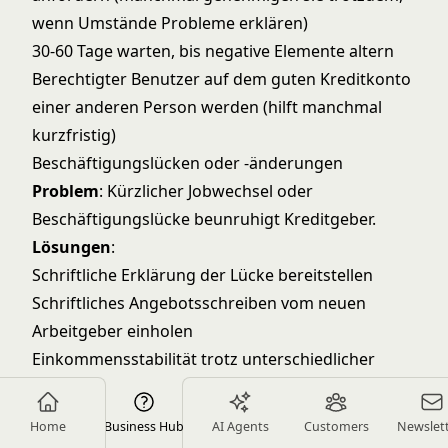
wenn Umstände Probleme erklären)
30-60 Tage warten, bis negative Elemente altern
Berechtigter Benutzer auf dem guten Kreditkonto
einer anderen Person werden (hilft manchmal
kurzfristig)
Beschäftigungslücken oder -änderungen
Problem
: Kürzlicher Jobwechsel oder
Beschäftigungslücke beunruhigt Kreditgeber.
Lösungen
:
Schriftliche Erklärung der Lücke bereitstellen
Schriftliches Angebotsschreiben vom neuen
Arbeitgeber einholen
Einkommensstabilität trotz unterschiedlicher
Arbeitgeber dokumentieren
Mitkreditnehmer mit stabiler Beschäftigung
Home
Business Hub
AI Agents
Customers
Newslet
verwenden