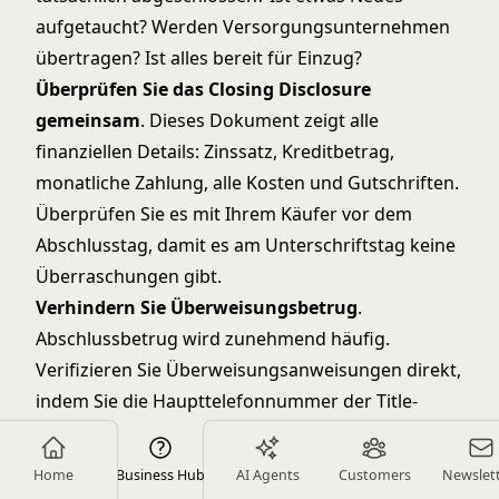
aufgetaucht? Werden Versorgungsunternehmen
übertragen? Ist alles bereit für Einzug?
Überprüfen Sie das Closing Disclosure
gemeinsam
. Dieses Dokument zeigt alle
finanziellen Details: Zinssatz, Kreditbetrag,
monatliche Zahlung, alle Kosten und Gutschriften.
Überprüfen Sie es mit Ihrem Käufer vor dem
Abschlusstag, damit es am Unterschriftstag keine
Überraschungen gibt.
Verhindern Sie Überweisungsbetrug
.
Abschlussbetrug wird zunehmend häufig.
Verifizieren Sie Überweisungsanweisungen direkt,
indem Sie die Haupttelefonnummer der Title-
Gesellschaft anrufen (nicht auf eine E-Mail
antworten). Lassen Sie Ihren Käufer dasselbe tun.
Home
Business Hub
AI Agents
Customers
Newslet
Vertrauen Sie nicht Überweisungsanweisungen,