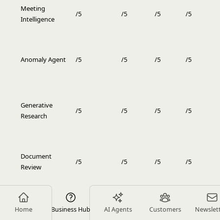
Meeting
/5
/5
/5
/5
Intelligence
Anomaly Agent
/5
/5
/5
/5
Generative
/5
/5
/5
/5
Research
Document
/5
/5
/5
/5
Review
Workflow
Home
Business Hub
AI Agents
Customers
Newslet
/5
/5
/5
/5
Copilot