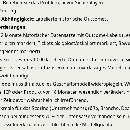
. Beheben Sie das Problem, bevor Sie deployen.
Routing
e Abhängigkeit
: Labelierte historische Outcomes.
orderungen
:
2 Monate historischer Datensätze mit Outcome-Labels (Lea
loren markiert, Tickets als gelöst/eskaliert markiert, Bew
abgelehnt markiert)
se mindestens 1.000 labelierte Outcomes für ein zuverlässi
ger Datensätze produzieren ein unzuverlässiges Modell, da
zeit benötigt.
iode muss Ihr aktuelles Geschäftsmodell widerspiegeln. We
s, ICP oder Produkt vor 18 Monaten wesentlich verändert ha
r Zeit davor wahrscheinlich irreführend.
kmale für das Scoring (Unternehmensgröße, Branche, Deal
sen bei mindestens 70 % der Datensätze vorhanden sein. 
hlüsselmerkmalen verschlechtern die Modellqualität.