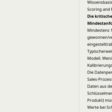
Wissensbasis
Scoring and 
Die kritisch
Mindestanf
Mindestens 1
gewonnen/ver
eingestellt/
Typischerwei
Modell. Weni
Kalibrierungs
Die Datenper
Sales-Prozes
Daten aus de
Schlüsselmer
Produkt) müs
Werte bei Sc