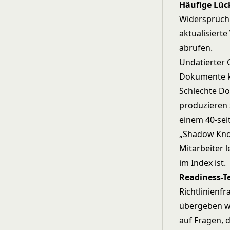
Häufige Lüc
Widersprüchl
aktualisiert
abrufen.
Undatierter 
Dokumente k
Schlechte Do
produzieren 
einem 40-sei
„Shadow Know
Mitarbeiter 
im Index ist.
Readiness-T
Richtlinienf
übergeben wü
auf Fragen, d