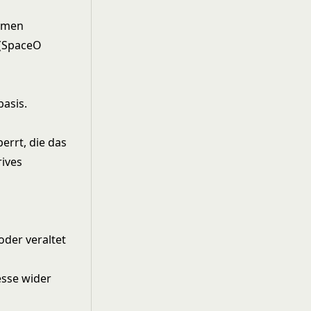
lemen
 (SpaceO
basis.
errt, die das
rives
oder veraltet
esse wider