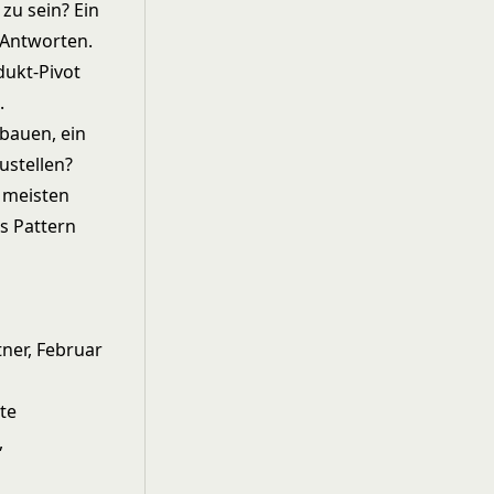
 zu sein? Ein
e Antworten.
dukt-Pivot
.
ubauen, ein
ustellen?
 meisten
es Pattern
tner, Februar
te
,