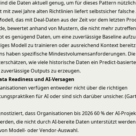
Sind die Daten aktuell genug, um für dieses Pattern nützlich
 mit zwei Jahre alten Richtlinien liefert selbstsicher falsch
Modell, das mit Deal-Daten aus der Zeit vor dem letzten Pro
rde, bewertet anhand von Mustern, die nicht mehr zutreffen
ibt es genügend Daten, um eine zuverlässige Baseline aufz
iges Modell zu trainieren oder ausreichend Kontext bereitz
rns haben spezifische Mindestvolumensanforderungen. Die
erschätzen, wie viele historische Daten ein Predict-basiert
 zuverlässige Outputs zu erzeugen.
Data Readiness und AI-Versagen
anisationen verfügen entweder nicht über die richtigen
ungspraktiken für AI oder sind sich darüber unsicher. (Gar
nostiziert, dass Organisationen bis 2026 60 % der AI-Projek
rden, die nicht durch AI-bereite Daten unterstützt werden
von Modell- oder Vendor-Auswahl.