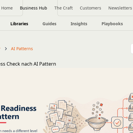
Home
Business Hub
The Craft
Customers
Newsletters
Libraries
Guides
Insights
Playbooks
y
AI Patterns
ss Check nach AI Pattern