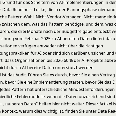
e Grund für das Scheitern von AI-Implementierungen in den
ne Data Readiness-Lücke, die in der Planungsphase niemand 
lsche Pattern-Wahl. Nicht Vendor-Versagen. Nicht mangeln
ke zwischen dem, was das Pattern benötigte, und dem, was 
waren, die drei Monate nach der Budgetfreigabe entdeckt w
rschung vom Februar 2025 zu
AI-bereiten Daten
liefert dazu
sationen verfügen entweder nicht über die richtigen
ungspraktiken für AI oder sind sich darüber unsicher, und
rt, dass Organisationen bis 2026 60 % der AI-Projekte abbr
nicht durch AI-bereite Daten unterstützt werden.
l ist das Audit. Führen Sie es durch, bevor Sie einen Vertrag
n, bevor Sie eine Implementierung starten, bevor Sie das 
Jedes Pattern hat unterschiedliche Mindestanforderungen
iedliche Fehlermodelle, wenn die Daten unzureichend sind
 „sauberen Daten" helfen hier nicht weiter. Dieser Artikel i
 Kontext, warum dies wichtig ist, finden Sie unter
Data Read