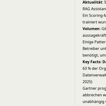
Aktualität
: 
RAG Assistant
Ein Scoring-
trainiert wu
Volumen
: G
aussagekräft
Einige Patte
Betreiber unt
benötigt, um
Key Facts: 
63 % der Org
Datenverwalt
2025)
Gartner prog
abbrechen we
unabhängig 