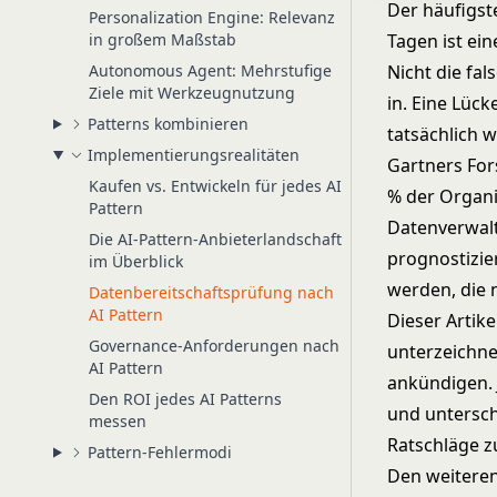
Der häufigst
Personalization Engine: Relevanz
in großem Maßstab
Tagen ist ei
Autonomous Agent: Mehrstufige
Nicht die fa
Ziele mit Werkzeugnutzung
in. Eine Lüc
Patterns kombinieren
tatsächlich 
Implementierungsrealitäten
Gartners Fo
Kaufen vs. Entwickeln für jedes AI
% der Organi
Pattern
Datenverwalt
Die AI-Pattern-Anbieterlandschaft
prognostizie
im Überblick
werden, die 
Datenbereitschaftsprüfung nach
AI Pattern
Dieser Artike
Governance-Anforderungen nach
unterzeichne
AI Pattern
ankündigen. 
Den ROI jedes AI Patterns
und untersch
messen
Ratschläge zu
Pattern-Fehlermodi
Den weiteren