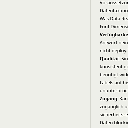
Voraussetzun
Datentaxono
Was Data Rea
Fünf Dimensi
Verfügbarke
Antwort nein
nicht deploy
Qualität
: Si
konsistent g
benötigt wid
Labels auf h
ununterbroc
Zugang
: Ka
zugänglich u
sicherheitsr
Daten blockie