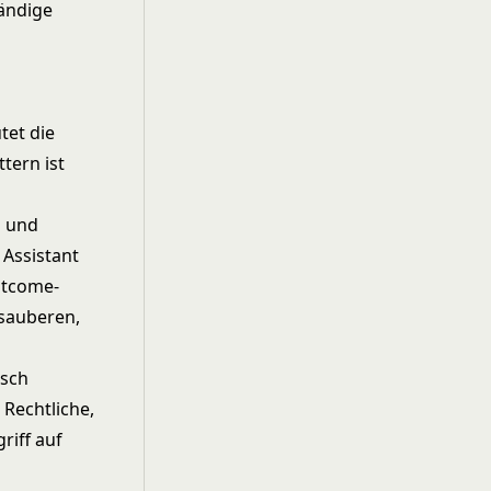
tändige
tet die
tern ist
g und
 Assistant
utcome-
 sauberen,
isch
 Rechtliche,
riff auf