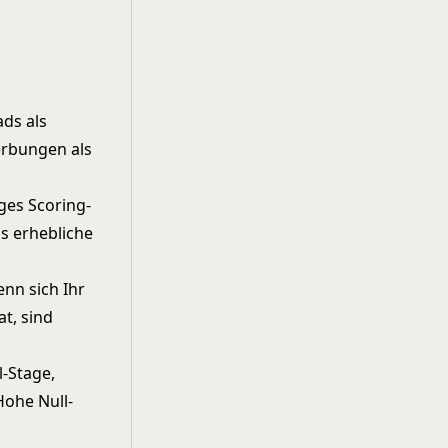
ds als
erbungen als
ges Scoring-
s erhebliche
nn sich Ihr
t, sind
-Stage,
Hohe Null-