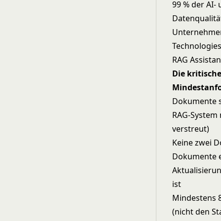
99 % der AI-
Datenqualit
Unternehmen 
Technologies
RAG Assistan
Die kritisch
Mindestanf
Dokumente si
RAG-System n
verstreut)
Keine zwei D
Dokumente en
Aktualisieru
ist
Mindestens 8
(nicht den S