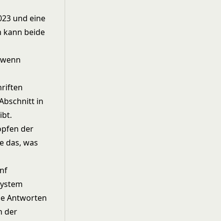
023 und eine
m kann beide
, wenn
riften
Abschnitt in
ibt.
öpfen der
ie das, was
ünf
System
ne Antworten
n der