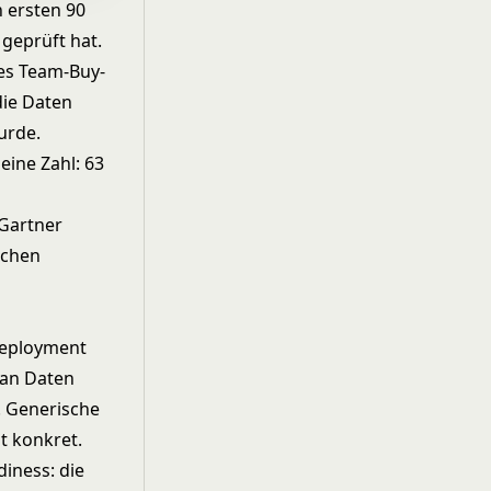
 ersten 90
geprüft hat.
des Team-Buy-
die Daten
urde.
 eine Zahl: 63
 Gartner
echen
Deployment
 an Daten
. Generische
st konkret.
iness: die