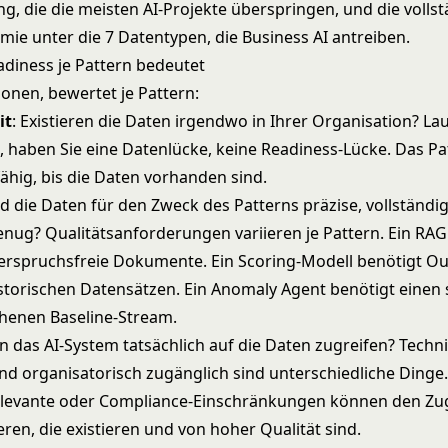
g, die die meisten AI-Projekte überspringen
, und die volls
mie unter
die 7 Datentypen, die Business AI antreiben
.
diness je Pattern bedeutet
onen, bewertet je Pattern:
it
: Existieren die Daten irgendwo in Ihrer Organisation? Lau
, haben Sie eine Datenlücke, keine Readiness-Lücke. Das Pat
fähig, bis die Daten vorhanden sind.
nd die Daten für den Zweck des Patterns präzise, vollständi
enug? Qualitätsanforderungen variieren je Pattern. Ein RAG
erspruchsfreie Dokumente. Ein Scoring-Modell benötigt O
istorischen Datensätzen. Ein Anomaly Agent benötigt einen
henen Baseline-Stream.
nn das AI-System tatsächlich auf die Daten zugreifen? Techn
nd organisatorisch zugänglich sind unterschiedliche Dinge.
elevante oder Compliance-Einschränkungen können den Zug
ren, die existieren und von hoher Qualität sind.