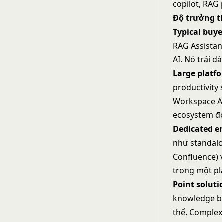
copilot, RAG
Độ trưởng 
Typical buye
RAG Assistan
AI. Nó trải d
Large platf
productivity 
Workspace AI
ecosystem đó.
Dedicated en
như standalo
Confluence) v
trong một pl
Point soluti
knowledge ba
thể. Complex