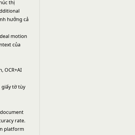
húc thị
dditional
 ảnh hưởng cả
 deal motion
ntext của
on, OCR+AI
 giấy tờ tùy
l document
curacy rate.
n platform