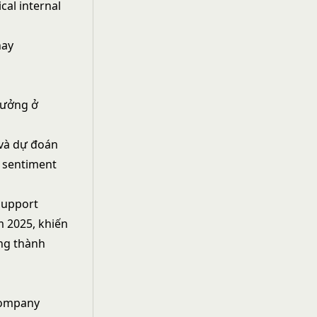
cal internal
hay
rưởng ở
 và dự đoán
m sentiment
support
m 2025, khiến
ng thành
 company