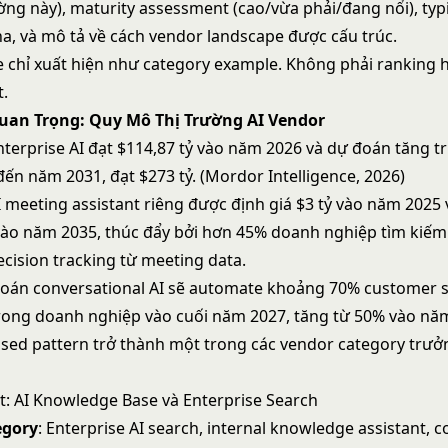
ờng này), maturity assessment (cao/vừa phải/đang nổi), typi
a, và mô tả về cách vendor landscape được cấu trúc.
chỉ xuất hiện như category example. Không phải ranking 
.
uan Trọng: Quy Mô Thị Trường AI Vendor
nterprise AI đạt $114,87 tỷ vào năm 2026 và dự đoán tăng t
ến năm 2031, đạt $273 tỷ. (Mordor Intelligence, 2026)
I meeting assistant riêng được định giá $3 tỷ vào năm 2025
 vào năm 2035, thúc đẩy bởi hơn 45% doanh nghiệp tìm kiế
ecision tracking từ meeting data.
oán conversational AI sẽ automate khoảng 70% customer 
trong doanh nghiệp vào cuối năm 2027, tăng từ 50% vào nă
sed pattern trở thành một trong các vendor category trưở
t: AI Knowledge Base và Enterprise Search
egory
: Enterprise AI search, internal knowledge assistant,