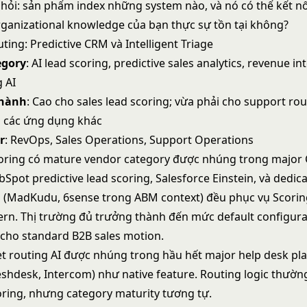
 hỏi: sản phẩm index những system nào, và nó có thể kết nối
ganizational knowledge của bạn thực sự tồn tại không?
ting: Predictive CRM và Intelligent Triage
egory
: AI lead scoring, predictive sales analytics, revenue int
g AI
thành
: Cao cho sales lead scoring; vừa phải cho support rou
à các ứng dụng khác
r
: RevOps, Sales Operations, Support Operations
coring có mature vendor category được nhúng trong major
bSpot predictive lead scoring, Salesforce Einstein, và dedi
ol (MadKudu, 6sense trong ABM context) đều phục vụ
Scorin
ern
. Thị trường đủ trưởng thành đến mức default configura
t cho standard B2B sales motion.
et routing AI được nhúng trong hầu hết major help desk pl
eshdesk, Intercom) như native feature. Routing logic thườn
oring, nhưng category maturity tương tự.