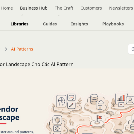
Home
Business Hub
The Craft
Customers
Newsletters
Libraries
Guides
Insights
Playbooks
y
AI Patterns
r Landscape Cho Các AI Pattern