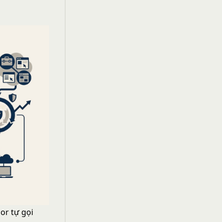
or tự gọi