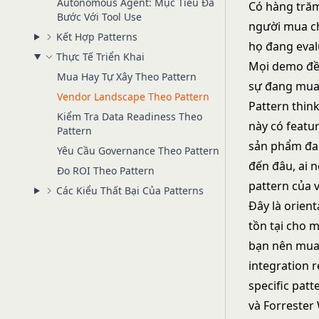
Autonomous Agent: Mục Tiêu Đa
Có hàng trăm
Bước Với Tool Use
người mua ch
Kết Hợp Patterns
họ đang eval
Thực Tế Triển Khai
Mọi demo đều
Mua Hay Tự Xây Theo Pattern
sự đang mua
Vendor Landscape Theo Pattern
Pattern thin
Kiểm Tra Data Readiness Theo
này có featur
Pattern
sản phẩm đan
Yêu Cầu Governance Theo Pattern
đến đâu, ai 
Đo ROI Theo Pattern
pattern của 
Các Kiểu Thất Bại Của Patterns
Đây là orien
tồn tại cho 
bạn nên mua 
integration 
specific patt
và
Forrester 