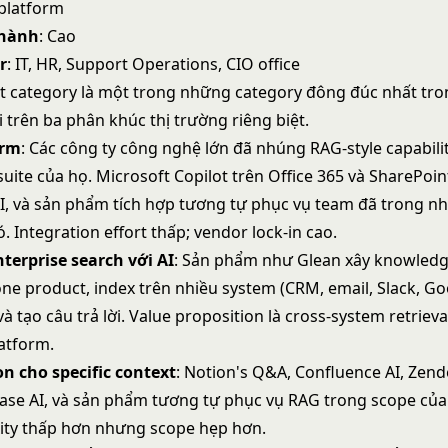
 platform
thành
: Cao
r
: IT, HR, Support Operations, CIO office
t category là một trong những category đông đúc nhất tro
ài trên ba phân khúc thị trường riêng biệt.
orm
: Các công ty công nghệ lớn đã nhúng RAG-style capabili
suite của họ. Microsoft Copilot trên Office 365 và SharePoi
, và sản phẩm tích hợp tương tự phục vụ team đã trong n
 Integration effort thấp; vendor lock-in cao.
terprise search với AI
: Sản phẩm như Glean xây knowledge
ne product, index trên nhiều system (CRM, email, Slack, Go
à tạo câu trả lời. Value proposition là cross-system retrieva
atform.
on cho specific context
: Notion's Q&A, Confluence AI, Zen
se AI, và sản phẩm tương tự phục vụ RAG trong scope của
ity thấp hơn nhưng scope hẹp hơn.