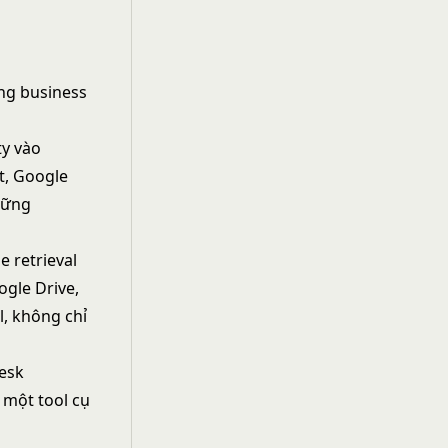
ng business
ty vào
nt, Google
hững
 retrieval
ogle Drive,
l, không chỉ
desk
 một tool cụ