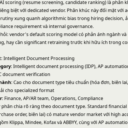
AI scoring (resume screening, candidate ranking) là phân k
iêng biệt với dedicated vendor. Phân khúc này đối mặt với a
crutiny xung quanh algorithmic bias trong hiring decision,
iance requirement và internal governance.
, hỏi: vendor's default scoring model có phản ánh ngành và
, hay cần significant retraining trước khi hữu ích trong co
ct: Intelligent Document Processing
egory
: Intelligent document processing (IDP), AP automati
C document verification
thành
: Cao cho document type tiêu chuẩn (hóa đơn, biên lai,
hải cho specialized format
r
: Finance, AP/AR team, Operations, Compliance
 phân chia rõ ràng theo document type. Standard financia
rchase order, biên lai) có mature vendor market với high ac
ồm Klippa, Mindee, Kofax và ABBYY, cùng với AP automatio