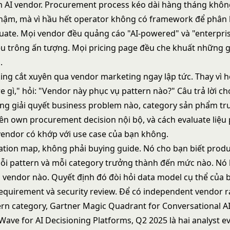
 AI vendor. Procurement process kéo dài hàng tháng không
ậm, mà vì hầu hết operator không có framework để phân 
uate. Mọi vendor đều quảng cáo "AI-powered" và "enterpris
 trông ấn tượng. Mọi pricing page đều che khuất những g
.
king cắt xuyên qua vendor marketing ngay lập tức. Thay vì 
e gì," hỏi: "Vendor này phục vụ pattern nào?" Câu trả lời ch
g giải quyết business problem nào, category sản phẩm t
nên own procurement decision nội bộ, và cách evaluate liệu
vendor có khớp với use case của bạn không.
tation map, không phải buying guide. Nó cho bạn biết prod
mỗi pattern và mỗi category trưởng thành đến mức nào. Nó
vendor nào. Quyết định đó đòi hỏi data model cụ thể của 
requirement và security review. Để có independent vendor 
ern category,
Gartner Magic Quadrant for Conversational A
Wave for AI Decisioning Platforms, Q2 2025
là hai analyst e