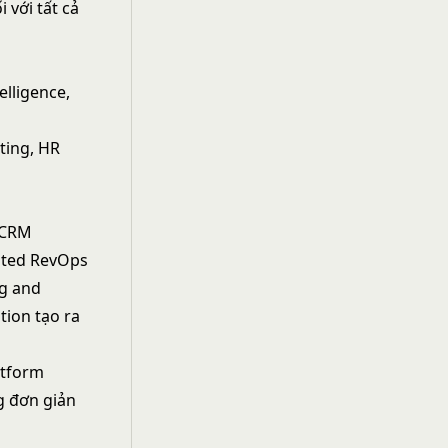
 với tất cả
elligence,
ting, HR
 CRM
cated RevOps
g and
tion tạo ra
atform
g đơn giản