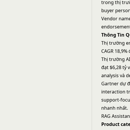
trong thị trư
buyer person
Vendor name 
endorsement
Thông Tin Q
Thị trường e
CAGR 18,9% đ
Thị trường A
đạt $6,28 tỷ
analysis và d
Gartner dự đ
interaction 
support-focu
nhanh nhất.
RAG Assistan
Product cat