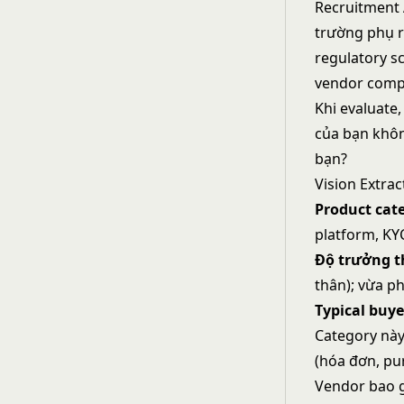
Recruitment 
trường phụ r
regulatory s
vendor compl
Khi evaluate
của bạn không
bạn?
Vision Extra
Product cat
platform, KY
Độ trưởng 
thân); vừa p
Typical buye
Category này
(hóa đơn, pu
Vendor bao g