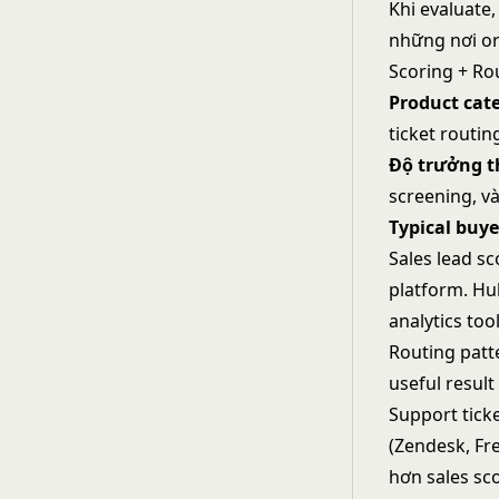
Khi evaluate,
những nơi or
Scoring + Rou
Product cat
ticket routin
Độ trưởng 
screening, v
Typical buye
Sales lead s
platform. Hu
analytics to
Routing patt
useful resul
Support tick
(Zendesk, Fr
hơn sales sc