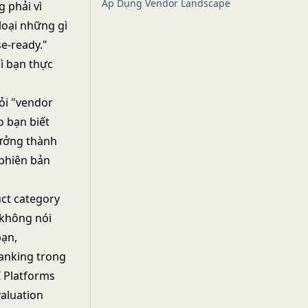
Áp Dụng Vendor Landscape
 phải vì
loại những gì
e-ready."
ì bạn thực
hỏi "vendor
o bạn biết
rưởng thành
 phiên bản
uct category
 không nói
bạn,
ranking trong
I Platforms
valuation