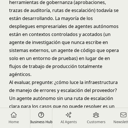
herramientas de gobernanza (aprobaciones,
trazas de auditoría, rutas de escalación) todavía se
están desarrollando. La mayoría de los
despliegues empresariales de agentes autónomos
están en contextos controlados y acotados (un
agente de investigación que nunca escribe en
sistemas externos, un agente de código que opera
solo en un entorno de pruebas) en lugar de en
flujos de trabajo de producción totalmente
agénticos.
Al evaluar, pregunte: ¿cómo luce la infraestructura
de manejo de errores y escalación del proveedor?
Un agente autónomo sin una ruta de escalación
clara para los casos que no puede resolver es un
riesgo de auditoría, no una herramienta de
productividad.
Home
Business Hub
AI Agents
Customers
Newslet