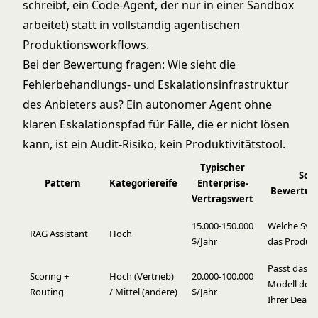
schreibt, ein Code-Agent, der nur in einer Sandbox
arbeitet) statt in vollständig agentischen
Produktionsworkflows.
Bei der Bewertung fragen: Wie sieht die
Fehlerbehandlungs- und Eskalationsinfrastruktur
des Anbieters aus? Ein autonomer Agent ohne
klaren Eskalationspfad für Fälle, die er nicht lösen
kann, ist ein Audit-Risiko, kein Produktivitätstool.
Typischer
Schl
Pattern
Kategoriereife
Enterprise-
Bewertun
Vertragswert
15.000-150.000
Welche Syst
RAG Assistant
Hoch
$/Jahr
das Produk
Passt das S
Scoring +
Hoch (Vertrieb)
20.000-100.000
Modell des 
Routing
/ Mittel (andere)
$/Jahr
Ihrer Deal