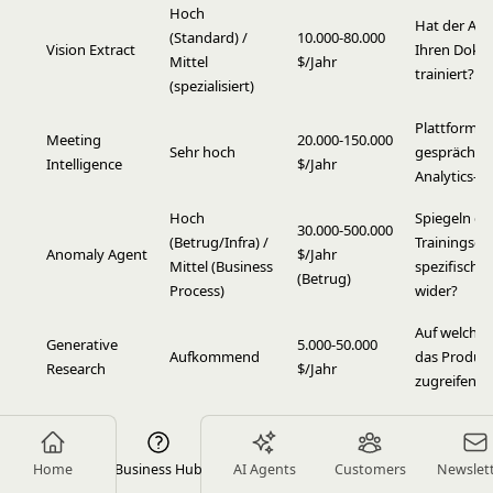
Hoch
Hat der Anb
(Standard) /
10.000-80.000
Vision Extract
Ihren Doku
Mittel
$/Jahr
trainiert?
(spezialisiert)
Plattformnat
Meeting
20.000-150.000
Sehr hoch
gesprächsü
Intelligence
$/Jahr
Analytics-Ti
Hoch
Spiegeln di
30.000-500.000
(Betrug/Infra) /
Trainingsda
Anomaly Agent
$/Jahr
Mittel (Business
spezifische
(Betrug)
Process)
wider?
Auf welche 
Generative
5.000-50.000
Aufkommend
das Produkt
Research
$/Jahr
zugreifen?
Hoch (Verträge)
Genauigkei
Document
20.000-200.000
/ Aufkommend
auf Ihren
Review
$/Jahr
Home
Business Hub
AI Agents
Customers
Newslet
(Domänen)
Dokumentt