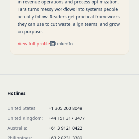
in revenue operations and process optimization,
Tara turns messy workflows into systems people
actually follow. Readers get practical frameworks
they can use to cut waste, align teams, and grow
on purpose.
View full profile
LinkedIn
Hotlines
United States:
+1 305 200 8048
United Kingdom:
+44 151 317 3477
Australia:
+61 3 9121 0422
Philippines:
+63 2 8231 3389