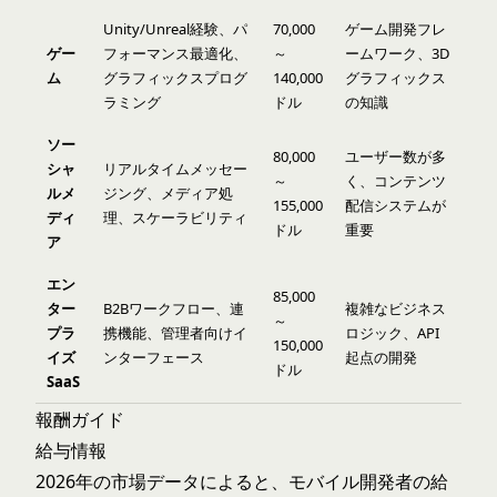
Unity/Unreal経験、パ
70,000
ゲーム開発フレ
ゲー
フォーマンス最適化、
～
ームワーク、3D
ム
グラフィックスプログ
140,000
グラフィックス
ラミング
ドル
の知識
ソー
80,000
ユーザー数が多
シャ
リアルタイムメッセー
～
く、コンテンツ
ルメ
ジング、メディア処
155,000
配信システムが
ディ
理、スケーラビリティ
ドル
重要
ア
エン
85,000
ター
B2Bワークフロー、連
複雑なビジネス
～
プラ
携機能、管理者向けイ
ロジック、API
150,000
イズ
ンターフェース
起点の開発
ドル
SaaS
報酬ガイド
給与情報
2026年の市場データによると、モバイル開発者の給