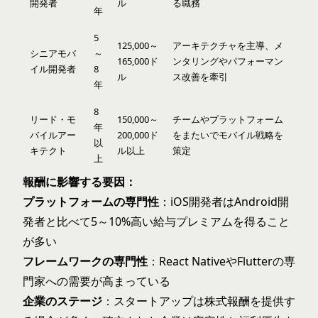
開発者
ル
る職務
年
5
125,000～
アーキテクチャを主導、メ
シニアモバ
～
165,000ド
ンタリングやパフォーマン
イル開発者
8
ル
ス改善を牽引
年
8
リード・モ
150,000～
チームやプラットフォーム
年
バイルアー
200,000ド
をまたいでモバイル戦略を
以
キテクト
ル以上
策定
上
報酬に影響する要因：
プラットフォームの専門性
：iOS開発者はAndroid開
発者と比べて5～10%高い給与プレミアムを得ること
が多い
フレームワークの専門性
：React NativeやFlutterの専
門家への需要が高まっている
企業のステージ
：スタートアップは株式報酬を提供す