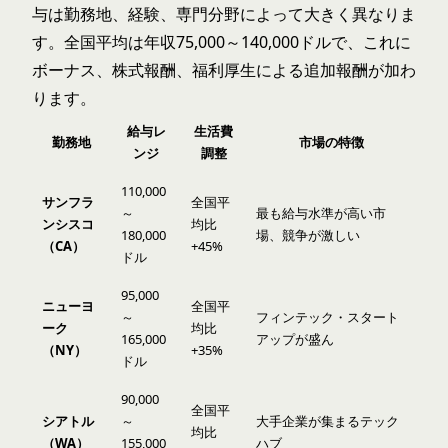
与は勤務地、経験、専門分野によって大きく異なりま
す。全国平均は年収75,000～140,000ドルで、これに
ボーナス、株式報酬、福利厚生による追加報酬が加わ
ります。
給与レ
生活費
勤務地
市場の特徴
ンジ
調整
110,000
サンフラ
全国平
～
最も給与水準が高い市
ンシスコ
均比
180,000
場、競争が激しい
（CA）
+45%
ドル
95,000
ニューヨ
全国平
～
フィンテック・スタート
ーク
均比
165,000
アップが盛ん
（NY）
+35%
ドル
90,000
全国平
シアトル
～
大手企業が集まるテック
均比
（WA）
155,000
ハブ