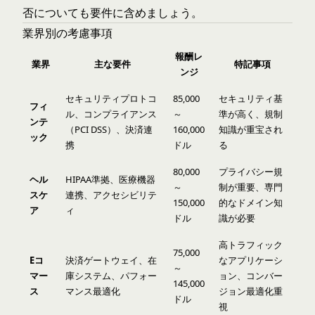
否についても要件に含めましょう。
業界別の考慮事項
報酬レ
業界
主な要件
特記事項
ンジ
セキュリティプロトコ
85,000
セキュリティ基
フィ
ル、コンプライアンス
～
準が高く、規制
ンテ
（PCI DSS）、決済連
160,000
知識が重宝され
ック
携
ドル
る
80,000
プライバシー規
ヘル
HIPAA準拠、医療機器
～
制が重要、専門
スケ
連携、アクセシビリテ
150,000
的なドメイン知
ア
ィ
ドル
識が必要
高トラフィック
75,000
Eコ
決済ゲートウェイ、在
なアプリケーシ
～
マー
庫システム、パフォー
ョン、コンバー
145,000
ス
マンス最適化
ジョン最適化重
ドル
視