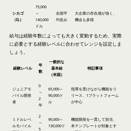
75,000
シカゴ
～
全国平
大企業の存在感が強く、
（IL）
140,000
均並み
機会も多様
ドル
給与は経験年数によっても大きく変動するため、実際
に必要とする経験レベルに合わせてレンジを設定しま
しょう。
一般的な
年
経験レベル
基本給
特記事項
数
（米国）
0
ジュニアモ
65,000～
指導を受けながら機能をリ
～
バイル開発
90,000ド
リース、1プラットフォーム
2
者
ル
が中心
年
2
ミドルレベ
90,000～
機能開発を一貫して担当、
～
ルモバイル
130,000ド
本テンプレートが対象とす
5