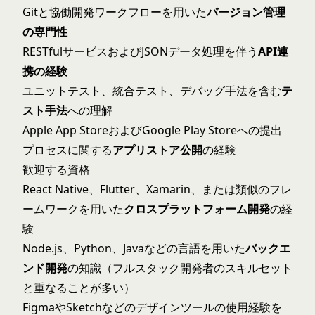
Gitと協働開発ワークフローを用いた
バージョン管理
の専門性
RESTfulサービスおよびJSONデータ処理を伴う
API連
携の経験
ユニットテスト、統合テスト、デバッグ手法を含む
テ
スト手法
への理解
Apple App StoreおよびGoogle Play Storeへの提出
プロセスに関する
アプリストア公開
の経験
歓迎する資格
React Native、Flutter、Xamarin、または類似のフレ
ームワークを用いた
クロスプラットフォーム開発
の経
験
Node.js、Python、Javaなどの言語を用いた
バックエ
ンド開発
の知識（
フルスタック開発者
のスキルセット
と重なることが多い）
FigmaやSketchなどのデザインツールの使用経験を