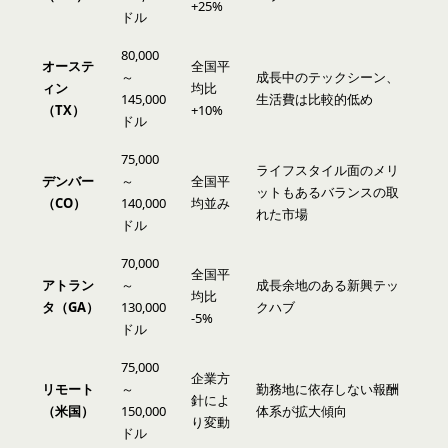
+25%
ドル
80,000
オーステ
全国平
～
成長中のテックシーン、
ィン
均比
145,000
生活費は比較的低め
（TX）
+10%
ドル
75,000
ライフスタイル面のメリ
デンバー
～
全国平
ットもあるバランスの取
（CO）
140,000
均並み
れた市場
ドル
70,000
全国平
アトラン
～
成長余地のある新興テッ
均比
タ（GA）
130,000
クハブ
-5%
ドル
75,000
企業方
リモート
～
勤務地に依存しない報酬
針によ
（米国）
150,000
体系が拡大傾向
り変動
ドル