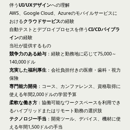
伴う
UI/UXデザイン
への理解
AWS、Google Cloud、Azureのモバイルサービスに
おける
クラウドサービス
の経験
自動テストとデプロイプロセスを伴う
CI/CDパイプラ
イン
の経験
当社が提供するもの
競争力のある給与
：経験と勤務地に応じて75,000～
140,000ドル
充実した福利厚生
：会社負担付きの医療・歯科・視力
保険
専門能力開発
：コース、カンファレンス、資格取得に
使える年間2,000ドルの学習予算
柔軟な働き方
：協働可能なワークスペースを利用でき
るハイブリッドまたはリモート勤務の選択肢
テクノロジー手当
：開発ツール、デバイス、機材に使
える年間1,500ドルの手当