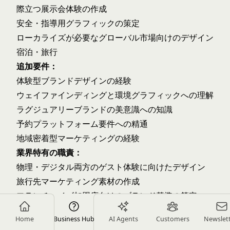
際立つ展示会体験の作成
安全・指導用グラフィックの策定
ローカライズが必要なグローバル市場向けのデザイン
宿泊・旅行
追加要件：
体験型ブランドデザインの経験
ウェイファインディングと環境グラフィックへの理解
ラグジュアリーブランドの美意識への知識
予約プラットフォーム要件への精通
地域密着型マーケティングの経験
業界特有の職責：
物理・デジタル両方のゲスト体験に向けたデザイン
旅行先マーケティング素材の作成
フランチャイズ加盟店向けのブランド基準の策定
季節・プロモーションキャンペーンのデザイン
Home
Business Hub
AI Agents
Customers
Newslet
政府・公共部門