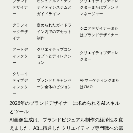
ブランド
ビジュアルアイデン
クリエイティブディレ
デザイナ
ティティシステムと
クターまたはブランド
ー
ガイドライン
マネージャー
グラフィ
定められたガイドラ
シニアデザイナーまた
ックデザ
イン内でのアセット
はブランドデザイナー
イナー
制作
アートデ
クリエイティブコン
クリエイティブディレ
ィレクタ
セプトとディレクシ
クター
ー
ョン
クリエイ
ティブデ
ブランドとキャンペ
VPマーケティングまた
ィレクタ
ーン全体のビジョン
はCMO
ー
2026年のブランドデザイナーに求められるAIスキル
とツール
AI画像生成は、ブランドビジュアル制作の経済性を変
えました。AIに精通したクリエイティブ専門職への需