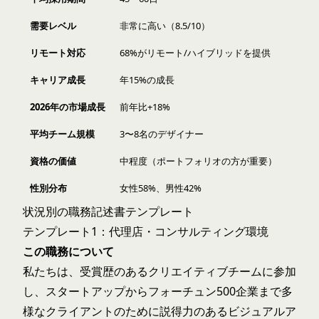
需要レベル
非常に高い（8.5/10）
リモート対応
68%がリモート/ハイブリッドを提供
キャリア成長
年15%の成長
2026年の市場成長
前年比+18%
平均チーム規模
3〜8名のデザイナー
資格の価値
中程度（ポートフォリオの方が重要）
性別分布
女性58%、男性42%
状況別の職務記述書テンプレート
テンプレート1：代理店・コンサルティング環境
この職務について
私たちは、受賞歴のあるクリエイティブチームに参加
し、スタートアップからフォーチュン500企業まで多
様なクライアントのために説得力のあるビジュアルア