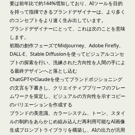
要は前年比で約144%増加しており、AIツールを目的
を持って指揮できるブランドデザイナーは、より多く
のコンセプトをより速く生み出しています。
ブランドデザイナーにとって、これは次のことを意味
します。
初期の創作フェーズでMidjourney、Adobe Firefly、
DALL-E、Stable Diffusionを使ってビジュアルコンセ
プトの探索を行い、洗練された方向性を人間の手によ
る最終デザインへと落とし込む
ChatGPTやClaudeを使ってブランドポジショニング
の文言を下書きし、クリエイティブブリーフのフレー
ムワークを策定し、ビジュアルの方向性を示すコピー
のバリエーションを作成する
ブランドの美意識、カラーシステム、トーン、スタイ
ルの制約をあらかじめ組み込んだ再利用可能なAI画像
生成プロンプトライブラリを構築し、AIの出力が汎用