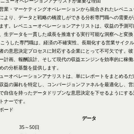
レベニューオペレーションアナリストが重要な理由
営業・マーケティングオペレーションから統合されたレベニュ
により、データと戦略の橋渡しができる分析専門職への需要が
ます。レベニューオペレーションアナリストは、収益の予測可
、生データを一貫した成長を推進する実行可能な洞察へと変換
在、こうした専門職は、経済の不確実性、長期化する営業サイク
者の意思決定プロセスに対応する企業にとって不可欠です。彼
ー計画、報酬設計、そして現代の収益エンジンを効率的に稼働
めの分析基盤を提供します。
ューオペレーションアナリストは、単にレポートをまとめるだ
収益の漏れを特定し、コンバージョンファネルを最適化し、営
で自信を持ったデータドリブンな意思決定を下せるようにする
トナーです。
ボード
データ
35～50日