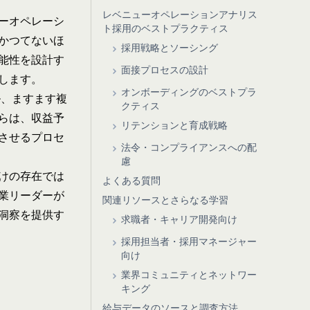
レベニューオペレーションアナリス
ーオペレーシ
ト採用のベストプラクティス
かつてないほ
採用戦略とソーシング
能性を設計す
面接プロセスの設計
します。
オンボーディングのベストプラ
ル、ますます複
クティス
らは、収益予
リテンションと育成戦略
させるプロセ
法令・コンプライアンスへの配
慮
けの存在では
よくある質問
業リーダーが
関連リソースとさらなる学習
洞察を提供す
求職者・キャリア開発向け
採用担当者・採用マネージャー
向け
業界コミュニティとネットワー
キング
給与データのソースと調査方法