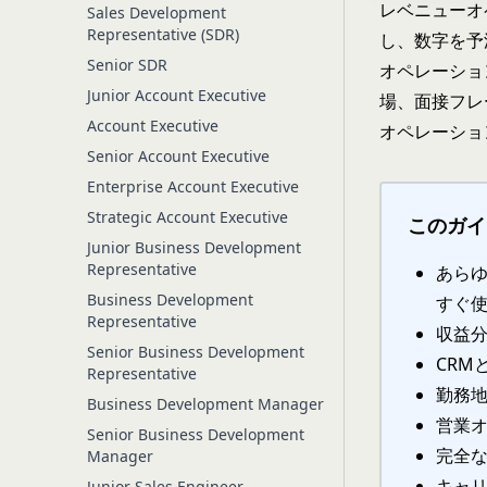
レベニューオ
Sales Development
Representative (SDR)
し、数字を予
Senior SDR
オペレーショ
Junior Account Executive
場、面接フレ
Account Executive
オペレーショ
Senior Account Executive
Enterprise Account Executive
Strategic Account Executive
このガイ
Junior Business Development
Representative
あらゆ
Business Development
すぐ
Representative
収益
Senior Business Development
CRM
Representative
勤務地
Business Development Manager
営業オ
Senior Business Development
完全
Manager
キャ
Junior Sales Engineer