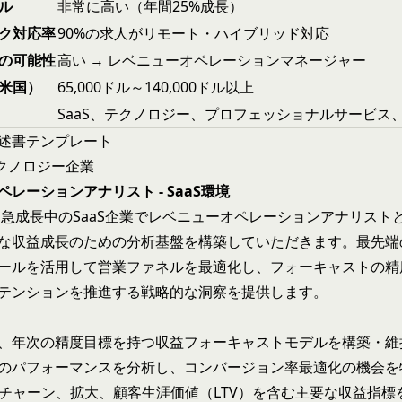
ル
非常に高い（年間25%成長）
ク対応率
90%の求人がリモート・ハイブリッド対応
の可能性
高い → レベニューオペレーションマネージャー
米国）
65,000ドル～140,000ドル以上
SaaS、テクノロジー、プロフェッショナルサービス
述書テンプレート
・テクノロジー企業
レーションアナリスト - SaaS環境
急成長中のSaaS企業でレベニューオペレーションアナリスト
な収益成長のための分析基盤を構築していただきます。最先端
ールを活用して営業ファネルを最適化し、フォーキャストの精
テンションを推進する戦略的な洞察を提供します。
、年次の精度目標を持つ収益フォーキャストモデルを構築・維
のパフォーマンスを分析し、コンバージョン率最適化の機会を
R、チャーン、拡大、顧客生涯価値（LTV）を含む主要な収益指