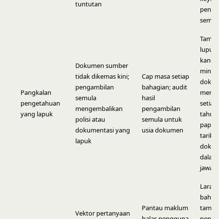
tuntutan
penga
semul
Tamba
luput
kandu
Dokumen sumber
minta 
tidak dikemas kini;
Cap masa setiap
doku
pengambilan
bahagian; audit
Pangkalan
meny
semula
hasil
pengetahuan
setiap
mengembalikan
pengambilan
yang lapuk
tahun;
polisi atau
semula untuk
papar
dokumentasi yang
usia dokumen
tarikh
lapuk
doku
dalam
jawap
Larask
bahag
Pantau maklum
tamb
Vektor pertanyaan
balas pengguna
penap