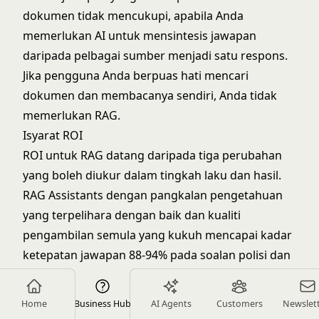
dokumen tidak mencukupi, apabila Anda
memerlukan AI untuk mensintesis jawapan
daripada pelbagai sumber menjadi satu respons.
Jika pengguna Anda berpuas hati mencari
dokumen dan membacanya sendiri, Anda tidak
memerlukan RAG.
Isyarat ROI
ROI untuk RAG datang daripada tiga perubahan
yang boleh diukur dalam tingkah laku dan hasil.
RAG Assistants dengan pangkalan pengetahuan
yang terpelihara dengan baik dan kualiti
pengambilan semula yang kukuh mencapai kadar
ketepatan jawapan 88-94% pada soalan polisi dan
dokumentasi, menurut penanda aras dalaman
daripada penempatan enterprise di syarikat
Home
Business Hub
AI Agents
Customers
Newslet
dengan 200-1,000 pekerja (Rework Analysis, 2026).