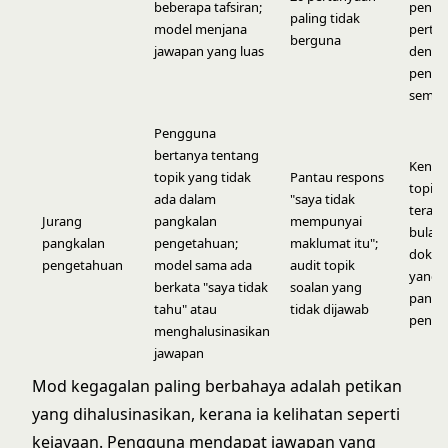
beberapa tafsiran;
penge
paling tidak
model menjana
perta
berguna
jawapan yang luas
denga
penuli
semul
Pengguna
bertanya tentang
Kenal 
topik yang tidak
Pantau respons
topik 
ada dalam
"saya tidak
terata
Jurang
pangkalan
mempunyai
bulan
pangkalan
pengetahuan;
maklumat itu";
dokum
pengetahuan
model sama ada
audit topik
yang h
berkata "saya tidak
soalan yang
pangk
tahu" atau
tidak dijawab
penge
menghalusinasikan
jawapan
Mod kegagalan paling berbahaya adalah petikan
yang dihalusinasikan, kerana ia kelihatan seperti
kejayaan. Pengguna mendapat jawapan yang