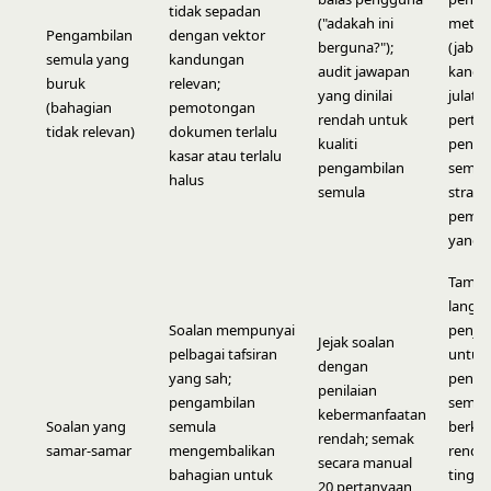
tidak sepadan
("adakah ini
metad
Pengambilan
dengan vektor
berguna?");
(jabata
semula yang
kandungan
audit jawapan
kandu
buruk
relevan;
yang dinilai
julat t
(bahagian
pemotongan
rendah untuk
perti
tidak relevan)
dokumen terlalu
kualiti
pengi
kasar atau terlalu
pengambilan
semul
halus
semula
strate
pemo
yang l
Tamb
langk
Soalan mempunyai
penjel
Jejak soalan
pelbagai tafsiran
untuk
dengan
yang sah;
penga
penilaian
pengambilan
semul
kebermanfaatan
Soalan yang
semula
berke
rendah; semak
samar-samar
mengembalikan
renda
secara manual
bahagian untuk
tingka
20 pertanyaan