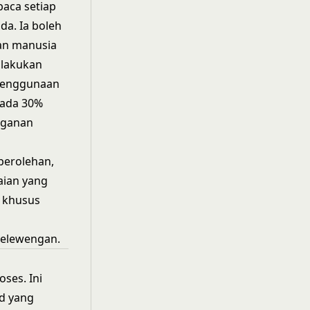
baca setiap
a. Ia boleh
ian manusia
ilakukan
penggunaan
pada 30%
gganan
perolehan,
aian yang
g khusus
elewengan.
ses. Ini
d yang