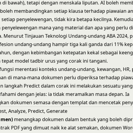
 di bawah), tetapi dengan menskala liputan. AI boleh mem
boleh membandingkan setiap klausa terhadap piawaian and
etiap penyelewengan, tidak kira betapa kecilnya. Kemud
penyelewengan mana yang material dan apa yang perlu d
a.
Menurut Tinjauan Teknologi Undang-undang ABA 2024
, 
fesion undang-undang hampir tiga kali ganda dari 11% ke
tahun, dengan kebimbangan ketepatan kekal sebagai keen
 tepat model tadbir urus yang corak ini tangani.
rfungsi merentasi konteks undang-undang, kewangan, HR, 
an di mana-mana dokumen perlu diperiksa terhadap piaw
an langkah Predict dalam corak ini melakukan sesuatu yan
ifahami dengan jelas: ia tidak meramalkan masa depan. Ia
an dokumen semasa dengan templat dan mencetak peny
st, Analyze, Predict, Generate
umen)
menangkap dokumen dalam bentuk yang boleh dipro
trak PDF yang dimuat naik ke alat semakan, dokumen Wor