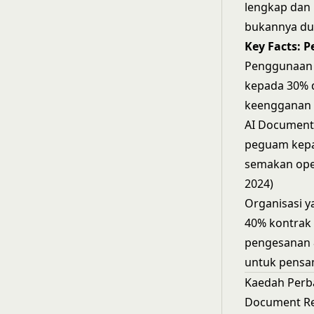
lengkap dan 
bukannya du
Key Facts: 
Penggunaan A
kepada 30% 
keengganan u
AI Document
peguam kepa
semakan ope
2024)
Organisasi 
40% kontrak 
pengesanan 8
untuk pensam
Kaedah Perb
Document Re