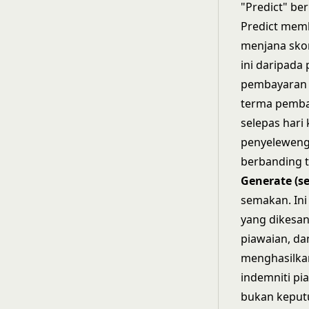
"Predict" be
Predict mem
menjana skor
ini daripada
pembayaran 
terma pemba
selepas hari
penyelewenga
berbanding t
Generate (se
semakan. Ini
yang dikesan
piawaian, da
menghasilkan
indemniti pi
bukan keput