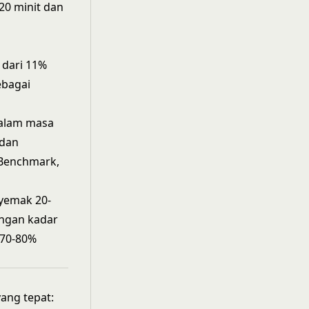
20 minit dan
 dari 11%
ebagai
dalam masa
 dan
 Benchmark,
yemak 20-
engan kadar
 70-80%
ang tepat: