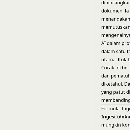
dibincangkan
dokumen. Ia 
menandakan s
memutuskan 
mengenainy
AI dalam pro
dalam satu 
utama. Itulah
Corak ini be
dan pematuh
diketahui. D
yang patut d
membandingk
Formula: Inge
Ingest (dok
mungkin kon