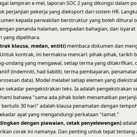
agai lampiran e-mel, laporan SOC 2 yang dikongsi dalam por
k perjanjian pekerja yang dieksport dari sistem HR. Langk
umen kepada perwakilan berstruktur yang boleh dihurai o
dengan penanda halaman, sempadan bahagian, dan isyarat
 yang dipelihara.
trak klausa, medan, entiti)
membaca dokumen dan menge
 Untuk kontrak, ini bermakna mencari: pihak-pihak, tarikh 
g-undang yang mengawal, setiap terma yang ditakrifkan, d
ntif (indemniti, had liabiliti, terma pembayaran, penamatan
prosesan data). Model melabel setiap elemen yang diekstr
ukan sekadar pengekstrakan teks. Ia adalah pengekstrakan s
ami bahawa "sama ada pihak boleh menamatkan perjanjia
 bertulis 30 hari" adalah klausa penamatan dengan tempoh
sekadar ayat yang mengandungi perkataan "tamat."
ndingkan dengan piawaian, cetak penyelewengan)
adala
kan corak ini namanya. Dan penting untuk tepat tentang