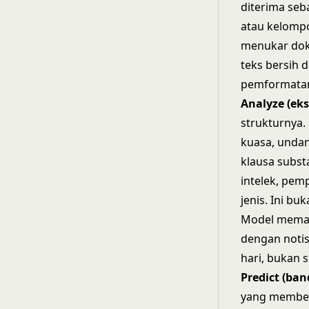
diterima seb
atau kelompo
menukar dok
teks bersih 
pemformatan
Analyze (eks
strukturnya.
kuasa, undan
klausa substa
intelek, pem
jenis. Ini b
Model memah
dengan notis
hari, bukan 
Predict (ba
yang memberi