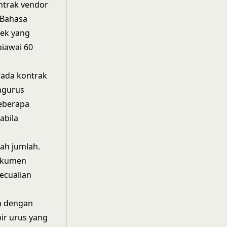
ntrak vendor
 Bahasa
lek yang
iawai 60
ada kontrak
ngurus
Beberapa
abila
ah jumlah.
dokumen
ecualian
n dengan
ir urus yang