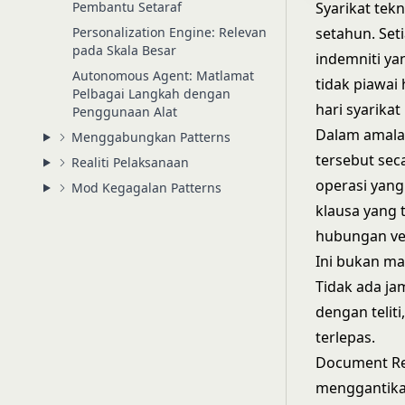
Pembantu Setaraf
Syarikat tek
Personalization Engine: Relevan
setahun. Set
pada Skala Besar
indemniti ya
Autonomous Agent: Matlamat
tidak piawai
Pelbagai Langkah dengan
hari syarika
Penggunaan Alat
Dalam amala
Menggabungkan Patterns
tersebut sec
Realiti Pelaksanaan
operasi yang
Mod Kegagalan Patterns
klausa yang 
hubungan ve
Ini bukan m
Tidak ada j
dengan telit
terlepas.
Document Re
menggantikan