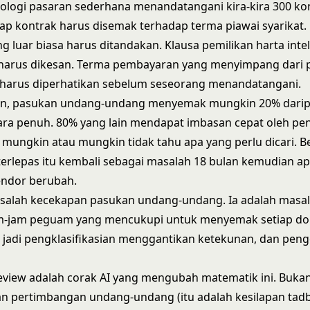
nologi pasaran sederhana menandatangani kira-kira 300 ko
iap kontrak harus disemak terhadap terma piawai syarikat.
ng luar biasa harus ditandakan. Klausa pemilikan harta inte
 harus dikesan. Terma pembayaran yang menyimpang dari p
t harus diperhatikan sebelum seseorang menandatangani.
n, pasukan undang-undang menyemak mungkin 20% darip
ara penuh. 80% yang lain mendapat imbasan cepat oleh pe
 mungkin atau mungkin tidak tahu apa yang perlu dicari. 
terlepas itu kembali sebagai masalah 18 bulan kemudian ap
ndor berubah.
asalah kecekapan pasukan undang-undang. Ia adalah masal
am-jam peguam yang mencukupi untuk menyemak setiap 
i, jadi pengklasifikasian menggantikan ketekunan, dan peng
view adalah corak AI yang mengubah matematik ini. Buka
 pertimbangan undang-undang (itu adalah kesilapan tadb