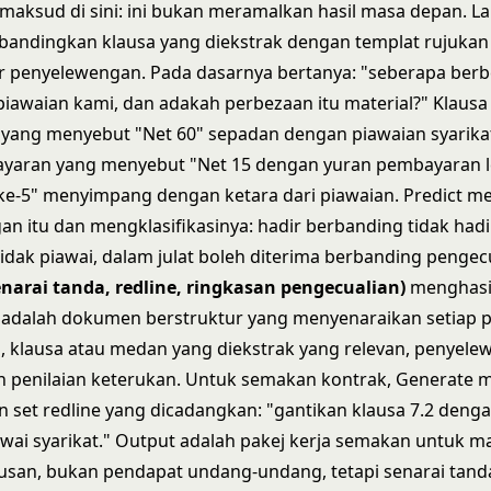
rmaksud di sini: ini bukan meramalkan hasil masa depan. L
bandingkan klausa yang diekstrak dengan templat rujukan
 penyelewengan. Pada dasarnya bertanya: "seberapa berb
 piawaian kami, dan adakah perbezaan itu material?" Klaus
yang menyebut "Net 60" sepadan dengan piawaian syarikat
yaran yang menyebut "Net 15 dengan yuran pembayaran 
 ke-5" menyimpang dengan ketara dari piawaian. Predict m
n itu dan mengklasifikasinya: hadir berbanding tidak hadir
idak piawai, dalam julat boleh diterima berbanding pengec
narai tanda, redline, ringkasan pengecualian)
menghasi
 adalah dokumen berstruktur yang menyenaraikan setiap 
, klausa atau medan yang diekstrak yang relevan, penyele
n penilaian keterukan. Untuk semakan kontrak, Generate 
 set redline yang dicadangkan: "gantikan klausa 7.2 deng
awai syarikat." Output adalah pakej kerja semakan untuk m
usan, bukan pendapat undang-undang, tetapi senarai tand