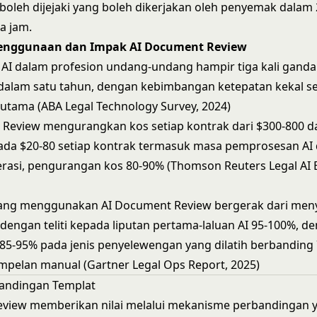
boleh dijejaki yang boleh dikerjakan oleh penyemak dalam 
a jam.
Penggunaan dan Impak AI Document Review
I dalam profesion undang-undang hampir tiga kali ganda
dalam satu tahun, dengan kebimbangan ketepatan kekal s
tama (ABA Legal Technology Survey, 2024)
 Review mengurangkan kos setiap kontrak dari $300-800 
da $20-80 setiap kontrak termasuk masa pemprosesan AI
rasi, pengurangan kos 80-90% (Thomson Reuters Legal AI
yang menggunakan AI Document Review bergerak dari men
dengan teliti kepada liputan pertama-laluan AI 95-100%, d
5-95% pada jenis penyelewengan yang dilatih berbanding
pelan manual (Gartner Legal Ops Report, 2025)
andingan Templat
view memberikan nilai melalui mekanisme perbandingan y