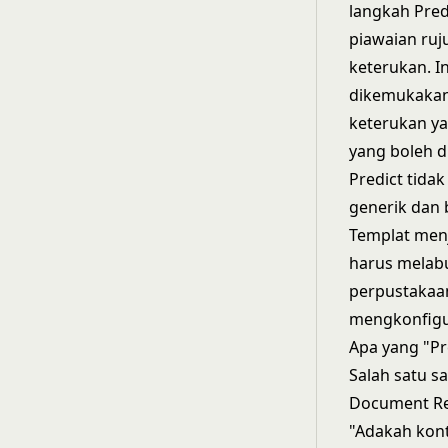
langkah Pred
piawaian ruj
keterukan. I
dikemukakan,
keterukan ya
yang boleh d
Predict tida
generik dan
Templat men
harus melab
perpustakaan
mengkonfigu
Apa yang "Pr
Salah satu s
Document Re
"Adakah kont