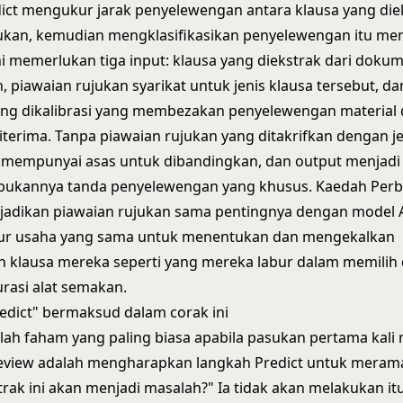
ict mengukur jarak penyelewengan antara klausa yang die
ukan, kemudian mengklasifikasikan penyelewengan itu me
ni memerlukan tiga input: klausa yang diekstrak dari doku
 piawaian rujukan syarikat untuk jenis klausa tersebut, 
ng dikalibrasi yang membezakan penyelewengan material da
iterima. Tanpa piawaian rujukan yang ditakrifkan dengan je
k mempunyai asas untuk dibandingkan, dan output menjadi
 bukannya tanda penyelewengan yang khusus. Kaedah Per
jadikan piawaian rujukan sama pentingnya dengan model 
ur usaha yang sama untuk menentukan dan mengekalkan
 klausa mereka seperti yang mereka labur dalam memilih
rasi alat semakan.
edict" bermaksud dalam corak ini
alah faham yang paling biasa apabila pasukan pertama kal
view adalah mengharapkan langkah Predict untuk meramal
rak ini akan menjadi masalah?" Ia tidak akan melakukan i