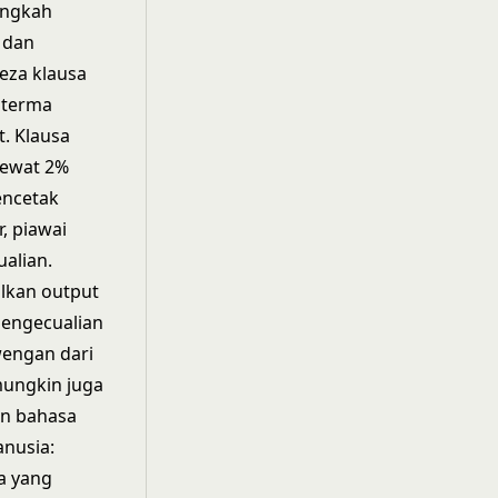
angkah
 dan
eza klausa
a terma
. Klausa
lewat 2%
encetak
, piawai
ualian.
lkan output
pengecualian
wengan dari
mungkin juga
an bahasa
anusia:
a yang