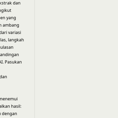
kstrak dan
ngikut
men yang
dan ambang
ri variasi
las, langkah
 ulasan
bandingan
AI. Pasukan
 dan
i menemui
kan hasil:
tu dengan