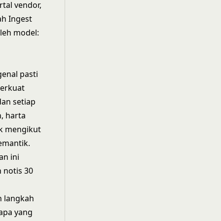
tal vendor,
ah Ingest
leh model:
nal pasti
berkuat
an setiap
, harta
ak mengikut
emantik.
n ini
 notis 30
h langkah
 apa yang