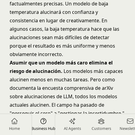
factualmentes precisas. Un modelo de baja
temperatura alucinará con confianza y
consistencia en lugar de creativamente. En
algunos casos, la baja temperatura hace que las
alucinaciones sean más difíciles de detectar
porque el resultado es más uniforme y menos
obviamente incorrecto.
Asumir que un modelo más caro elimina el
riesgo de alucinación.
Los modelos más capaces
alucinen menos en muchas tareas. Pero como
documenta la
encuesta comprensiva de arXiv
sobre alucinaciones de LLM
, todos los modelos
actuales alucinen. El campo ha pasado de
"perseguir el cero" a "gestionar la incertidumbre."
Para los despliegues de Generative Research o
Home
Business Hub
AI Agents
Customers
Newslet
Autonomous Agent en dominios de alto impacto,