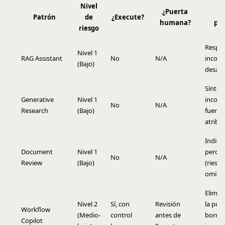
Nivel
¿Puerta
Ri
Patrón
de
¿Execute?
humana?
pri
riesgo
Respu
Nivel 1
RAG Assistant
No
N/A
incorr
(Bajo)
desact
Síntesi
Generative
Nivel 1
incorr
No
N/A
Research
(Bajo)
fuente
atribu
Indica
Document
Nivel 1
perdid
No
N/A
Review
(Bajo)
(riesg
omisió
Elimin
Nivel 2
Sí, con
Revisión
la puer
Workflow
(Medio-
control
antes de
borra
Copilot