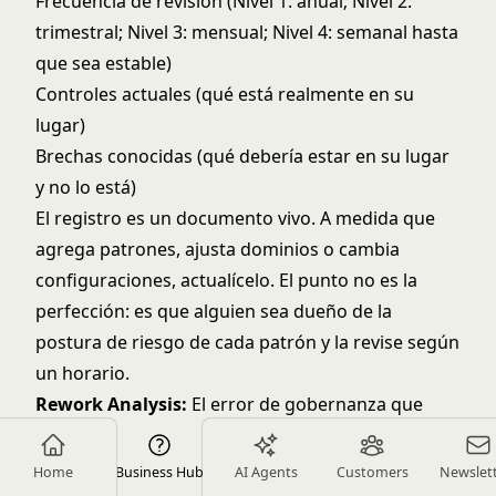
Frecuencia de revisión (Nivel 1: anual; Nivel 2:
trimestral; Nivel 3: mensual; Nivel 4: semanal hasta
que sea estable)
Controles actuales (qué está realmente en su
lugar)
Brechas conocidas (qué debería estar en su lugar
y no lo está)
El registro es un documento vivo. A medida que
agrega patrones, ajusta dominios o cambia
configuraciones, actualícelo. El punto no es la
perfección: es que alguien sea dueño de la
postura de riesgo de cada patrón y la revise según
un horario.
Rework Analysis:
El error de gobernanza que
vemos con más frecuencia es organizaciones que
escriben una política de AI que aplica
Home
Business Hub
AI Agents
Customers
Newslet