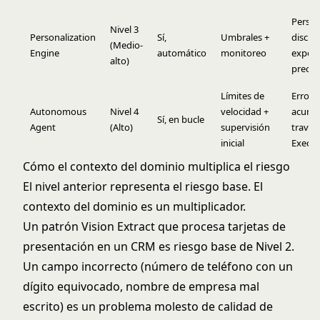
Person
Nivel 3
Personalization
Sí,
Umbrales +
discri
(Medio-
Engine
automático
monitoreo
exposi
alto)
precio
Límites de
Errore
Autonomous
Nivel 4
velocidad +
acumu
Sí, en bucle
Agent
(Alto)
supervisión
través
inicial
Execu
Cómo el contexto del dominio multiplica el riesgo
El nivel anterior representa el riesgo base. El
contexto del dominio es un multiplicador.
Un patrón Vision Extract que procesa tarjetas de
presentación en un CRM es riesgo base de Nivel 2.
Un campo incorrecto (número de teléfono con un
dígito equivocado, nombre de empresa mal
escrito) es un problema molesto de calidad de