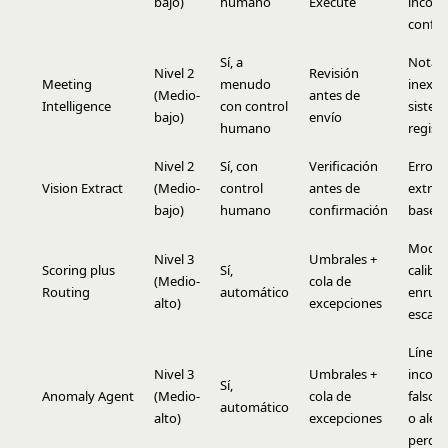
bajo)
humano
Execute
incorr
confi
Sí, a
Notas
Nivel 2
Revisión
Meeting
menudo
inexac
(Medio-
antes de
Intelligence
con control
sistem
bajo)
envío
humano
regist
Nivel 2
Sí, con
Verificación
Errore
Vision Extract
(Medio-
control
antes de
extrac
bajo)
humano
confirmación
base d
Model
Nivel 3
Umbrales +
Scoring plus
Sí,
calibr
(Medio-
cola de
Routing
automático
enrut
alto)
excepciones
escala
Línea 
Nivel 3
Umbrales +
incorr
Sí,
Anomaly Agent
(Medio-
cola de
falsos 
automático
alto)
excepciones
o alert
perdid