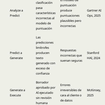
El modelo de
clasificación
puntuación
pasa
Analyze a
produce
Gartner AI
características
Predict
puntuaciones
Ops, 2025
incorrectas al
plausibles pero
modelo de
incorrectas
puntuación
Las
predicciones
limítrofes
Respuestas
Predict a
producen
Stanford
incorrectas que
Generate
texto
HAI, 2024
suenan seguras
generado con
exceso de
confianza
Borrador
Errores
aprobado por
Generate a
irreversibles de
McKinsey,
AI ejecutado
Execute
cara al cliente o
2025
sin revisión
de datos
humana