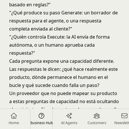
basado en reglas?"
"¿Qué produce su paso Generate: un borrador de
respuesta para el agente, o una respuesta
completa enviada al cliente?"
"¿Quién controla Execute: la AI envía de forma
autónoma, o un humano aprueba cada
respuesta?"
Cada pregunta expone una capacidad diferente.
Las respuestas le dicen: ¿qué hace realmente este
producto, dónde permanece el humano en el
bucle y qué sucede cuando falla un paso?
Un proveedor que no puede mapear su producto
a estas preguntas de capacidad no está ocultando
algo siniestro. Simplemente no ha pensado en ello
a este nivel. Pero usted debería, porque usted
Home
Business Hub
AI Agents
Customers
Newslet
operará el sistema, no ellos.