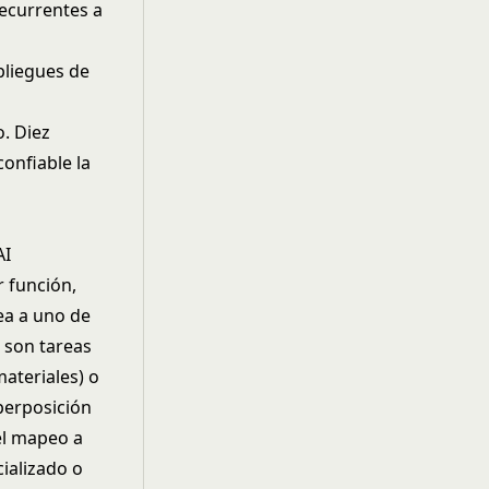
ecurrentes a
pliegues de
. Diez
onfiable la
AI
r función,
ea a uno de
e son tareas
ateriales) o
perposición
 el mapeo a
ializado o