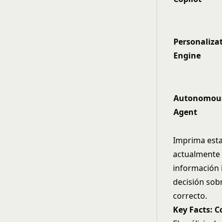
Personaliza
Engine
Autonomou
Agent
Imprima esta
actualmente e
información 
decisión sobr
correcto
.
Key Facts: C