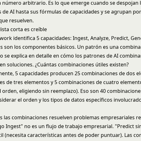
n número arbitrario. Es lo que emerge cuando se despojan 
 de AI hasta sus fórmulas de capacidades y se agrupan po
que resuelven.
ista corta es creíble
ework
identifica 5 capacidades: Ingest, Analyze, Predict, Gen
os son los componentes básicos. Un patrón es una combinac
o se explica en detalle en
cómo los patrones de AI combina
en soluciones
. ¿Cuántas combinaciones útiles existen?
ente, 5 capacidades producen 25 combinaciones de dos e
s de tres elementos y 5 combinaciones de cuatro element
l orden, eligiendo sin reemplazo). Eso son 40 combinacione
iderar el orden y los tipos de datos específicos involucrado
s las combinaciones resuelven problemas empresariales re
o Ingest" no es un flujo de trabajo empresarial. "Predict si
til (necesita características antes de poder puntuar). Las 