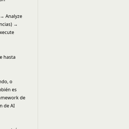
 → Analyze
encias) →
Execute
e hasta
ndo, o
mbién es
framework de
n de AI