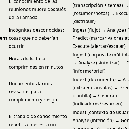
El conocimiento de las
(transcripción + temas) 
reuniones muere después
(resumen/notas) → Execu
de la llamada
(distribuir)
Incógnitas desconocidas:
Ingest (flujo) → Analyze (
ent
cosas que no deberían
Predict (marcar valores a
ocurrir
Execute (alertar/escalar)
Ingest (corpus de múltipl
Horas de lectura
→ Analyze (sintetizar) → 
comprimidas en minutos
(informe/brief)
Ingest (documento) → An
Documentos largos
(extraer cláusulas) → Predi
revisados para
plantilla) → Generate
cumplimiento y riesgo
(indicadores/resumen)
Ingest (contexto de usuar
El trabajo de conocimiento
Analyze (intención) → Ge
repetitivo necesita un
(sugerencia) → Execute (