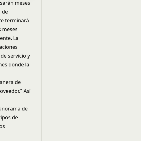
asarán meses
s de
te terminará
s meses
ente. La
zaciones
de servicio y
nes donde la
manera de
oveedor." Así
 panorama de
tipos de
os