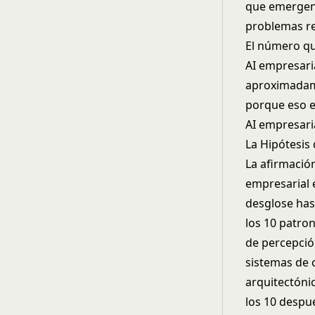
que emergen 
problemas r
El número qu
AI empresaria
aproximadam
porque eso e
AI empresaria
La Hipótesis
La afirmació
empresarial 
desglose has
los 10 patro
de percepció
sistemas de 
arquitectónic
los 10 despu