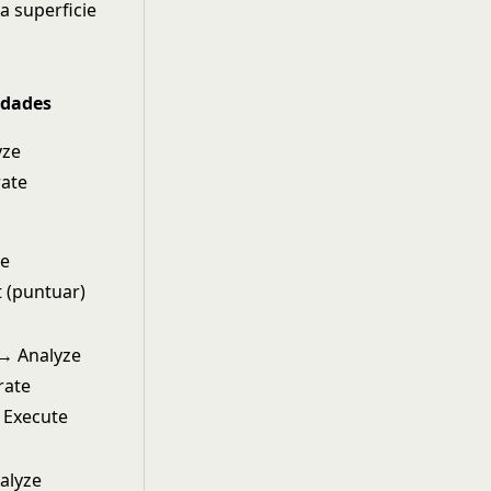
a superficie
idades
yze
rate
ze
t (puntuar)
 → Analyze
rate
 Execute
alyze