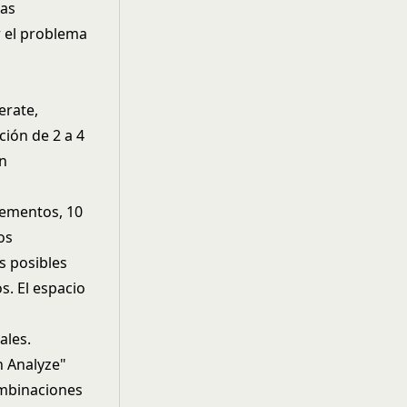
las
r el problema
erate,
ión de 2 a 4
n
lementos, 10
os
s posibles
s. El espacio
ales.
n Analyze"
combinaciones