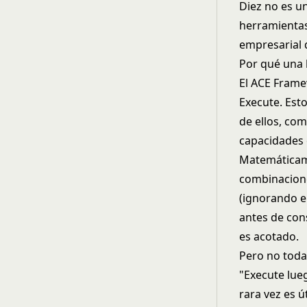
Diez no es u
herramientas
empresarial 
Por qué una l
El
ACE Fram
Execute. Est
de ellos, com
capacidades 
Matemáticam
combinacione
(ignorando e
antes de cons
es acotado.
Pero no toda
"Execute lueg
rara vez es ú