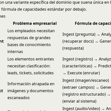
on una variante específica del dominio que suena única en l
 fórmula de capacidades estándar por debajo.
nes
Problema empresarial
Fórmula de capac
Los empleados necesitan
Ingest (pregunta) → Anal
respuestas de grandes
nt
(recuperar docs) → Gene
bases de conocimiento
(respuesta)
internas
Los elementos entrantes
Ingest (registro) → Analy
s
necesitan clasificación:
(características) → Predic
leads, tickets, solicitudes
→ Execute (enrutar)
Ingest (imagen/escaneo)
Información atrapada en
(extraer campos) → Gene
ct
imágenes y documentos
(registro estructurado) →
escaneados
(enviar al sistema)
Ingest (audio/video) → An