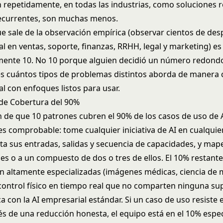
repetidamente, en todas las industrias, como soluciones r
ecurrentes, son muchas menos.
e sale de la observación empírica (observar cientos de des
l en ventas, soporte, finanzas, RRHH, legal y marketing) es
ente 10. No 10 porque alguien decidió un número redondo
s cuántos tipos de problemas distintos aborda de manera c
l con enfoques listos para usar.
 de Cobertura del 90%
n de que 10 patrones cubren el 90% de los casos de uso de 
es comprobable: tome cualquier iniciativa de AI en cualquie
ta sus entradas, salidas y secuencia de capacidades, y map
nes o a un compuesto de dos o tres de ellos. El 10% restant
n altamente especializadas (imágenes médicas, ciencia de m
control físico en tiempo real que no comparten ninguna su
a con la AI empresarial estándar. Si un caso de uso resiste
és de una reducción honesta, el equipo está en el 10% espec