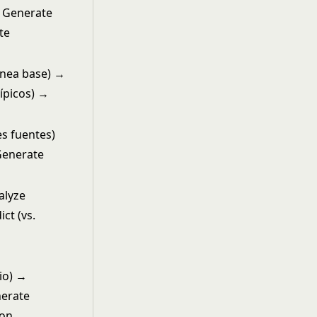
→ Generate
te
línea base) →
típicos) →
es fuentes)
Generate
alyze
ct (vs.
io) →
nerate
con