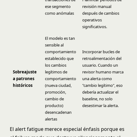
ese segmento
revisión manual
como anómalas
después de cambios
operativos
significativos.
El modelo es tan
sensible al
comportamiento
Incorporar bucles de
establecido que
retroalimentación del
los cambios
usuario. Cuando un
Sobreajuste
legítimos de
revisor humano marca
a patrones
comportamiento
una alerta como
históricos
(nueva ciudad,
"cambio legítimo", eso
promoción,
debería actualizar el
cambio de
baseline, no solo
producto)
desestimar la alerta.
desencadenan
alertas
El alert fatigue merece especial énfasis porque es