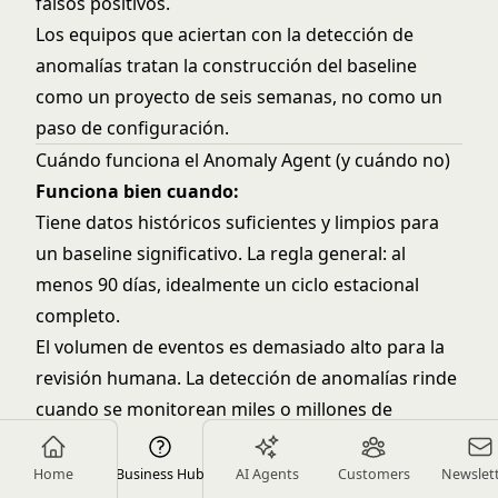
falsos positivos.
Los equipos que aciertan con la detección de
anomalías tratan la construcción del baseline
como un proyecto de seis semanas, no como un
paso de configuración.
Cuándo funciona el Anomaly Agent (y cuándo no)
Funciona bien cuando:
Tiene datos históricos suficientes y limpios para
un baseline significativo. La regla general: al
menos 90 días, idealmente un ciclo estacional
completo.
El volumen de eventos es demasiado alto para la
revisión humana. La detección de anomalías rinde
cuando se monitorean miles o millones de
eventos por día. Para 50 transacciones al día, un
revisor humano es más rápido y más preciso.
Home
Business Hub
AI Agents
Customers
Newslet