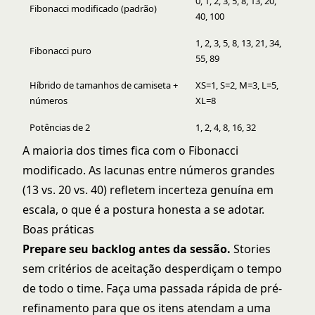
0, 1, 2, 3, 5, 8, 13, 20,
Fibonacci modificado (padrão)
40, 100
1, 2, 3, 5, 8, 13, 21, 34,
Fibonacci puro
55, 89
Híbrido de tamanhos de camiseta +
XS=1, S=2, M=3, L=5,
números
XL=8
Potências de 2
1, 2, 4, 8, 16, 32
A maioria dos times fica com o Fibonacci
modificado. As lacunas entre números grandes
(13 vs. 20 vs. 40) refletem incerteza genuína em
escala, o que é a postura honesta a se adotar.
Boas práticas
Prepare seu backlog antes da sessão.
Stories
sem critérios de aceitação desperdiçam o tempo
de todo o time. Faça uma passada rápida de pré-
refinamento para que os itens atendam a uma