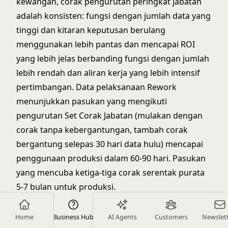
kewangan, corak pengurutan peringkat jabatan
adalah konsisten: fungsi dengan jumlah data yang
tinggi dan kitaran keputusan berulang
menggunakan lebih pantas dan mencapai ROI
yang lebih jelas berbanding fungsi dengan jumlah
lebih rendah dan aliran kerja yang lebih intensif
pertimbangan. Data pelaksanaan Rework
menunjukkan pasukan yang mengikuti
pengurutan Set Corak Jabatan (mulakan dengan
corak tanpa kebergantungan, tambah corak
bergantung selepas 30 hari data hulu) mencapai
penggunaan produksi dalam 60-90 hari. Pasukan
yang mencuba ketiga-tiga corak serentak purata
5-7 bulan untuk produksi.
Jadual rujukan ringkasan
Home
Business Hub
AI Agents
Customers
Newslet
Tambah
Tangguhkan