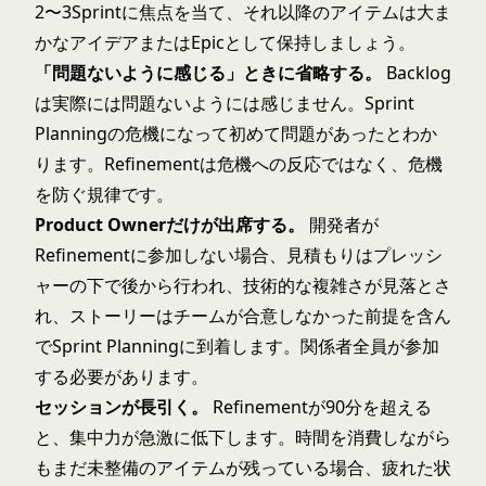
2〜3Sprintに焦点を当て、それ以降のアイテムは大ま
かなアイデアまたはEpicとして保持しましょう。
「問題ないように感じる」ときに省略する。
Backlog
は実際には問題ないようには感じません。Sprint
Planningの危機になって初めて問題があったとわか
ります。Refinementは危機への反応ではなく、危機
を防ぐ規律です。
Product Ownerだけが出席する。
開発者が
Refinementに参加しない場合、見積もりはプレッシ
ャーの下で後から行われ、技術的な複雑さが見落とさ
れ、ストーリーはチームが合意しなかった前提を含ん
でSprint Planningに到着します。関係者全員が参加
する必要があります。
セッションが長引く。
Refinementが90分を超える
と、集中力が急激に低下します。時間を消費しながら
もまだ未整備のアイテムが残っている場合、疲れた状