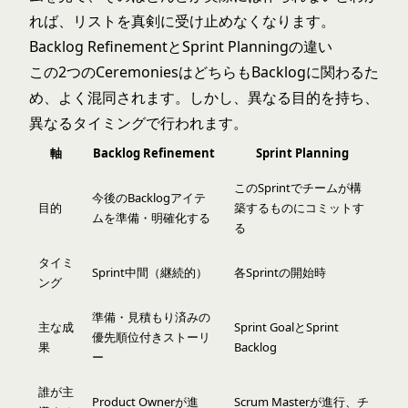
れば、リストを真剣に受け止めなくなります。
Backlog RefinementとSprint Planningの違い
この2つのCeremoniesはどちらもBacklogに関わるた
め、よく混同されます。しかし、異なる目的を持ち、
異なるタイミングで行われます。
軸
Backlog Refinement
Sprint Planning
このSprintでチームが構
今後のBacklogアイテ
目的
築するものにコミットす
ムを準備・明確化する
る
タイミ
Sprint中間（継続的）
各Sprintの開始時
ング
準備・見積もり済みの
主な成
Sprint GoalとSprint
優先順位付きストーリ
果
Backlog
ー
誰が主
Product Ownerが進
Scrum Masterが進行、チ