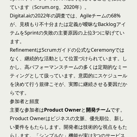
ています（Scrum.org、2020年）。
Digital.aiの2022年の調査では、Agileチームの68%
が、見積もり不十分または定義が曖昧なBacklogアイ
テムをSprintの失敗の主要原因の上位3つに挙げてい
ます。
RefinementはScrumガイドの公式なCeremonyでは
なく、継続的な活動として位置づけられています。し
かし、高パフォーマンスチームの多くは定期的なミー
ティングとして扱っています。意図的にスケジュール
を決めて行う規律こそが、実際に継続させる要因だか
らです。
参加者と頻度
主要な参加者は
Product Owner
と
開発チーム
です。
Product Ownerはビジネスの文脈、優先順位、新し
い要件をもたらします。開発者は技術的な視点をもた
らします。「シンプルな」機能が実は3つのサービス