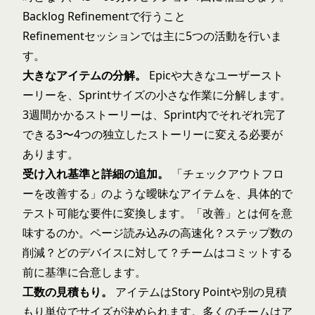
Backlog Refinementで行うこと
Refinementセッションでは主に5つの活動を行いま
す。
大きなアイテムの分解。
Epicや大きな
ユーザースト
ーリー
を、Sprintサイズの小さな作業に分解します。
3週間かかるストーリーは、Sprint内でそれぞれ完了
できる3〜4つの独立したストーリーに変える必要が
あります。
受け入れ基準と詳細の追加。
「チェックアウトフロ
ーを改善する」のような曖昧なアイテムを、具体的で
テスト可能な要件に変換します。「改善」とは何を意
味するのか。ページ読み込みの高速化？ステップ数の
削減？どのデバイスに対して？チームはコミットする
前に基準に合意します。
工数の見積もり。
アイテムは
Story Point
や別の見積
もり単位でサイズが決められます。多くのチームはア