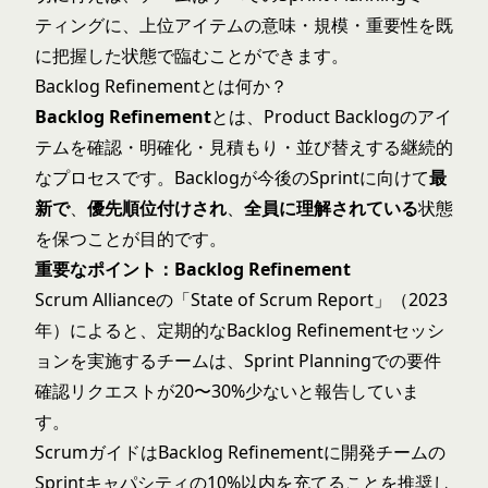
ティングに、上位アイテムの意味・規模・重要性を既
に把握した状態で臨むことができます。
Backlog Refinementとは何か？
Backlog Refinement
とは、Product Backlogのアイ
テムを確認・明確化・見積もり・並び替えする継続的
なプロセスです。Backlogが今後のSprintに向けて
最
新で
、
優先順位付けされ
、
全員に理解されている
状態
を保つことが目的です。
重要なポイント：Backlog Refinement
Scrum Allianceの「State of Scrum Report」（2023
年）によると、定期的なBacklog Refinementセッシ
ョンを実施するチームは、Sprint Planningでの要件
確認リクエストが20〜30%少ないと報告していま
す。
ScrumガイドはBacklog Refinementに開発チームの
Sprintキャパシティの10%以内を充てることを推奨し