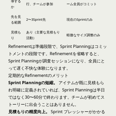
導する
行、チームが参加
ーム全員がコミット
か
先を見
2〜3Sprint先
現在のSprintのみ
る範囲
見積も
あり（主要な見積もり
軽微なサイズ調整のみ
り
活動）
Refinementは準備段階で、
Sprint Planning
はコミッ
トメントの段階です。Refinementを省略すると、
Sprint Planningが調査セッションになり、全員にと
って遅く不快な体験になります。
定期的なRefinementのメリット
Sprint Planningの短縮。
アイテムが既に見積もら
れ明確に定義されていれば、Sprint Planningは半日
ではなく30〜60分で終わります。チームが初めてス
トーリーに出会うことはありません。
見積もりの精度向上。
Sprint プレッシャーがかかる