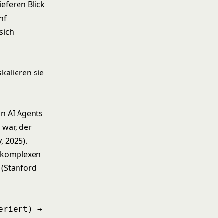
ieferen Blick
nf
sich
kalieren sie
n AI Agents
 war, der
, 2025).
i komplexen
 (Stanford
eriert) →