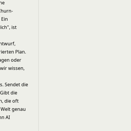
ine
Churn-
 Ein
ch", ist
Entwurf,
ierten Plan.
ragen oder
 wir wissen,
s. Sendet die
 Gibt die
, die oft
r Welt genau
nn AI