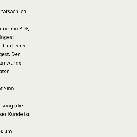
 tatsächlich
hme, ein PDF,
Ingest
CR auf einer
gest. Der
ben wurde.
daten
t Sinn
ssung (die
ser Kunde ist
er, um