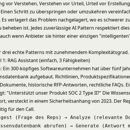
vor Verstehen, Verstehen vor Urteil, Urteil vor Erstellung
 Einen Schritt zu überspringen oder umzukehren vereinfac
. Es verlagert das Problem nachgelagert, wo es schwerer z
 beheben ist. Jedes zuverlässige AI Pattern respektiert die
 auch wenn Anbieter sie hinter einer einzigen "intelligente
r drei echte Patterns mit zunehmendem Komplexitätsgrad.
l 1: RAG Assistant (einfach, 3 Fähigkeiten)
m
: Ein 300-köpfiges Softwareunternehmen hat über fünf Jahr
ensdatenbank aufgebaut. Richtlinien, Produktspezifikatione
okumente, historische RFP-Antworten, rechtliche FAQs. E
agt: "Unterstützt unser Produkt SOC 2 Type II?" Die Wisse
ort, versteckt in einem Sicherheitsanhang von 2023. Der Rep
tig für den Call.
ngest (Frage des Reps) → Analyze (relevante D
issensdatenbank abrufen) → Generate (Antwort 