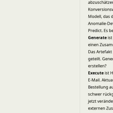
abzuschätzen
Konversionswa
Modell, das d
Anomalie-Dete
Predict. Es 
Generate
ist
einen Zusamm
Das Artefakt
geteilt. Gene
erstellen?
Execute
ist 
E-Mail. Aktua
Bestellung a
schwer rückg
jetzt veränd
externen Zus