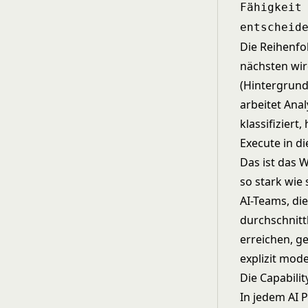
Fähigkeit
entscheid
Die Reihenfo
nächsten wir
(Hintergrund
arbeitet Ana
klassifiziert
Execute in di
Das ist das 
so stark wie
AI-Teams, di
durchschnitt
erreichen, ge
explizit mode
Die Capabili
In jedem AI 