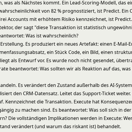
, was als Nächstes kommt. Ein Lead-Scoring-Modell, das e
hrscheinlichkeit von 82 % prognostiziert, ist Predict. Ein 
rei Accounts mit erhöhtem Risiko kennzeichnet, ist Predict.
ktor, der sagt "diese Transaktion ist statistisch ungewöhnli
beantwortet: Was ist wahrscheinlich?
 Erstellung. Es produziert ein neues Artefakt: einen E-Mail-
enfassungsabsatz, ein Stück Code, ein Bild, einen struktur
 liegt als Entwurf vor. Es wurde noch nicht gesendet, übert
rate beantwortet: Was sollten wir als Reaktion auf das, was
Handeln. Es verändert den Zustand außerhalb des AI-System
lisiert den CRM-Datensatz. Leitet das Support-Ticket weiter.
uf. Kennzeichnet die Transaktion. Execute hat Konsequenzen
ängig zu machen sind. Es beantwortet: Was soll sich in de
ern? Die vollständigen Implikationen werden in
Execute: We
tand verändert (und warum das riskant ist)
behandelt.