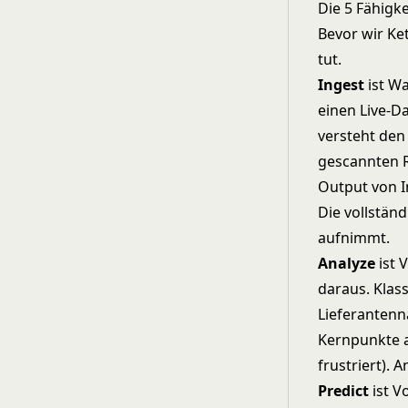
Die 5 Fähigke
Bevor wir Ket
tut.
Ingest
ist Wa
einen Live-D
versteht den 
gescannten R
Output von I
Die vollständ
aufnimmt
.
Analyze
ist 
daraus. Klass
Lieferantenn
Kernpunkte a
frustriert). 
Predict
ist V