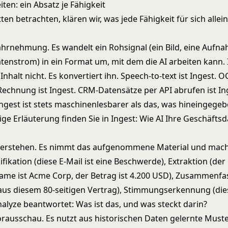
iten: ein Absatz je Fähigkeit
ten betrachten, klären wir, was jede Fähigkeit für sich allein
hrnehmung. Es wandelt ein Rohsignal (ein Bild, eine Aufna
atenstrom) in ein Format um, mit dem die AI arbeiten kann. 
Inhalt nicht. Es konvertiert ihn. Speech-to-text ist Ingest. O
echnung ist Ingest. CRM-Datensätze per API abrufen ist In
ngest ist stets maschinenlesbarer als das, was hineingege
ige Erläuterung finden Sie in
Ingest: Wie AI Ihre Geschäfts
Verstehen. Es nimmt das aufgenommene Material und mach
ifikation (diese E-Mail ist eine Beschwerde), Extraktion (der
ame ist Acme Corp, der Betrag ist 4.200 USD), Zusammenfa
us diesem 80-seitigen Vertrag), Stimmungserkennung (die
Analyze beantwortet: Was ist das, und was steckt darin?
orausschau. Es nutzt aus historischen Daten gelernte Must