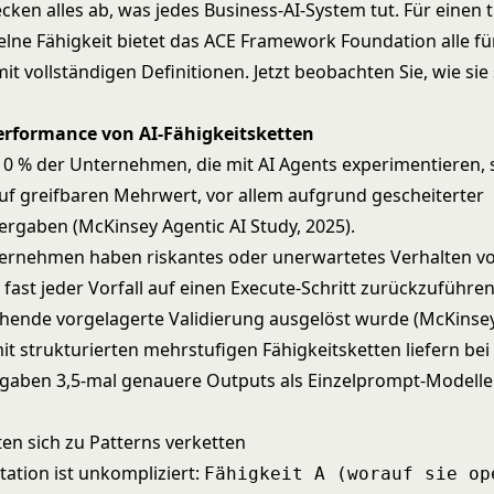
cken alles ab, was jedes Business-AI-System tut. Für einen t
elne Fähigkeit bietet das
ACE Framework Foundation
alle fü
it vollständigen Definitionen. Jetzt beobachten Sie, wie sie 
Performance von AI-Fähigkeitsketten
10 % der Unternehmen, die mit AI Agents experimentieren, s
auf greifbaren Mehrwert, vor allem aufgrund gescheiterter
ergaben (McKinsey Agentic AI Study, 2025).
ernehmen haben riskantes oder unerwartetes Verhalten vo
 fast jeder Vorfall auf einen Execute-Schritt zurückzuführen
hende vorgelagerte Validierung ausgelöst wurde (McKinsey
it strukturierten mehrstufigen Fähigkeitsketten liefern be
gaben 3,5-mal genauere Outputs als Einzelprompt-Modelle
ten sich zu Patterns verketten
tation ist unkompliziert:
Fähigkeit A (worauf sie op