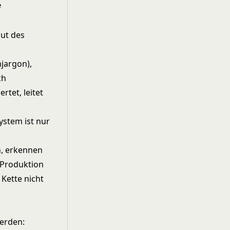
e
put des
jargon),
ch
rtet, leitet
ystem ist nur
n, erkennen
e Produktion
 Kette nicht
werden: