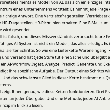
erbreitetes mentales Modell von AI, das sich ein einziges int
ntrum eines Unternehmens vorstellt: Es nimmt jede Frage
ie richtige Antwort. Eine Vertriebsfrage stellen, Vertriebser
e HR-Frage stellen, HR-Richtlinien erhalten. Eine E-Mail zu
ie wird gesendet.
 ist falsch, und dieses Missverständnis verursacht teure Fe
fähiges AI-System ist nicht ein Modell, das alles erledigt. Es 
alisierter Schritte. So wie eine Lieferkette Wareneingang,
g und Versand hat (jede Stufe tut eine Sache und übergibt a
 ein AI-Workflow Ingest, Analyze, Predict, Generate und Exe
edigt ihre spezifische Aufgabe. Der Output eines Schritts w
. Und das schwächste Glied in dieser Kette bestimmt die Qu
stems.
l zeigt Ihnen genau, wie diese Ketten funktionieren. Drei Pr
arten an jeder Übergabe. Und eine Methode, jeden AI-Anbiet
nzip im Blick zu lesen.