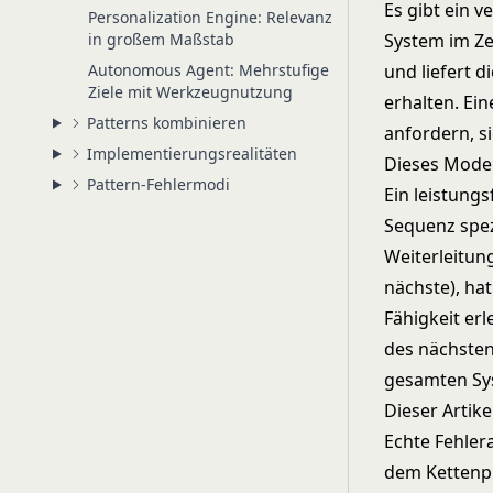
Es gibt ein v
Personalization Engine: Relevanz
in großem Maßstab
System im Ze
Autonomous Agent: Mehrstufige
und liefert d
Ziele mit Werkzeugnutzung
erhalten. Ein
Patterns kombinieren
anfordern, s
Implementierungsrealitäten
Dieses Modell
Pattern-Fehlermodi
Ein leistungs
Sequenz spezi
Weiterleitun
nächste), hat
Fähigkeit erl
des nächsten
gesamten Sy
Dieser Artike
Echte Fehler
dem Kettenpri