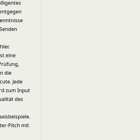
elligentes
 entgegen
kenntnisse
m Senden
hler.
ist eine
 Prüfung,
n die
cute. Jede
ird zum Input
alität des
axisbeispiele.
er-Pitch mit