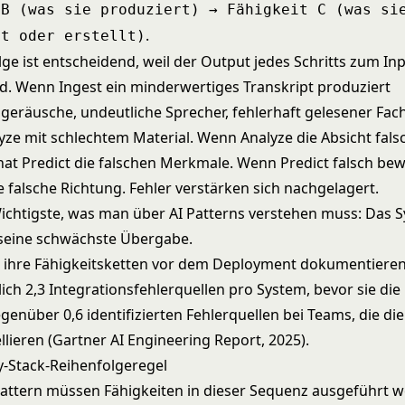
 B (was sie produziert) → Fähigkeit C (was si
.
et oder erstellt)
lge ist entscheidend, weil der Output jedes Schritts zum In
d. Wenn Ingest ein minderwertiges Transkript produziert
geräusche, undeutliche Sprecher, fehlerhaft gelesener Fach
lyze mit schlechtem Material. Wenn Analyze die Absicht fals
, hat Predict die falschen Merkmale. Wenn Predict falsch bewe
e falsche Richtung. Fehler verstärken sich nachgelagert.
Wichtigste, was man über AI Patterns verstehen muss: Das S
 seine schwächste Übergabe.
e ihre Fähigkeitsketten vor dem Deployment dokumentiere
lich 2,3 Integrationsfehlerquellen pro System, bevor sie di
genüber 0,6 identifizierten Fehlerquellen bei Teams, die die
llieren (Gartner AI Engineering Report, 2025).
ty-Stack-Reihenfolgeregel
Pattern müssen Fähigkeiten in dieser Sequenz ausgeführt 