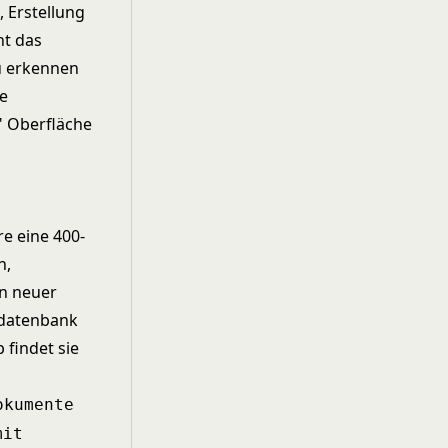
, Erstellung
ht das
u erkennen
se
n" Oberfläche
e eine 400-
n,
in neuer
nsdatenbank
 findet sie
okumente
mit