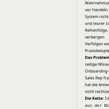
Wahrnehmung 
vor Handeln.
System nicht
und teurer zu
Reihenfolge,
verbergen.
Verfolgen wi
Praxisbeispie
Das Proble
seitige Wiss
Onboarding-D
Sales Rep fr
hat die Antw
nicht rechtzei
Die Kette
:
I
aus der W