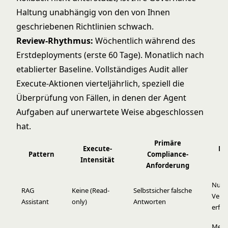
Haltung unabhängig von den von Ihnen
geschriebenen Richtlinien schwach.
Review-Rhythmus:
Wöchentlich während des
Erstdeployments (erste 60 Tage). Monatlich nach
etablierter Baseline. Vollständiges Audit aller
Execute-Aktionen vierteljährlich, speziell die
Überprüfung von Fällen, in denen der Agent
Aufgaben auf unerwartete Weise abgeschlossen
hat.
Primäre
Execute-
Mi
Pattern
Compliance-
Intensität
An
Anforderung
Nur f
RAG
Keine (Read-
Selbstsicher falsche
Verte
Assistant
only)
Antworten
erfor
Mens