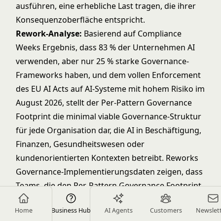
ausführen, eine erhebliche Last tragen, die ihrer
Konsequenzoberfläche entspricht.
Rework-Analyse:
Basierend auf Compliance
Weeks Ergebnis, dass 83 % der Unternehmen AI
verwenden, aber nur 25 % starke Governance-
Frameworks haben, und dem vollen Enforcement
des EU AI Acts auf AI-Systeme mit hohem Risiko im
August 2026, stellt der Per-Pattern Governance
Footprint die minimal viable Governance-Struktur
für jede Organisation dar, die AI in Beschäftigung,
Finanzen, Gesundheitswesen oder
kundenorientierten Kontexten betreibt. Reworks
Governance-Implementierungsdaten zeigen, dass
Teams, die den Per-Pattern Governance Footprint
vor dem Deployment jedes Patterns definieren,
Home
Business Hub
AI Agents
Customers
Newslet
ihre Compliance-Audit-Vorbereitungszeit um