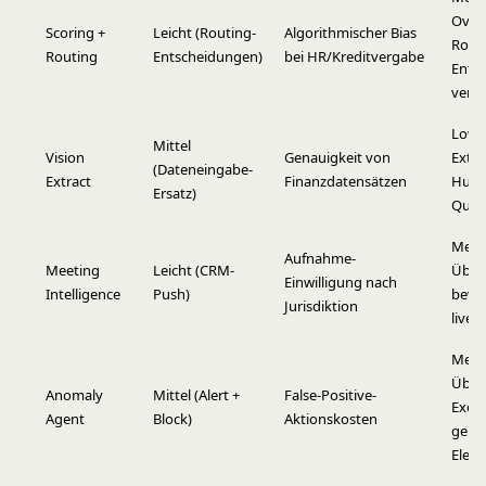
Overr
Scoring +
Leicht (Routing-
Algorithmischer Bias
Rout
Routing
Entscheidungen)
bei HR/Kreditvergabe
Ents
verf
Low-
Mittel
Vision
Genauigkeit von
Extra
(Dateneingabe-
Extract
Finanzdatensätzen
Huma
Ersatz)
Queu
Mens
Aufnahme-
Meeting
Leicht (CRM-
Über
Einwilligung nach
Intelligence
Push)
bevo
Jurisdiktion
live 
Mens
Über
Anomaly
Mittel (Alert +
False-Positive-
Execu
Agent
Block)
Aktionskosten
geke
Elem