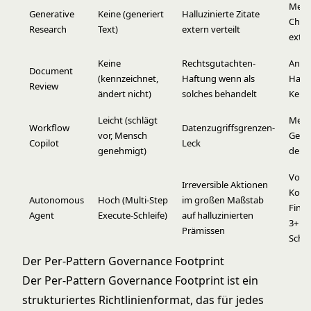
Mensc
Generative
Keine (generiert
Halluzinierte Zitate
Chec
Research
Text)
extern verteilt
exter
Keine
Rechtsgutachten-
Anwa
Document
(kennzeichnet,
Haftung wenn als
Handl
Review
ändert nicht)
solches behandelt
Kenn
Leicht (schlägt
Mens
Workflow
Datenzugriffsgrenzen-
vor, Mensch
Gene
Copilot
Leck
genehmigt)
dem 
Vor e
Irreversible Aktionen
Komm
Autonomous
Hoch (Multi-Step
im großen Maßstab
Fina
Agent
Execute-Schleife)
auf halluzinierten
3+ Ex
Prämissen
Schri
Der Per-Pattern Governance Footprint
Der Per-Pattern Governance Footprint ist ein
strukturiertes Richtlinienformat, das für jedes