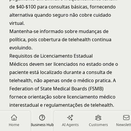
de $40-$100 para consultas básicas, fornecendo
alternativa quando seguro não cobre cuidado
virtual.
Mantenha-se informado sobre mudanças de
política, pois cobertura de telehealth continua
evoluindo.
Requisitos de Licenciamento Estadual
Médicos devem ser licenciados no estado onde o
paciente está localizado durante a consulta de
telehealth, não apenas onde o médico pratica. A
Federation of State Medical Boards (FSMB)
fornece orientação sobre licenciamento médico
interestadual e regulamentações de telehealth.
Isso cria desafios para clínicas perto de fronteiras
estaduais ou buscando expandir alcance
Home
Business Hub
AI Agents
Customers
Newslet
geográfico. Opções incluem: