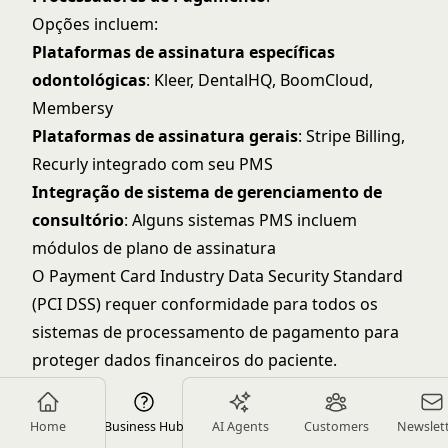
Opções incluem:
Plataformas de assinatura específicas
odontológicas
: Kleer, DentalHQ, BoomCloud,
Membersy
Plataformas de assinatura gerais
: Stripe Billing,
Recurly integrado com seu PMS
Integração de sistema de gerenciamento de
consultório
: Alguns sistemas PMS incluem
módulos de plano de assinatura
O
Payment Card Industry Data Security Standard
(PCI DSS)
requer conformidade para todos os
sistemas de processamento de pagamento para
proteger dados financeiros do paciente.
Escolha baseado em recursos, custo (tipicamente
2-3% + $0,30 por transação) e integração com
Home
Business Hub
AI Agents
Customers
Newslet
sistemas existentes.