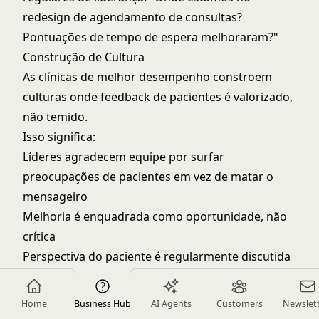
redesign de agendamento de consultas?
Pontuações de tempo de espera melhoraram?"
Construção de Cultura
As clínicas de melhor desempenho constroem
culturas onde feedback de pacientes é valorizado,
não temido.
Isso significa:
Líderes agradecem equipe por surfar
preocupações de pacientes em vez de matar o
mensageiro
Melhoria é enquadrada como oportunidade, não
crítica
Perspectiva do paciente é regularmente discutida
em reuniões de equipe
Equipe vê resultados tangíveis do feedback (coisas
Home
Business Hub
AI Agents
Customers
Newslet
realmente mudam)