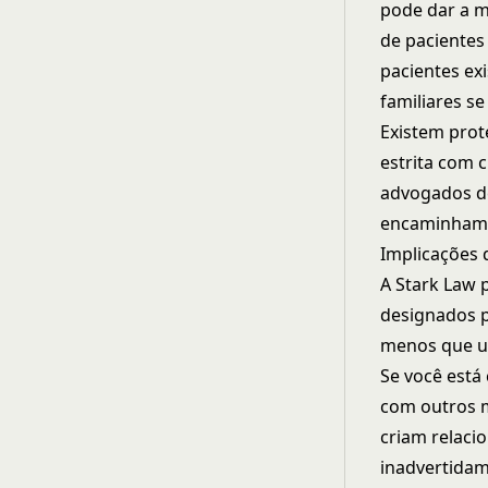
pode dar a 
de pacientes
pacientes ex
familiares s
Existem prot
estrita com c
advogados de
encaminham
Implicações 
A Stark Law 
designados p
menos que u
Se você está
com outros m
criam relaci
inadvertidam