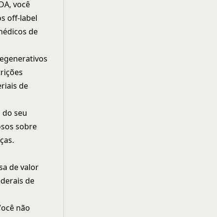
FDA
, você
s off-label
médicos de
egenerativos
trições
riais de
 do seu
osos sobre
ças.
sa de valor
derais de
Você não