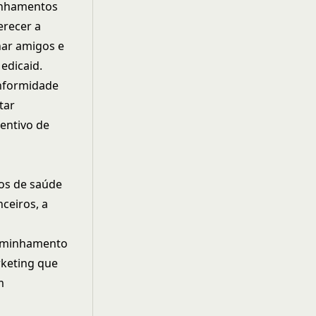
inhamentos
erecer a
har amigos e
edicaid.
onformidade
tar
entivo de
ços de saúde
ceiros, a
ncaminhamento
rketing que
m