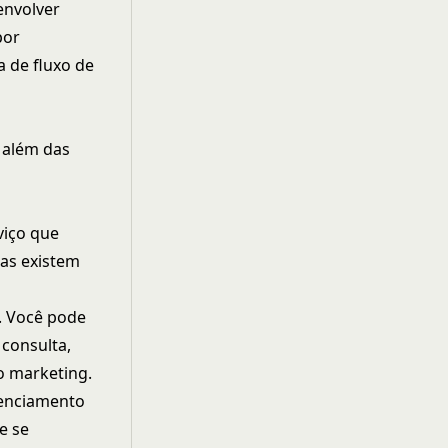
envolver
por
 de fluxo de
 além das
viço que
Mas existem
. Você pode
consulta,
o marketing.
enciamento
e se