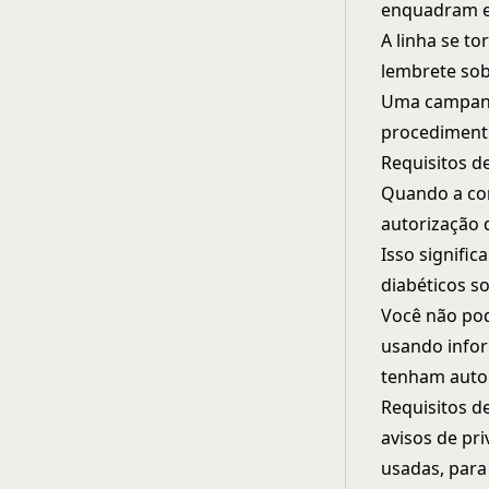
enquadram e
A linha se t
lembrete sob
Uma campanh
procediment
Requisitos d
Quando a com
autorização 
Isso signifi
diabéticos s
Você não pod
usando infor
tenham auto
Requisitos d
avisos de pr
usadas, para 