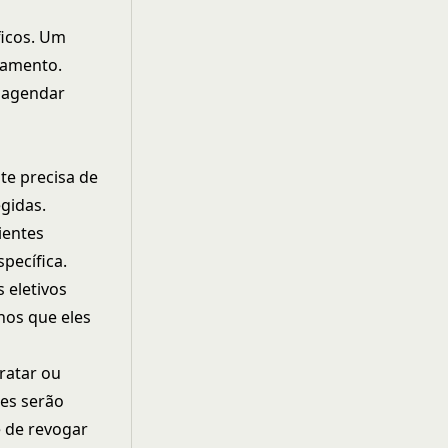
ficos. Um
tamento.
 agendar
te precisa de
gidas.
ientes
pecífica.
 eletivos
nos que eles
ratar ou
ões serão
e de revogar