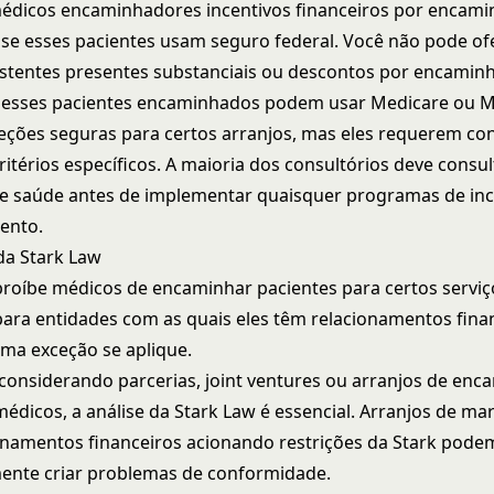
médicos encaminhadores incentivos financeiros por encam
 se esses pacientes usam seguro federal. Você não pode of
istentes presentes substanciais ou descontos por encamin
e esses pacientes encaminhados podem usar Medicare ou M
eções seguras para certos arranjos, mas eles requerem c
ritérios específicos. A maioria dos consultórios deve consul
 saúde antes de implementar quaisquer programas de inc
ento.
da Stark Law
proíbe médicos de encaminhar pacientes para certos servi
ara entidades com as quais eles têm relacionamentos finan
ma exceção se aplique.
 considerando parcerias, joint ventures ou arranjos de e
édicos, a análise da Stark Law é essencial. Arranjos de ma
onamentos financeiros acionando restrições da Stark pode
ente criar problemas de conformidade.