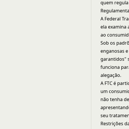
quem regula 
Regulamenta
A
Federal Tr
ela examina 
ao consumid
Sob os padrõ
enganosas e 
garantidos" 
funciona par
alegação.
A FTC é parti
um consumido
não tenha de
apresentando
seu tratamen
Restrições d