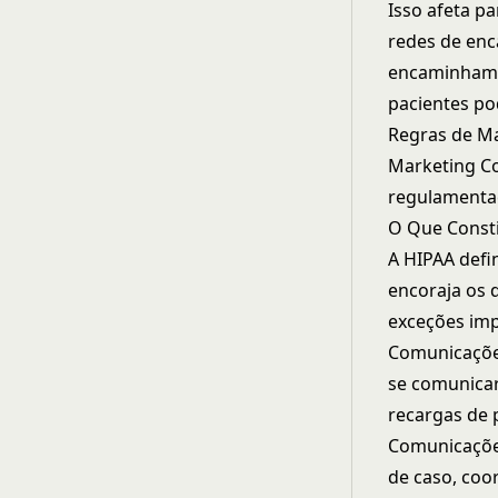
Isso afeta p
redes de en
encaminhamen
pacientes pod
Regras de M
Marketing C
regulamentaç
O Que Consti
A HIPAA def
encoraja os 
exceções imp
Comunicaçõe
se comunicar
recargas de 
Comunicaçõe
de caso, coo