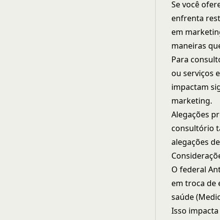
Se você ofer
enfrenta res
em marketing
maneiras qu
Para consul
ou serviços 
impactam sig
marketing.
Alegações pr
consultório 
alegações de
Consideraçõe
O federal An
em troca de
saúde (Medic
Isso impacta