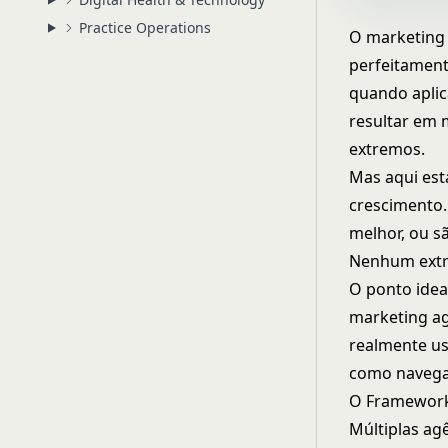
Practice Operations
O marketing 
perfeitament
quando aplic
resultar em 
extremos.
Mas aqui est
crescimento.
melhor, ou s
Nenhum extr
O ponto idea
marketing ag
realmente u
como navega
O Framework
Múltiplas ag