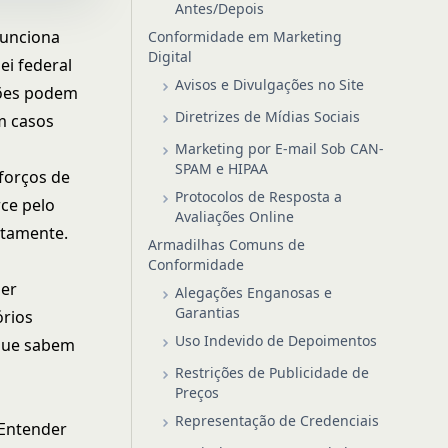
Antes/Depois
funciona
Conformidade em Marketing
Digital
ei federal
Avisos e Divulgações no Site
ções podem
Diretrizes de Mídias Sociais
em casos
Marketing por E-mail Sob CAN-
SPAM e HIPAA
sforços de
Protocolos de Resposta a
rce pelo
Avaliações Online
etamente.
Armadilhas Comuns de
Conformidade
zer
Alegações Enganosas e
Garantias
órios
Uso Indevido de Depoimentos
que sabem
Restrições de Publicidade de
Preços
Representação de Credenciais
 Entender