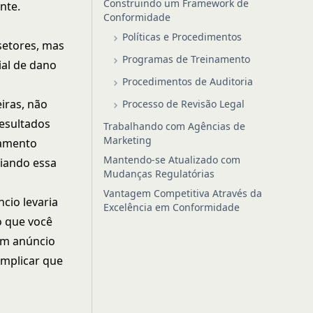
Construindo um Framework de
nte.
Conformidade
Políticas e Procedimentos
setores, mas
Programas de Treinamento
ial de dano
Procedimentos de Auditoria
iras, não
Processo de Revisão Legal
esultados
Trabalhando com Agências de
Marketing
tamento
Mantendo-se Atualizado com
oiando essa
Mudanças Regulatórias
Vantagem Competitiva Através da
cio levaria
Excelência em Conformidade
o que você
Um anúncio
implicar que
.