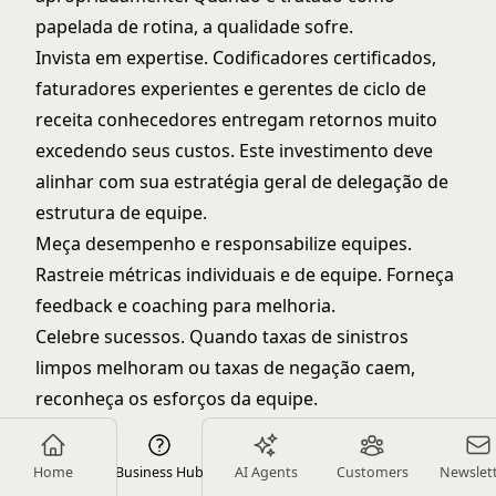
papelada de rotina, a qualidade sofre.
Invista em expertise. Codificadores certificados,
faturadores experientes e gerentes de ciclo de
receita conhecedores entregam retornos muito
excedendo seus custos. Este investimento deve
alinhar com sua estratégia geral de
delegação de
estrutura de equipe
.
Meça desempenho e responsabilize equipes.
Rastreie métricas individuais e de equipe. Forneça
feedback e coaching para melhoria.
Celebre sucessos. Quando taxas de sinistros
limpos melhoram ou taxas de negação caem,
reconheça os esforços da equipe.
Reconhecimento reforça os comportamentos que
geram resultados.
Home
Business Hub
AI Agents
Customers
Newslet
O Efeito Composto