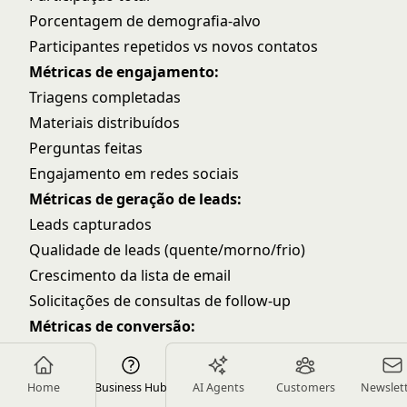
Porcentagem de demografia-alvo
Participantes repetidos vs novos contatos
Métricas de engajamento:
Triagens completadas
Materiais distribuídos
Perguntas feitas
Engajamento em redes sociais
Métricas de geração de leads:
Leads capturados
Qualidade de leads (quente/morno/frio)
Crescimento da lista de email
Solicitações de consultas de follow-up
Métricas de conversão:
Consultas agendadas
Consultas completadas
Home
Business Hub
AI Agents
Customers
Newslet
Novos pacientes adquiridos