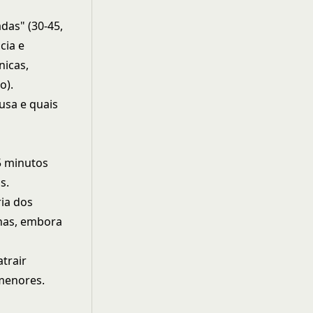
das" (30-45,
cia e
nicas,
o).
usa e quais
5 minutos
s.
ia dos
ilhas, embora
trair
menores.