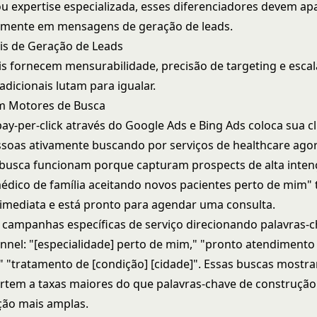
u expertise especializada, esses diferenciadores devem ap
mente em mensagens de geração de leads.
ais de Geração de Leads
ais fornecem mensurabilidade, precisão de targeting e escal
adicionais lutam para igualar.
m Motores de Busca
pay-per-click através do
Google Ads
e Bing Ads coloca sua cl
ssoas ativamente buscando por serviços de healthcare ag
busca funcionam porque capturam prospects de alta inte
dico de família aceitando novos pacientes perto de mim"
imediata e está pronto para agendar uma consulta.
ampanhas específicas de serviço direcionando palavras-
nnel: "[especialidade] perto de mim," "pronto atendimento
]," "tratamento de [condição] [cidade]". Essas buscas mostr
ertem a taxas maiores do que palavras-chave de construção
ção mais amplas.