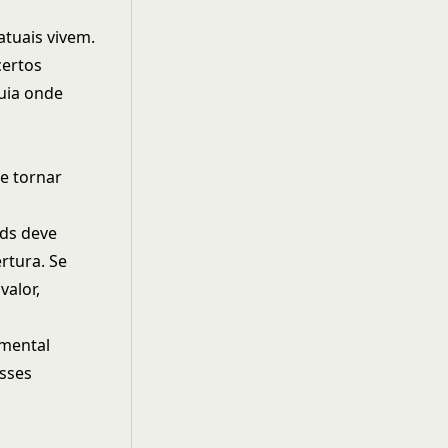
tuais vivem.
certos
uia onde
e tornar
ads deve
rtura. Se
valor,
amental
Esses