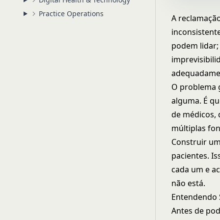
Practice Operations
A reclamação
inconsistent
podem lidar;
imprevisibili
adequadamen
O problema g
alguma. É q
de médicos, 
múltiplas fon
Construir uma
pacientes. Is
cada um e ac
não está.
Entendendo S
Antes de pod