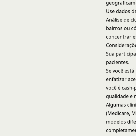
geograficam
Use dados de
Análise de c
bairros ou c
concentrar e
Consideraçõ
Sua particip
pacientes.
Se você está
enfatizar ace
você é cash-
qualidade e r
Algumas clín
(Medicare, M
modelos dife
completamen