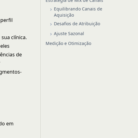
Estratégia de Mix de Canais
Equilibrando Canais de
Aquisição
perfil
Desafios de Atribuição
Ajuste Sazonal
ua clínica.
Medição e Otimização
eles
rências de
?
egmentos-
ado em