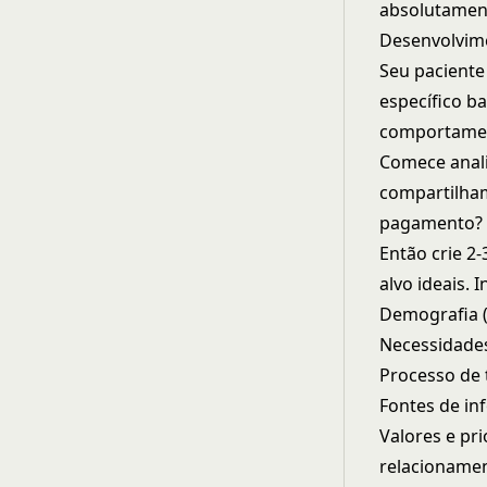
absolutament
Desenvolvim
Seu paciente
específico b
comportament
Comece anali
compartilham
pagamento? C
Então crie 2
alvo ideais. I
Demografia (i
Necessidade
Processo de
Fontes de in
Valores e pri
relacionamen