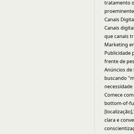
tratamento o
proeminente
Canais Digit
Canais digit
que canais tr
Marketing e
Publicidade 
frente de pe
Anúncios de 
buscando "mé
necessidade 
Comece com c
bottom-of-fu
[localização
clara e conv
conscientiza