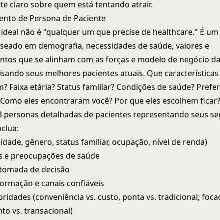
e claro sobre quem está tentando atrair.
ento de Persona de Paciente
 ideal não é "qualquer um que precise de healthcare." É um 
aseado em demografia, necessidades de saúde, valores e
os que se alinham com as forças e modelo de negócio da s
sando seus melhores pacientes atuais. Que características 
? Faixa etária? Status familiar? Condições de saúde? Prefe
omo eles encontraram você? Por que eles escolhem ficar
-3 personas detalhadas de pacientes representando seus s
nclua:
dade, gênero, status familiar, ocupação, nível de renda)
s e preocupações de saúde
 tomada de decisão
formação e canais confiáveis
oridades (conveniência vs. custo, ponta vs. tradicional, foc
to vs. transacional)