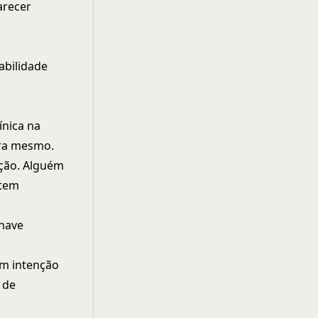
arecer
abilidade
ínica na
ora mesmo.
nção. Alguém
 tem
chave
am intenção
 de