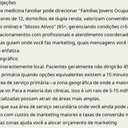
objeções
de medicina familiar pode direcionar "Famílias Jovens Ocupa
ores de 12, domicílios de dupla renda, valorizam conveniên
online) e "Idosos Ativos" (65+, gerenciando condições crô
lacionamentos com profissionais e atendimento coordenad
as guiam onde você faz marketing, quais mensagens você 
 enfatiza.
ográfico
 inerentemente local. Pacientes geralmente não dirigirão 4
 primária quando opções equivalentes existem a 10 minuto
rea de serviço primária—a zona geográfica de onde a maior
e vir. Para a maioria das clínicas, isso é um raio de 5-15 m
ecializadas possam atrair de áreas mais amplas.
fique sua área de serviço secundária onde você ainda pode a
s com custos de marketing maiores e taxas de conversão 
as zonas ajuda você a alocar orçamento de marketing