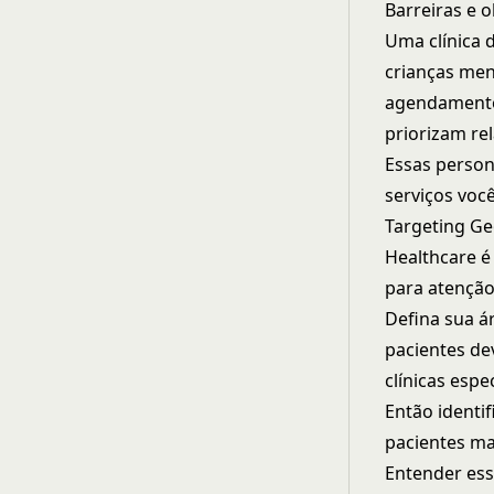
Barreiras e 
Uma clínica 
crianças men
agendamento 
priorizam re
Essas person
serviços você
Targeting Ge
Healthcare é
para atenção
Defina sua á
pacientes dev
clínicas esp
Então identi
pacientes ma
Entender ess