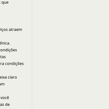
s que
viços atraem
ínica.
condições
ltas
ara condições
ixa claro
jam
 você
cas de