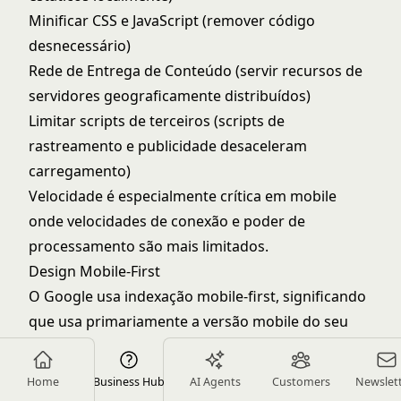
Minificar CSS e JavaScript (remover código
desnecessário)
Rede de Entrega de Conteúdo (servir recursos de
servidores geograficamente distribuídos)
Limitar scripts de terceiros (scripts de
rastreamento e publicidade desaceleram
carregamento)
Velocidade é especialmente crítica em mobile
onde velocidades de conexão e poder de
processamento são mais limitados.
Design Mobile-First
O Google usa indexação mobile-first, significando
que usa primariamente a versão mobile do seu
site para classificação e indexação.
Requisitos de otimização mobile:
Home
Business Hub
AI Agents
Customers
Newslet
Design responsivo que funciona em tamanhos de