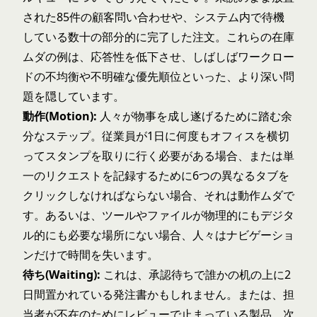
された85件の顧客問い合わせや、システム内で待機
している数十の部分的に完了した注文。これらの在庫
ムダの例は、応答性を低下させ、しばしばワークロー
ドの不均衡や不明確な優先順位といった、より深い問
題を隠しています。
動作(Motion):
人々が物事を成し遂げるために踏む余
分なステップ。従業員が1日に何度もオフィスを横切
ってスタンプを取りに行く必要がある場合、または単
一のリクエストを記録するために6つの異なるタブを
クリックしなければならない場合、それは動作ムダで
す。あるいは、ツールやファイルが物理的にもデジタ
ル的にも必要な場所にない場合、人々はナビゲーショ
ンだけで時間を失います。
待ち(Waiting):
これは、承認待ちで誰かの机の上に2
日間置かれている発注書かもしれません。または、担
当者が不在のためにレビューで止まっている製品。次