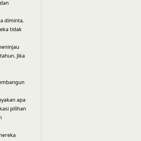
 dan
a diminta.
eka tidak
meninjau
tahun. Jika
 Membangun
nyakan apa
asi pilihan
h
 mereka