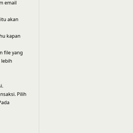
am email
itu akan
ahu kapan
 file yang
lebih
i.
saksi. Pilih
 Pada