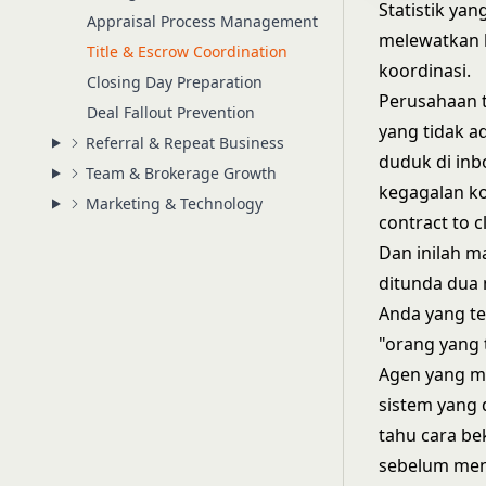
Statistik ya
Appraisal Process Management
melewatkan k
Title & Escrow Coordination
koordinasi.
Closing Day Preparation
Perusahaan 
Deal Fallout Prevention
yang tidak 
Referral & Repeat Business
duduk di inb
Team & Brokerage Growth
kegagalan ko
Marketing & Technology
contract to c
Dan inilah ma
ditunda dua 
Anda yang te
"orang yang 
Agen yang me
sistem yang
tahu cara be
sebelum menj