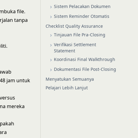
Sistem Pelacakan Dokumen
mbuka file.
Sistem Reminder Otomatis
jalan tanpa
Checklist Quality Assurance
Tinjauan File Pra-Closing
Verifikasi Settlement
iti.
Statement
Koordinasi Final Walkthrough
Dokumentasi File Post-Closing
jawab
Menyatukan Semuanya
 48 jam untuk
Pelajari Lebih Lanjut
versus
ana mereka
Apakah
ara