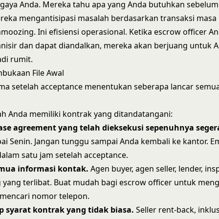
 gaya Anda. Mereka tahu apa yang Anda butuhkan sebelu
eka mengantisipasi masalah berdasarkan transaksi masa l
moozing. Ini efisiensi operasional. Ketika escrow officer A
nisir dan dapat diandalkan, mereka akan berjuang untuk A
di rumit.
bukaan File Awal
ma setelah acceptance menentukan seberapa lancar semua
ah Anda memiliki kontrak yang ditandatangani:
ase agreement yang telah dieksekusi sepenuhnya seger
i Senin. Jangan tunggu sampai Anda kembali ke kantor. Ema
alam satu jam setelah acceptance.
mua informasi kontak.
Agen buyer, agen seller, lender, ins
yang terlibat. Buat mudah bagi escrow officer untuk men
 mencari nomor telepon.
p syarat kontrak yang tidak biasa.
Seller rent-back, inklu