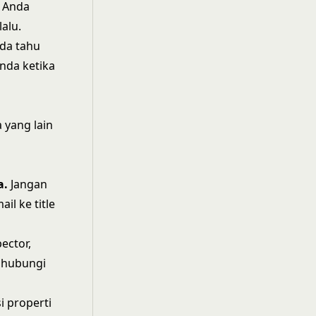
m Anda
alu.
nda tahu
nda ketika
 yang lain
a.
Jangan
il ke title
pector,
ghubungi
si properti