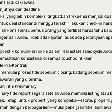
nsial di cakrawala
njutnya dan deadline
ksi yang lebih kompleks, tingkatkan frekuensi menjadi dua 
tuk deal standar di minggu terakhir, lakukan check-in hari
lah konsistensi. Semua orang yang terlibat harus tahu ka
ar dari Anda. Tidak ada kejutan, tidak ada pertanyaan ap
an.
 praktik komunikasi ini ke dalam
real estate sales cycle
Anda
emastikan konsistensi di semua touchpoint klien.
tle Pra-Kontrak
 memulai proses title sebelum closing, kadang sebelum m
awaran yang diterima.
an Title Preliminary
nary title report segera setelah Anda memiliki listing atau 
k. Tetapi untuk properti yang kompleks—estate, properti y
rumah dengan berbagai lien—mulai pekerjaan title lebih awal