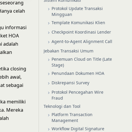
Sistem Komunikasi
 seseorang
Protokol Update Transaksi
Hanya celah
Mingguan
Template Komunikasi Klien
u informasi
Checkpoint Koordinasi Lender
aket HOA
Agent-to-Agent Alignment Call
ni adalah
Jebakan Transaksi Umum
galkan
Penemuan Cloud on Title (Late
Stage)
tika closing
Penundaan Dokumen HOA
ebih awal,
Diskrepansi Survey
gat sebagai
Protokol Pencegahan Wire
Fraud
ka memiliki
Teknologi dan Tool
a. Mereka
Platform Transaction
alah
Management
Workflow Digital Signature