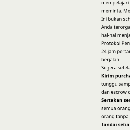
mempelajari
meminta. Mer
Ini bukan sch
Anda terorga
hal-hal menja
Protokol Pem
24 jam perta
berjalan.
Segera setel
Kirim purch
tunggu sampa
dan escrow d
Sertakan se
semua orang 
orang tanpa
Tandai setia