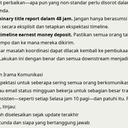
dit perbaikan—apa pun yang non-standar perlu disorot dal
Anda.
inary title report dalam 48 jam.
Jangan hanya berasumsi 
a secara eksplisit dan tetapkan ekspektasi timeline.
timeline earnest money deposit.
Pastikan semua orang t
empo dan ke mana mereka dikirim.
ar masalah koordinasi dapat dilacak kembali ke pembukaan
 Lakukan ini dengan benar dan semua downstream menjadi 
 Irama Komunikasi
pektasi untuk seberapa sering semua orang berkomunikas
au email status mingguan bekerja untuk sebagian besar tran
nsisten—seperti setiap Selasa jam 10 pagi—dan patuhi itu.
 tinjau:
ah diselesaikan sejak update terakhir
rtunda dan siapa yang bertanggung jawab