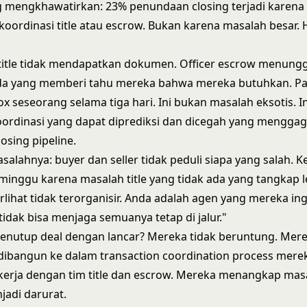
ng mengkhawatirkan: 23% penundaan closing terjadi karena
oordinasi title atau escrow. Bukan karena masalah besar. 
title tidak mendapatkan dokumen. Officer escrow menungg
ada yang memberi tahu mereka bahwa mereka butuhkan. P
ox seseorang selama tiga hari. Ini bukan masalah eksotis. I
ordinasi yang dapat diprediksi dan dicegah yang mengga
losing pipeline
.
salahnya: buyer dan seller tidak peduli siapa yang salah. Ke
minggu karena masalah title yang tidak ada yang tangkap l
rlihat tidak terorganisir. Anda adalah agen yang mereka in
tidak bisa menjaga semuanya tetap di jalur."
nutup deal dengan lancar? Mereka tidak beruntung. Mere
 dibangun ke dalam
transaction coordination process
merek
kerja dengan tim title dan escrow. Mereka menangkap mas
adi darurat.