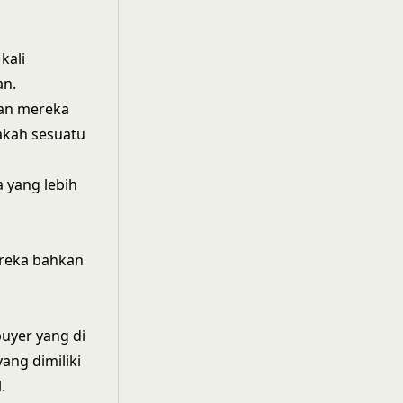
kali
an.
pan mereka
akah sesuatu
 yang lebih
ereka bahkan
buyer yang di
ang dimiliki
.