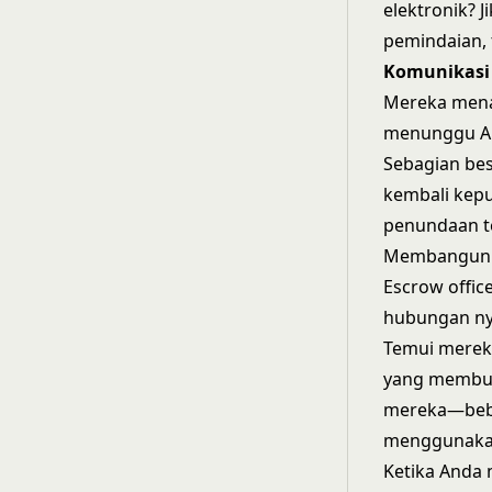
elektronik?
pemindaian, 
Komunikasi 
Mereka menan
menunggu An
Sebagian bes
kembali keput
penundaan te
Membangun 
Escrow offi
hubungan ny
Temui mereka
yang membuat
mereka—beber
menggunakan
Ketika Anda 