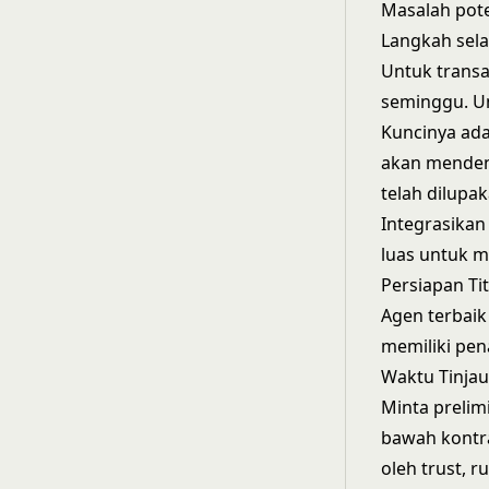
Masalah pote
Langkah sela
Untuk transa
seminggu. Un
Kuncinya ada
akan mendeng
telah dilupak
Integrasikan
luas untuk m
Persiapan Ti
Agen terbaik
memiliki pen
Waktu Tinjau
Minta prelimi
bawah kontra
oleh trust, 