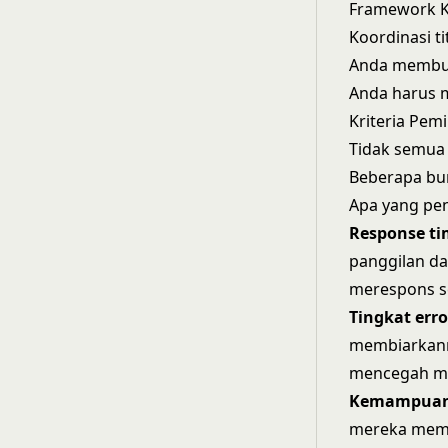
Framework K
Koordinasi t
Anda membut
Anda harus m
Kriteria Pemi
Tidak semua 
Beberapa bu
Apa yang pen
Response tim
panggilan da
merespons se
Tingkat erro
membiarkann
mencegah ma
Kemampuan 
mereka memil