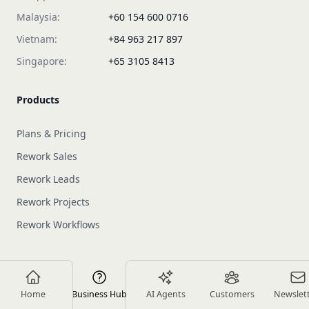
Malaysia:
+60 154 600 0716
Vietnam:
+84 963 217 897
Singapore:
+65 3105 8413
Products
Plans & Pricing
Rework Sales
Rework Leads
Rework Projects
Rework Workflows
About us
Home
Business Hub
AI Agents
Customers
Newslet
Newsletters