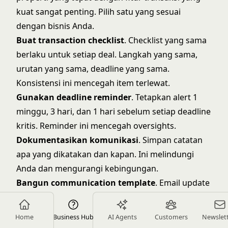
kuat sangat penting. Pilih satu yang sesuai
dengan bisnis Anda.
Buat transaction checklist
. Checklist yang sama
berlaku untuk setiap deal. Langkah yang sama,
urutan yang sama, deadline yang sama.
Konsistensi ini mencegah item terlewat.
Gunakan deadline reminder
. Tetapkan alert 1
minggu, 3 hari, dan 1 hari sebelum setiap deadline
kritis. Reminder ini mencegah oversights.
Dokumentasikan komunikasi
. Simpan catatan
apa yang dikatakan dan kapan. Ini melindungi
Anda dan mengurangi kebingungan.
Bangun communication template
. Email update
mingguan, pengenalan pihak baru, notifikasi
masalah—buat template yang dapat Anda
Home
Business Hub
AI Agents
Customers
Newslet
personalisasi. Ini menghemat waktu dan