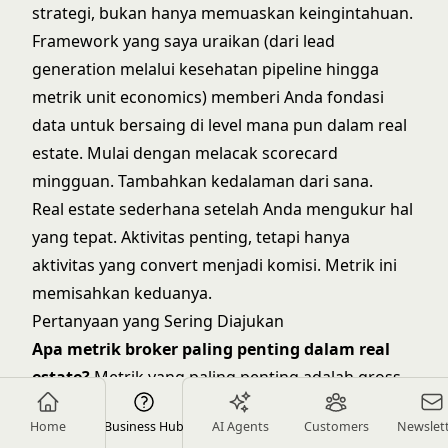
strategi, bukan hanya memuaskan keingintahuan.
Framework yang saya uraikan (dari lead
generation melalui kesehatan pipeline hingga
metrik unit economics) memberi Anda fondasi
data untuk bersaing di level mana pun dalam real
estate. Mulai dengan melacak scorecard
mingguan. Tambahkan kedalaman dari sana.
Real estate sederhana setelah Anda mengukur hal
yang tepat. Aktivitas penting, tetapi hanya
aktivitas yang convert menjadi komisi. Metrik ini
memisahkan keduanya.
Pertanyaan yang Sering Diajukan
Apa metrik broker paling penting dalam real
estate?
Metrik yang paling penting adalah gross
commission income (GCI), conversion rate lead-to-
Home
Business Hub
AI Agents
Customers
Newslet
close, harga jual rata-rata, nilai pipeline, dan