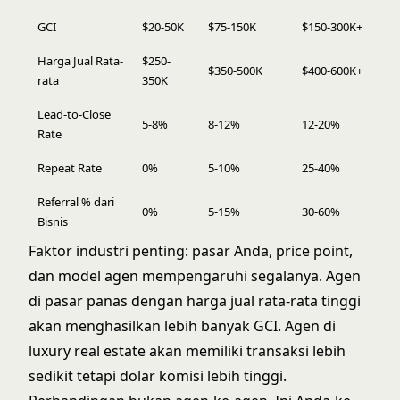
GCI
$20-50K
$75-150K
$150-300K+
Harga Jual Rata-
$250-
$350-500K
$400-600K+
rata
350K
Lead-to-Close
5-8%
8-12%
12-20%
Rate
Repeat Rate
0%
5-10%
25-40%
Referral % dari
0%
5-15%
30-60%
Bisnis
Faktor industri penting: pasar Anda, price point,
dan model agen mempengaruhi segalanya. Agen
di pasar panas dengan harga jual rata-rata tinggi
akan menghasilkan lebih banyak GCI. Agen di
luxury real estate akan memiliki transaksi lebih
sedikit tetapi dolar komisi lebih tinggi.