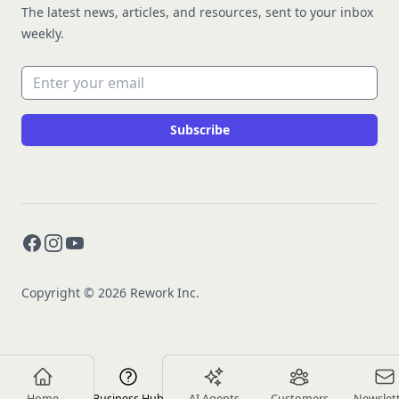
The latest news, articles, and resources, sent to your inbox
weekly.
Email address
Subscribe
Facebook
Instagram
YouTube
Copyright © 2026 Rework Inc.
Home
Business Hub
AI Agents
Customers
Newslet