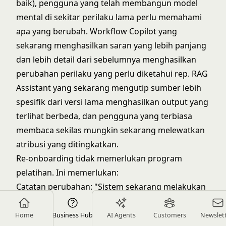
baik), pengguna yang telah membangun model
mental di sekitar perilaku lama perlu memahami
apa yang berubah. Workflow Copilot yang
sekarang menghasilkan saran yang lebih panjang
dan lebih detail dari sebelumnya menghasilkan
perubahan perilaku yang perlu diketahui rep. RAG
Assistant yang sekarang mengutip sumber lebih
spesifik dari versi lama menghasilkan output yang
terlihat berbeda, dan pengguna yang terbiasa
membaca sekilas mungkin sekarang melewatkan
atribusi yang ditingkatkan.
Re-onboarding tidak memerlukan program
pelatihan. Ini memerlukan:
Catatan perubahan: "Sistem sekarang melakukan
X secara berbeda. Ini tampilannya."
Saluran umpan balik: "Jika perilaku baru lebih
Home
Business Hub
AI Agents
Customers
Newslet