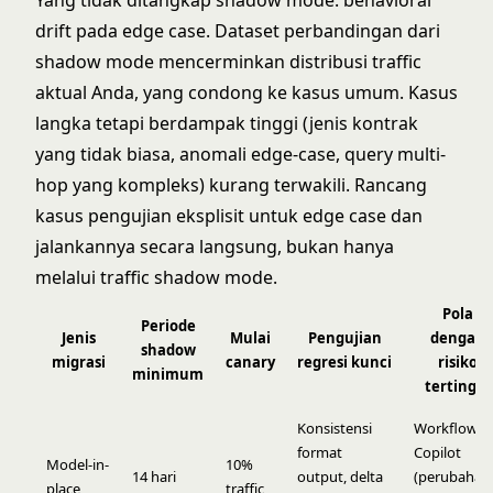
Yang tidak ditangkap shadow mode: behavioral
drift pada edge case. Dataset perbandingan dari
shadow mode mencerminkan distribusi traffic
aktual Anda, yang condong ke kasus umum. Kasus
langka tetapi berdampak tinggi (jenis kontrak
yang tidak biasa, anomali edge-case, query multi-
hop yang kompleks) kurang terwakili. Rancang
kasus pengujian eksplisit untuk edge case dan
jalankannya secara langsung, bukan hanya
melalui traffic shadow mode.
Pola
Periode
Jenis
Mulai
Pengujian
dengan
shadow
migrasi
canary
regresi kunci
risiko
minimum
tertinggi
Konsistensi
Workflow
format
Copilot
Model-in-
10%
14 hari
output, delta
(perubahan
place
traffic