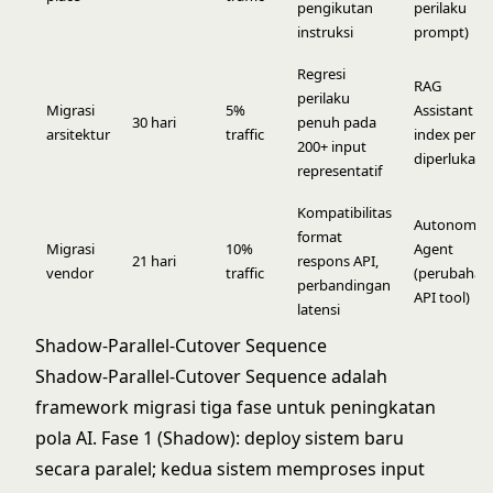
pengikutan
perilaku
instruksi
prompt)
Regresi
RAG
perilaku
Migrasi
5%
Assistant (re
30 hari
penuh pada
arsitektur
traffic
index penu
200+ input
diperlukan)
representatif
Kompatibilitas
Autonomou
format
Migrasi
10%
Agent
21 hari
respons API,
vendor
traffic
(perubahan
perbandingan
API tool)
latensi
Shadow-Parallel-Cutover Sequence
Shadow-Parallel-Cutover Sequence adalah
framework migrasi tiga fase untuk peningkatan
pola AI. Fase 1 (Shadow): deploy sistem baru
secara paralel; kedua sistem memproses input