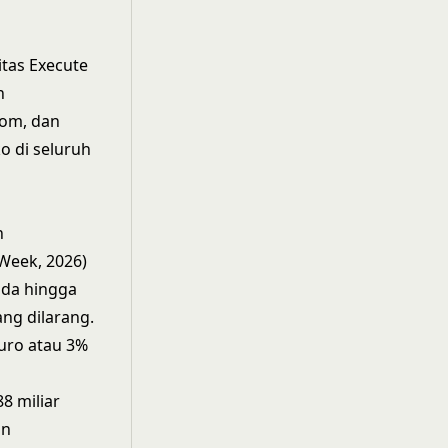
itas Execute
n
nom, dan
ko di seluruh
h
Week, 2026)
nda hingga
ang dilarang.
uro atau 3%
8 miliar
an