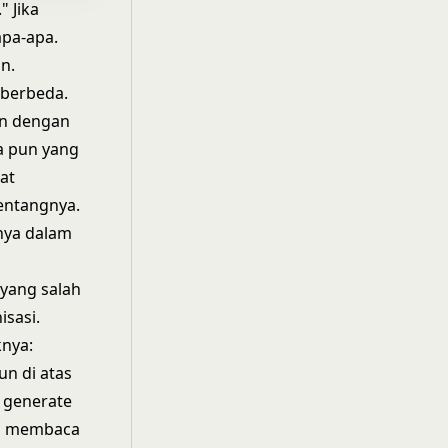
 Jika
apa-apa.
n.
 berbeda.
an dengan
a pun yang
at
tentangnya.
nya dalam
 yang salah
sasi.
knya:
un di atas
 generate
um membaca