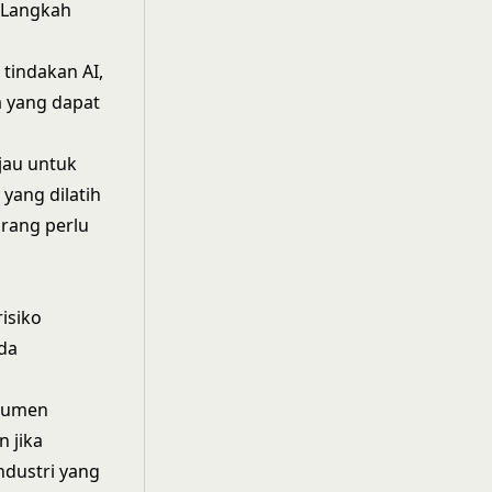
 Langkah
tindakan AI,
la yang dapat
njau untuk
 yang dilatih
orang perlu
isiko
ada
okumen
 jika
ndustri yang