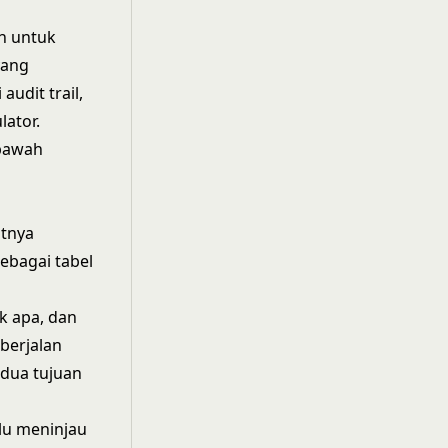
n untuk
yang
udit trail,
lator.
 bawah
atnya
ebagai tabel
k apa, dan
 berjalan
edua tujuan
lu meninjau