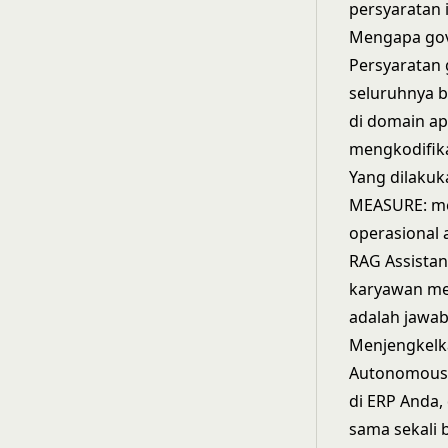
persyaratan i
Mengapa gove
Persyaratan 
seluruhnya b
di domain ap
mengkodifik
Yang dilakuk
MEASURE: mem
operasional al
RAG Assista
karyawan mem
adalah jawab
Menjengkelkan
Autonomous 
di ERP Anda,
sama sekali 