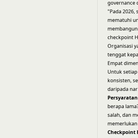
governance d
"Pada 2026,
mematuhi und
membangun in
checkpoint H
Organisasi y
tenggat kepa
Empat dimen
Untuk setiap
konsisten, s
daripada nar
Persyaratan 
berapa lama?
salah, dan m
memerlukan 
Checkpoint 