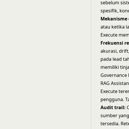
sebelum sis
spesifik, kond
Mekanisme o
atau ketika l
Execute memb
Frekuensi re
akurasi, dri
pada lead ta
memiliki tinj
Governance 
RAG Assistan
Execute tere
pengguna. Ta
Audit trail:
C
sumber yang 
tersedia. Re