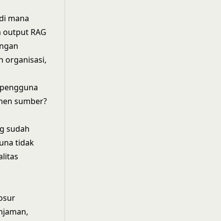
 di mana
a output RAG
engan
n organisasi,
a pengguna
men sumber?
ng sudah
una tidak
litas
osur
injaman,