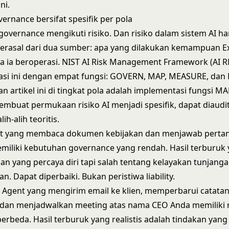
ni.
rnance bersifat spesifik per pola
governance mengikuti risiko. Dan risiko dalam sistem AI h
erasal dari dua sumber: apa yang dilakukan kemampuan E
a ia beroperasi.
NIST AI Risk Management Framework (AI R
asi ini dengan empat fungsi: GOVERN, MAP, MEASURE, da
an artikel ini di tingkat pola adalah implementasi fungsi M
buat permukaan risiko AI menjadi spesifik, dapat diaudit
ih-alih teoritis.
nt yang membaca dokumen kebijakan dan menjawab perta
iliki kebutuhan governance yang rendah. Hasil terburuk y
an yang percaya diri tapi salah tentang kelayakan tunjanga
. Dapat diperbaiki. Bukan peristiwa liability.
Agent yang mengirim email ke klien, memperbarui catata
 dan menjadwalkan meeting atas nama CEO Anda memiliki r
berbeda. Hasil terburuk yang realistis adalah tindakan yang