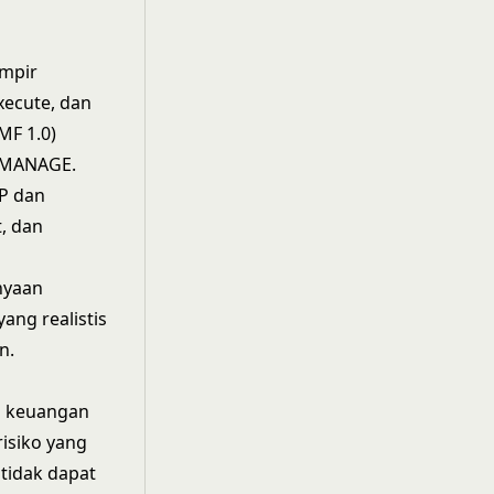
ampir
xecute, dan
MF 1.0)
n MANAGE.
AP dan
, dan
nyaan
ang realistis
n.
n keuangan
isiko yang
 tidak dapat