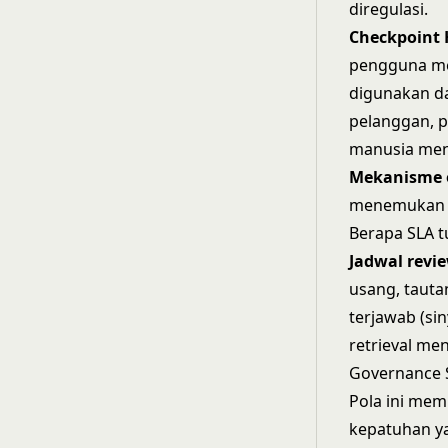
diregulasi.
Checkpoint 
pengguna me
digunakan da
pelanggan, p
manusia meni
Mekanisme o
menemukan j
Berapa SLA t
Jadwal revi
usang, tauta
terjawab (si
retrieval me
Governance 
Pola ini me
kepatuhan ya