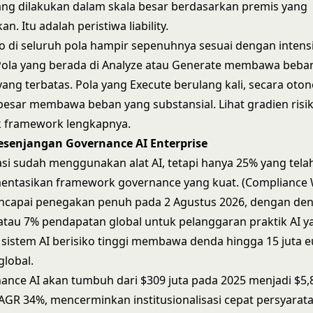
ang dilakukan dalam skala besar berdasarkan premis yang
an. Itu adalah peristiwa liability.
ko di seluruh pola hampir sepenuhnya sesuai dengan intens
 Pola yang berada di Analyze atau Generate membawa beba
ang terbatas. Pola yang Execute berulang kali, secara oto
 besar membawa beban yang substansial. Lihat
gradien risi
 framework lengkapnya.
Kesenjangan Governance AI Enterprise
si sudah menggunakan alat AI, tetapi hanya 25% yang tela
ntasikan framework governance yang kuat. (Compliance 
encapai penegakan penuh pada 2 Agustus 2026, dengan de
 atau 7% pendapatan global untuk pelanggaran praktik AI y
sistem AI berisiko tinggi membawa denda hingga 15 juta e
lobal.
ance AI akan tumbuh dari $309 juta pada 2025 menjadi $5,8
AGR 34%, mencerminkan institusionalisasi cepat persyarat