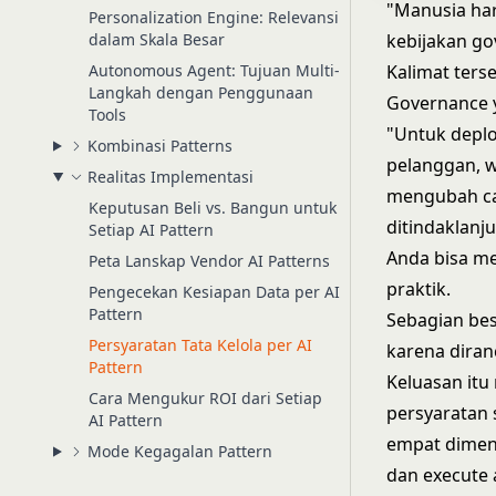
"Manusia har
Personalization Engine: Relevansi
dalam Skala Besar
kebijakan go
Autonomous Agent: Tujuan Multi-
Kalimat ters
Langkah dengan Penggunaan
Governance y
Tools
"Untuk depl
Kombinasi Patterns
pelanggan, 
Realitas Implementasi
mengubah ca
Keputusan Beli vs. Bangun untuk
ditindaklanj
Setiap AI Pattern
Anda bisa m
Peta Lanskap Vendor AI Patterns
praktik.
Pengecekan Kesiapan Data per AI
Pattern
Sebagian bes
Persyaratan Tata Kelola per AI
karena dira
Pattern
Keluasan itu
Cara Mengukur ROI dari Setiap
persyaratan 
AI Pattern
empat dimens
Mode Kegagalan Pattern
dan execute