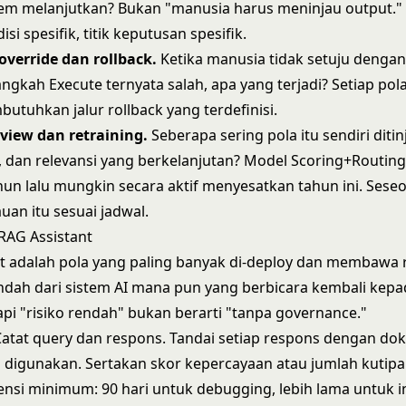
tem melanjutkan? Bukan "manusia harus meninjau output."
isi spesifik, titik keputusan spesifik.
verride dan rollback.
Ketika manusia tidak setuju dengan 
angkah Execute ternyata salah, apa yang terjadi? Setiap po
utuhkan jalur rollback yang terdefinisi.
view dan retraining.
Seberapa sering pola itu sendiri diti
ft, dan relevansi yang berkelanjutan? Model Scoring+Routing
hun lalu mungkin secara aktif menyesatkan tahun ini. Sese
auan itu sesuai jadwal.
RAG Assistant
t
adalah pola yang paling banyak di-deploy dan membawa r
ndah dari sistem AI mana pun yang berbicara kembali kep
pi "risiko rendah" bukan berarti "tanpa governance."
atat query dan respons. Tandai setiap respons dengan d
digunakan. Sertakan skor kepercayaan atau jumlah kutipan
tensi minimum: 90 hari untuk debugging, lebih lama untuk i