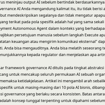
us meninjau output AI sebelum bertindak berdasarkannya."
vernance AI Anda mengandung kalimat itu, itu tidak berisi 
ebut mendeskripsikan segalanya dan tidak mengatur apapu
ang terikat pada pola spesifik adalah hal yang sama sekali
oyment Autonomous Agent dalam konteks yang berhadap
wajibkan persetujuan manusia sebelum langkah Execute ap
tatan keuangan atau mengirim komunikasi eksternal" dap
uti. Anda bisa mengauditnya. Anda bisa melatih seseorang 
enunjukkannya kepada regulator dan menjelaskan apa arti
ar framework governance AI ditulis pada tingkat abstraksi
ncang untuk mencakup seluruh permukaan AI sebuah organi
 memaksa ketidakjelasan. Artikel ini mengambil arah sebali
spesifik untuk masing-masing dari 10 pola AI bisnis, dibang
i governance yang berlaku secara konsisten.
Batas antara
adalah konsep tunggal terpenting untuk dipahami sebel