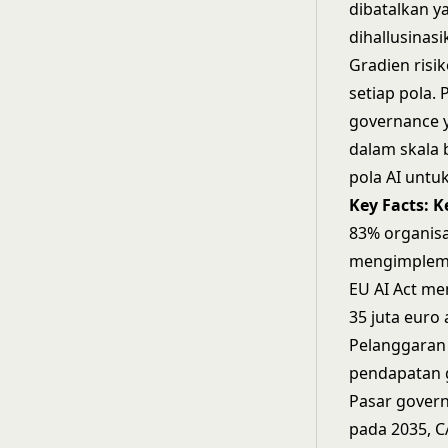
dibatalkan y
dihallusinasik
Gradien risi
setiap pola.
governance y
dalam skala
pola AI
untuk
Key Facts: 
83% organisa
mengimpleme
EU AI Act m
35 juta euro
Pelanggaran 
pendapatan g
Pasar govern
pada 2035, C