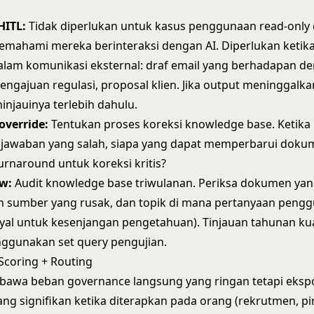
HITL:
Tidak diperlukan untuk kasus penggunaan read-only
mahami mereka berinteraksi dengan AI. Diperlukan ketik
lam komunikasi eksternal: draf email yang berhadapan d
engajuan regulasi, proposal klien. Jika output meninggalka
njauinya terlebih dahulu.
verride:
Tentukan proses koreksi knowledge base. Ketik
awaban yang salah, siapa yang dapat memperbarui doku
urnaround untuk koreksi kritis?
ew:
Audit knowledge base triwulanan. Periksa dokumen ya
n sumber yang rusak, dan topik di mana pertanyaan pengg
nyal untuk kesenjangan pengetahuan). Tinjauan tahunan kua
nggunakan set query pengujian.
Scoring + Routing
mbawa beban governance langsung yang ringan tetapi eksp
ng signifikan ketika diterapkan pada orang (rekrutmen, p