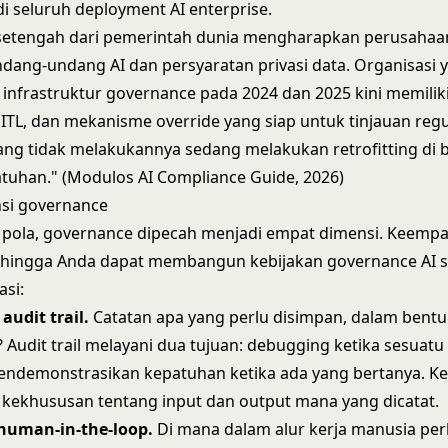
i seluruh deployment AI enterprise.
 setengah dari pemerintah dunia mengharapkan perusahaa
ang-undang AI dan persyaratan privasi data. Organisasi 
frastruktur governance pada 2024 dan 2025 kini memiliki a
ITL, dan mekanisme override yang siap untuk tinjauan regu
ang tidak melakukannya sedang melakukan retrofitting di
tuhan." (Modulos AI Compliance Guide, 2026)
si governance
 pola, governance dipecah menjadi empat dimensi. Keemp
ehingga Anda dapat membangun kebijakan governance AI s
asi:
audit trail.
Catatan apa yang perlu disimpan, dalam bentu
 Audit trail melayani dua tujuan: debugging ketika sesuatu
endemonstrasikan kepatuhan ketika ada yang bertanya. K
kekhususan tentang input dan output mana yang dicatat.
human-in-the-loop.
Di mana dalam alur kerja manusia per