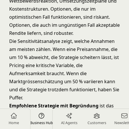
Wettbewerbsreaktion, Umsetzungszeitpläne und
Kostenstrukturen. Optionen, die nur im
optimistischen Fall funktionieren, sind riskant.
Optionen, die auch im ungünstigen Fall akzeptable
Rendite liefern, sind robuster.
Die Sensitivitätsanalyse zeigt, welche Annahmen
am meisten zählen. Wenn eine Preisannahme, die
um 10 % abweicht, die Strategie scheitern lässt, ist
Pricing eine kritische Variable, die
Aufmerksamkeit braucht. Wenn die
Marktgrössenschätzung um 50 % variieren kann
und die Strategie trotzdem funktioniert, haben Sie
Puffer.
Empfohlene Strategie mit Begründung
ist das
Herzstück Ihres Deliverables. Welche Option
empfehlen Sie basierend auf Analyse und
Home
Business Hub
AI Agents
Customers
Newslet