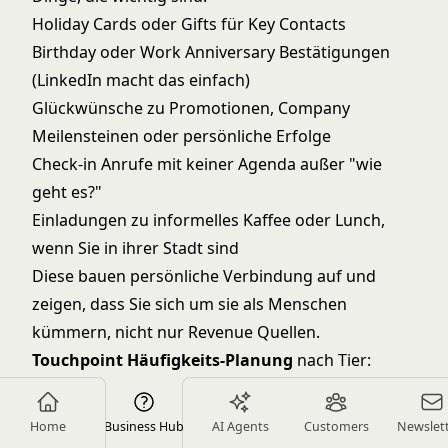
Holiday Cards oder Gifts für Key Contacts
Birthday oder Work Anniversary Bestätigungen
(LinkedIn macht das einfach)
Glückwünsche zu Promotionen, Company
Meilensteinen oder persönliche Erfolge
Check-in Anrufe mit keiner Agenda außer "wie
geht es?"
Einladungen zu informelles Kaffee oder Lunch,
wenn Sie in ihrer Stadt sind
Diese bauen persönliche Verbindung auf und
zeigen, dass Sie sich um sie als Menschen
kümmern, nicht nur Revenue Quellen.
Touchpoint Häufigkeits-Planung
nach Tier:
Tier 1 (Transaktional):
Nur operative Touchpoints während aktiven
Home
Business Hub
AI Agents
Customers
Newslet
Projekten